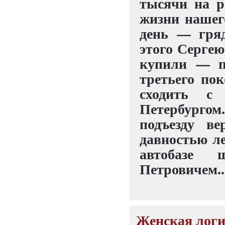
тысячи на р
жизни нашег
день — гря
этого Серге
купили — по
третьего по
сходить с
Петербурго
подъезду в
давностью ле
автобазе 
Петровичем..
Женская логик