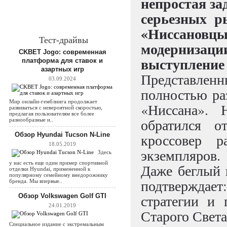
непростая за
серьезных р
«Ниссановцы
Тест-драйвы
модернизац
CKBET Jogo: современная
выступление
платформа для ставок и
азартных игр
Представленн
03.09.2024
полностью ра
Мир онлайн-гемблинга продолжает
«Ниссана». 
развиваться с невероятной скоростью,
предлагая пользователям все более
обратился о
разнообразные и..
Обзор Hyundai Tucson N-Line
кроссовер 
18.05.2019
экземпляров.
Здесь
у нас есть еще один пример спортивной
Даже беглый 
отделки Hyundai, примененной к
популярному семейному внедорожнику
подтверждает
бренда. Мы впервые..
стратегии и 
Обзор Volkswagen Golf GTI
24.01.2019
Старого Свет
Специальное издание с экстремальным