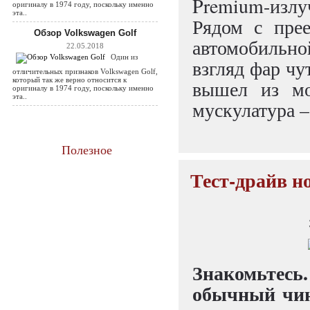
Premium-излу
оригиналу в 1974 году, поскольку именно
эта..
Рядом с прее
Обзор Volkswagen Golf
автомобильно
22.05.2018
Один из
взгляд фар чу
отличительных признаков Volkswagen Golf,
который так же верно относится к
вышел из мо
оригиналу в 1974 году, поскольку именно
эта..
мускулатура –
Полезное
Тест-драйв н
Знакомьтесь
обычный чин