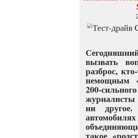
Сегодняшн
вызвать во
разброс, кто
немощным «
200-сильно
журналисты 
ни другое
автомобил
объединяющие
такое «родс