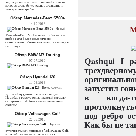
хардкорным выходом - это особенность,
которая стала более распространенной,
чем красные трубы..
Обзор Mercedes-Benz S560e
14.10.2018
М
Новый
Mercedes-Benz S560e является S-классом
выбора для более экологически
сознательного бизнес-магната, поскольку в
настоящее..
Обзор BMW M3 Touring
Qashqai I р
07.07.2018
..
трехдверном
оригинальном
Обзор Hyundai I20
11.06.2018
запустил гон
Более свежая,
в когда-
лучше оборудованная версия входа
Hyundai в горячо оспариваемый сегмент
супермини. I20 был в своем нынешнем
протолкнуть
обличье..
под ребро о
Обзор Volkswagen Golf
22.05.2018
Как бы не та
Один из
отличительных признаков Volkswagen Golf,
который так же верно относится к