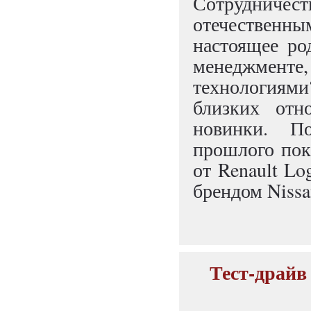
Сотрудниче
отечественн
настоящее ро
менеджменте
технологиям
близких отн
новинки. П
прошлого поко
от Renault L
брендом Nissa
Тест-драйв