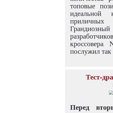
топовые поз
идеальной
приличных
Грандиозны
разработчико
кроссовера N
послужил так
Тест-дра
Перед втор