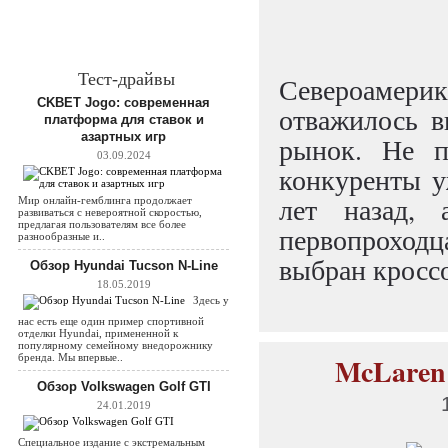
Тест-драйвы
Североамер
CKBET Jogo: современная
отважилось 
платформа для ставок и
азартных игр
рынок. Не п
03.09.2024
конкуренты уж
лет назад,
Мир онлайн-гемблинга продолжает
развиваться с невероятной скоростью,
предлагая пользователям все более
первопрохо
разнообразные и..
выбран кросс
Обзор Hyundai Tucson N-Line
18.05.2019
Здесь у
нас есть еще один пример спортивной
отделки Hyundai, примененной к
популярному семейному внедорожнику
бренда. Мы впервые..
McLaren
Обзор Volkswagen Golf GTI
24.01.2019
Специальное издание с экстремальным