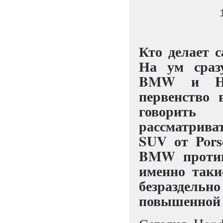
Кто делает 
На ум сразу
BMW и Hon
первенство 
говорить
рассматрива
SUV от Pors
BMW против
именно так
безраздельн
повышенной 