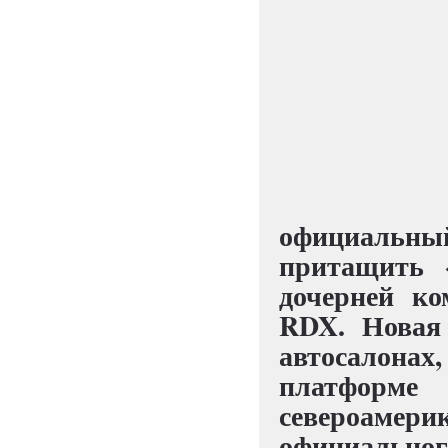
официальны
притащить 
дочерней ко
RDX. Новая
автосалонах,
платфор
североамери
официальног