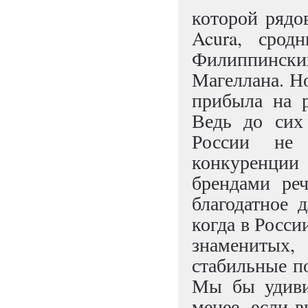
которой рядо
Acura, срод
Филиппинск
Магеллана. Но
прибыла на 
Ведь до сих
России не 
конкуренци
брендами ре
благодатное 
когда в Росси
знаменитых,
стабильные п
Мы бы удиви
менее, если в