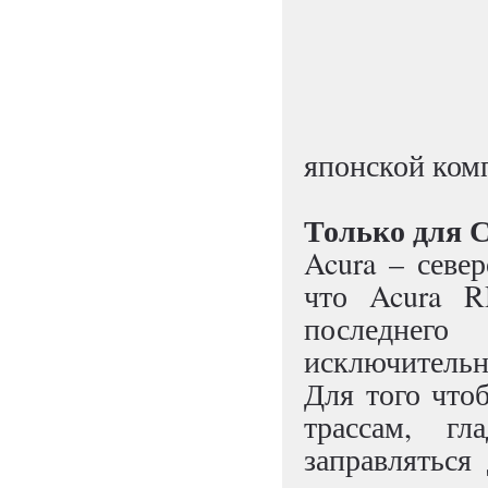
японской комп
Только для
Acura – севе
что Acura 
последнего
исключитель
Для того чт
трассам, гл
заправляться