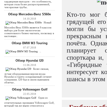
хардкорным выходом - это особенность,
которая стала более распространенной,
чем красные трубы..
Кто-то мог 
Обзор Mercedes-Benz S560e
грядущей ег
14.10.2018
Новый
могли бы ус
Mercedes-Benz S560e является S-классом
выбора для более экологически
прекрасным 
сознательного бизнес-магната, поскольку в
настоящее..
почёта. Одна
Обзор BMW M3 Touring
планирует 
07.07.2018
..
спорткара и,
Обзор Hyundai I20
«Гибридные 
11.06.2018
интересует к
Более свежая,
лучше оборудованная версия входа
шансы в этом
Hyundai в горячо оспариваемый сегмент
супермини. I20 был в своем нынешнем
обличье..
Обзор Volkswagen Golf
22.05.2018
Один из
отличительных признаков Volkswagen Golf,
Глубокая об
который так же верно относится к