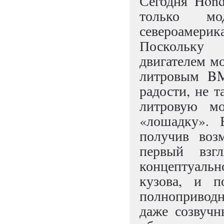
Сегодня Hon
только м
североамери
Поскольку 
двигателем мо
литровым B
радости, не т
литровую м
«лошадку». 
получив воз
первый вз
концептуальн
кузова, и п
полнопривод
даже созвучн