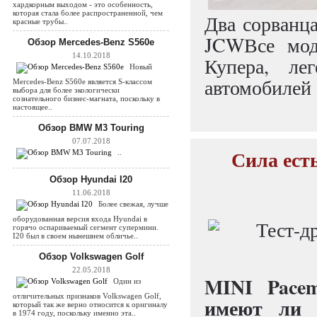
хардкорным выходом - это особенность,
которая стала более распространенной, чем
Два сорванца
красные трубы..
JCWВсе мод
Обзор Mercedes-Benz S560e
14.10.2018
Купера, лег
Новый
автомобилей 
Mercedes-Benz S560e является S-классом
выбора для более экологически
сознательного бизнес-магната, поскольку в
настоящее..
Обзор BMW M3 Touring
07.07.2018
Сила ест
..
Обзор Hyundai I20
11.06.2018
Более свежая, лучше
оборудованная версия входа Hyundai в
горячо оспариваемый сегмент супермини.
I20 был в своем нынешнем обличье..
Обзор Volkswagen Golf
22.05.2018
MINI Pace
Один из
отличительных признаков Volkswagen Golf,
имеют ли 
который так же верно относится к оригиналу
в 1974 году, поскольку именно эта..