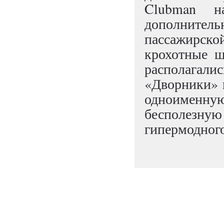
Clubman н
дополнител
пассажирс
крохотные щ
располагали
«Дворники» 
одноимен
бесполезну
гипермодного