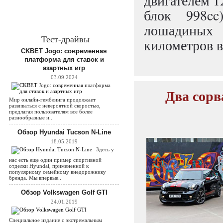
двигателем 1
блок 998cc
лошадиных 
Тест-драйвы
километров в 
CKBET Jogo: современная
платформа для ставок и
азартных игр
03.09.2024
Два сорв
Мир онлайн-гемблинга продолжает
развиваться с невероятной скоростью,
предлагая пользователям все более
разнообразные и..
Обзор Hyundai Tucson N-Line
18.05.2019
Здесь у
нас есть еще один пример спортивной
отделки Hyundai, примененной к
популярному семейному внедорожнику
бренда. Мы впервые..
Обзор Volkswagen Golf GTI
24.01.2019
Специальное издание с экстремальным