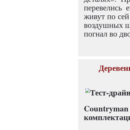
перевелись 
живут по сей
воздушных ш
погнал во дв
Деревен
Countryma
комплектаци