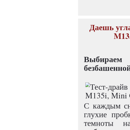
Даешь угла
M135
Выбираем
безбашенной
С каждым сн
глухие проб
темноты н