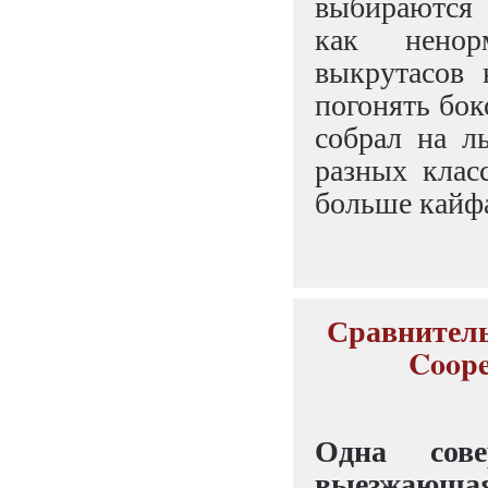
выбираются 
как ненор
выкрутасов 
погонять бо
собрал на л
разных клас
больше кайфа
Сравнитель
Coope
Одна сове
выезжающа