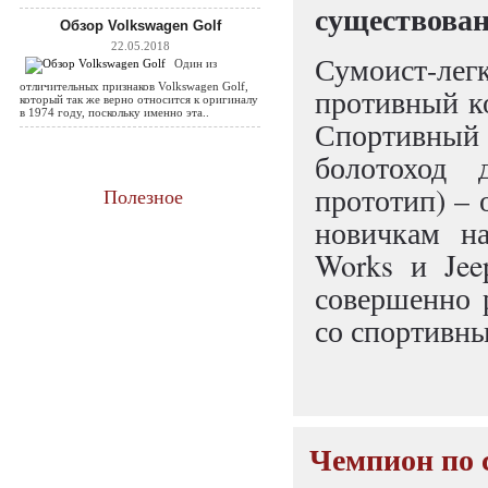
существова
Обзор Volkswagen Golf
22.05.2018
Сумоист-ле
Один из
отличительных признаков Volkswagen Golf,
противный ко
который так же верно относится к оригиналу
в 1974 году, поскольку именно эта..
Спортивный 
болотоход 
прототип) –
Полезное
новичкам н
Works и Jee
совершенно р
со спортивн
Чемпион по 