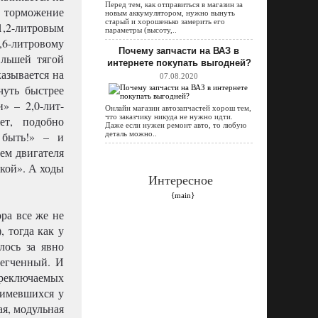
Перед тем, как отправиться в магазин за
 торможение
новым аккумулятором, нужно вынуть
старый и хорошенько замерить его
1,2-литровым
параметры (высоту,..
,6-литровому
Почему запчасти на ВАЗ в
Ольшей тягой
интернете покупать выгодней?
казывается на
07.08.2020
 чуть быстрее
» – 2,0-лит-
Онлайн магазин автозапчастей хорош тем,
что заказчику никуда не нужно идти.
ет, подобно
Даже если нужен ремонт авто, то любую
 быть!» – и
деталь можно..
ъем двигателя
чкой». А ходы
Интересное
{main}
ра все же не
, тогда как у
лось за явно
легченный. И
ереключаемых
 имевшихся у
я, модульная