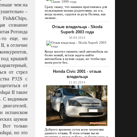
еньше чем на
Сразу скажу, что машина пригонялась для
внушительно –
пользования моими родителями, но я и,
когда нужно, садился за руль Полика, как
 Fish&Chips,
ласково..
ая сознание
Отзыв владельца - Skoda
итая Ротонда
Superb 2003 года
о-то еще, но
30.04.2014
II, в отличие
конкурентов,
Когда захотел сменить свой автомобиль на
более новый, встала задача найти
ti под крышей
автомобиль в кузове седан, но чтобы при
моем росте без..
характерный,
ься от стрел
Honda Civic 2001 - отзыв
владельца
ства P32S с
11.01.2014
ащититься от
hqai II такие
р. С видимым
 двигателей,
 и испанском
ческих шумов
. Вот только
Доброго времени суток всем читателям
shqai, но это
данного отзыва. В этом отзыве вы не
прочтете о муках выбора, не будет здесь и