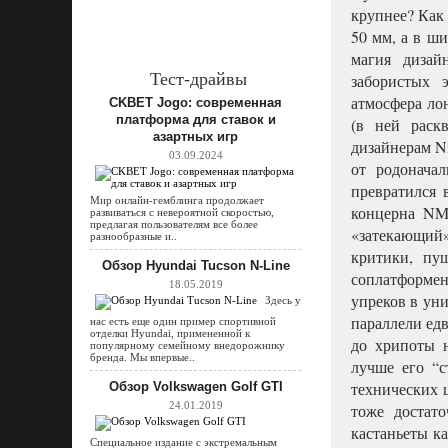
крупнее? Как
50 мм, а в ш
магия дизай
Тест-драйвы
забористых 
атмосфера ло
CKBET Jogo: современная
платформа для ставок и
(в ней раск
азартных игр
дизайнерам Ni
03.09.2024
от родонача
превратился 
Мир онлайн-гемблинга продолжает
концерна NM
развиваться с невероятной скоростью,
предлагая пользователям все более
«затекающий
разнообразные и..
критики, пу
Обзор Hyundai Tucson N-Line
соплатформе
18.05.2019
упреков в уни
Здесь у
параллели ед
нас есть еще один пример спортивной
отделки Hyundai, примененной к
до хрипоты н
популярному семейному внедорожнику
бренда. Мы впервые..
лучше его “
технических 
Обзор Volkswagen Golf GTI
24.01.2019
тоже достато
кастаньеты к
Специальное издание с экстремальным