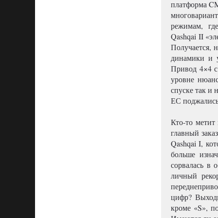
платформа CM
многовариант
режимам, гд
Qashqai II «
Получается, 
динамики и у
Привод 4×4 с
уровне нюанс
спуске так и 
ЕС поджали
Кто-то метит
главный заказ
Qashqai I, ко
больше изна
сорвалась в 
личный реко
переднеприво
цифр? Выходи
кроме «S», п