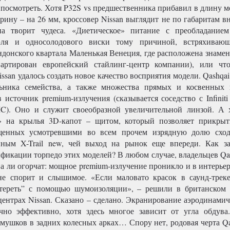
 посмотреть. Хотя P32S vs предшественника прибавил в длину м
ирину – на 26 мм, кроссовер Nissan выглядит не по габаритам 
на творит чудеса. «Диетическое» питание с преобладанием
эля и односолодового виски тому причиной, встряхивающ
ндонского квартала Маленькая Венеция, где расположена знамен
вартирован европейский стайлинг-центр компании), или чт
ssan удалось создать новое качество восприятия модели. Qashqai 
льника семейства, а также множества прямых и косвенных 
в источник premium-излучения (сказывается соседство с Infini
C). Оно и служит своеобразной увеличительной линзой. А 
» на крылья 3D-капот – щитом, который позволяет прикрыт
щенных усмотревшими во всем прочем изрядную долю сход
нным X-Trail new, чей выход на рынок еще впереди. Как з
фикации торпедо этих моделей? В любом случае, владельцев Qas
ва ли огорчат: мощное premium-излучение проникло и в интерье
е спорит и слышимое. «Если маловато красок в саунд-треке
стереть” с помощью шумоизоляции», – решили в британском
центрах Nissan. Сказано – сделано. Экранирование аэродинами
чно эффективно, хотя здесь многое зависит от угла обдува
амушков в задних колесных арках… Спору нет, родовая черта Qa