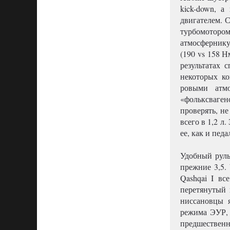
kick-down, 
двигателем. 
турбомотором
атмосферник
(190 vs 158 
результатах с
некоторых ко
ровыми атм
«фольксваге
проверять, не
всего в 1,2 л
ее, как и пед
Удобный руль
прежние 3,5. 
Qashqai I вс
перетянутый 
ниссановцы я
режима ЭУР, 
предшественн