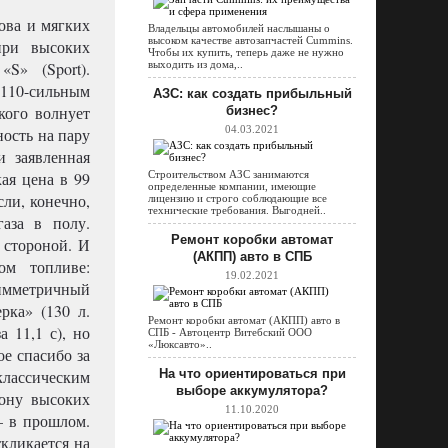
зова и мягких
Владельцы автомобилей наслышаны о
высоком качестве автозапчастей Cummins.
при высоких
Чтобы их купить, теперь даже не нужно
S» (Sport).
выходить из дома,..
10-сильным
АЗС: как создать прибыльный
кого волнует
бизнес?
04.03.2021
ность на пару
и заявленная
ая цена в 99
Строительством АЗС занимаются
определенные компании, имеющие
сли, конечно,
лицензию и строго соблюдающие все
технические требования. Выгодней..
газа в полу.
Ремонт коробки автомат
 стороной. И
(АКПП) авто в СПБ
м топливе:
19.02.2021
имметричный
рка» (130 л.
Ремонт коробки автомат (АКПП) авто в
а 11,1 с), но
СПБ - Автоцентр Витебский ООО
«Люксавто»..
ое спасибо за
классическим
На что ориентироваться при
выборе аккумулятора?
зону высоких
11.10.2020
– в прошлом.
ткликается на