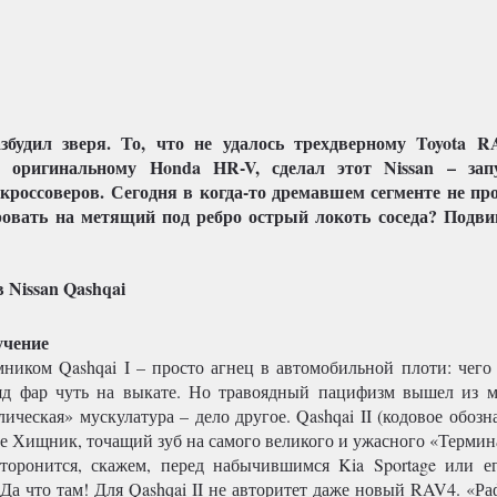
азбудил зверя. То, что не удалось трехдверному Toyota R
 оригинальному Honda HR-V, сделал этот Nissan – зап
россоверов. Сегодня в когда-то дремавшем сегменте не пр
ровать на метящий под ребро острый локоть соседа? Подви
учение
мником Qashqai I – просто агнец в автомобильной плоти: чего 
яд фар чуть на выкате. Но травоядный пацифизм вышел из 
лическая» мускулатура – дело другое. Qashqai II (кодовое обозн
не Хищник, точащий зуб на самого великого и ужасного «Термин
торонится, скажем, перед набычившимся Kia Sportage или е
 Да что там! Для Qashqai II не авторитет даже новый RAV4. «Р