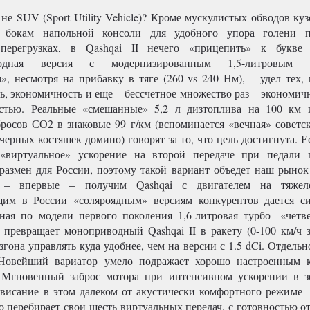
не SUV (Sport Utility Vehicle)? Кроме мускулистых обводов ку
 бокам напольной консоли для удобного упора голени 
перегрузках, в Qashqai II нечего «прицепить» к букве «
водная версия с модернизированным 1,5-литровым 1
», несмотря на прибавку в тяге (260 vs 240 Нм), – удел тех, 
ь, экономичность и еще – бессчетное множество раз – экономич
остью. Реальные «смешанные» 5,2 л дизтоплива на 100 км 
росов СО2 в знаковые 99 г/км (вспоминается «вечная» советск
 черных костяшек домино) говорят за то, что цель достигнута. Е
 «виртуальное» ускорение на второй передаче при педали 
азмен для России, поэтому такой вариант объедет наш рынок
– впервые – получим Qashqai с двигателем на тяжело
щим в России «соляроядным» версиям конкурентов дается с
тная по модели первого поколения 1,6-литровая турбо- «четве
е превращает моноприводный Qashqai II в ракету (0-100 км/ч з
гона управлять куда удобнее, чем на версии с 1.5 dCi. Отдельн
! Новейший вариатор умело подражает хорошо настроенным 
. Мгновенный заброс мотора при интенсивном ускорении в 
ависание в этом далеком от акустически комфортного режиме 
о перебирает свои шесть виртуальных передач, с готовностью о