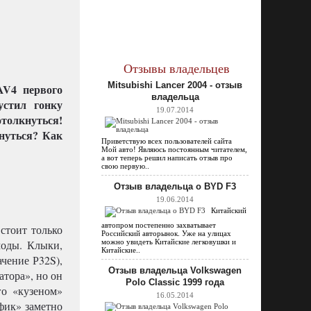
Отзывы владельцев
Mitsubishi Lancer 2004 - отзыв
AV4 первого
владельца
устил гонку
19.07.2014
отолкнуться!
нуться? Как
Приветствую всех пользователей сайта
Мой авто! Являюсь постоянным читателем,
а вот теперь решил написать отзыв про
свою первую..
Отзыв владельца о BYD F3
19.06.2014
Китайский
автопром постепенно захватывает
стоит только
Российский авторынок. Уже на улицах
моды. Клыки,
можно увидеть Китайские легковушки и
Китайские..
ачение Р32S),
Отзыв владельца Volkswagen
атора», но он
Polo Classic 1999 года
го «кузеном»
16.05.2014
афик» заметно