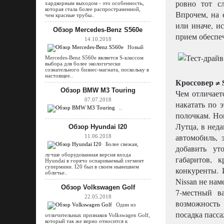
ровно тот с
хардкорным выходом - это особенность,
которая стала более распространенной,
Впрочем, на 
чем красные трубы..
или иначе, и
Обзор Mercedes-Benz S560e
прием обеспе
14.10.2018
Новый
Mercedes-Benz S560e является S-классом
выбора для более экологически
сознательного бизнес-магната, поскольку в
настоящее..
Кроссовер ≠
Обзор BMW M3 Touring
Чем отличает
07.07.2018
накатать по 
..
полочкам. Но
Лутца, в нед
Обзор Hyundai I20
автомобиль, 
11.06.2018
Более свежая,
добавить ут
лучше оборудованная версия входа
габаритов, 
Hyundai в горячо оспариваемый сегмент
супермини. I20 был в своем нынешнем
конкуренты. 
обличье..
Nissan не на
Обзор Volkswagen Golf
7-местный в
22.05.2018
возможность
Один из
посадка пасса
отличительных признаков Volkswagen Golf,
который так же верно относится к