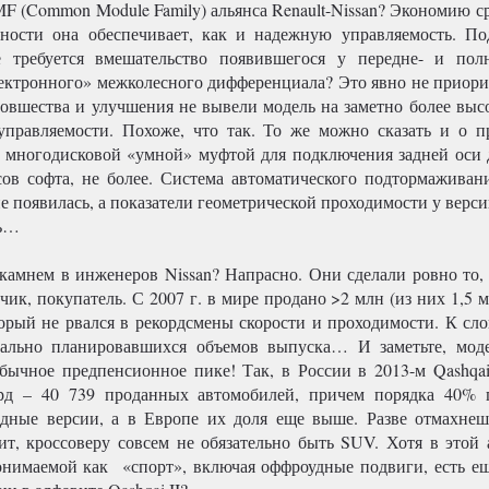
F (Common Module Family) альянса Renault-Nissan? Экономию ср
ности она обеспечивает, как и надежную управляемость. По
е требуется вмешательство появившегося у передне- и пол
электронного» межколесного дифференциала? Это явно не приори
новшества и улучшения не вывели модель на заметно более выс
правляемости. Похоже, что так. То же можно сказать и о п
 многодисковой «умной» муфтой для подключения задней оси 
ов софта, не более. Система автоматического подтормаживан
не появилась, а показатели геометрической проходимости у верс
сь…
 камнем в инженеров Nissan? Напрасно. Они сделали ровно то, 
чик, покупатель. С 2007 г. в мире продано >2 млн (из них 1,5 
торый не рвался в рекордсмены скорости и проходимости. К сло
чально планировавшихся объемов выпуска… И заметьте, мод
обычное предпенсионное пике! Так, в России в 2013-м Qashqai
рд – 40 739 проданных автомобилей, причем порядка 40% 
дные версии, а в Европе их доля еще выше. Разве отмахнеш
т, кроссоверу совсем не обязательно быть SUV. Хотя в этой 
онимаемой как «спорт», включая оффроудные подвиги, есть ещ