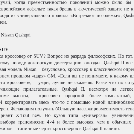
лучай, когда преемственностью поколений можно было бы п
европейском асфальте такая брешь в акустической защите не к
сходя из универсального правила «Встречают по одежке», Qashq
чен.
 SUV
ся кроссовер от SUV? Вопрос из разряда философских. Но тот,
этому поводу докторскую диссертацию, опоздал. Qashqai II все
вая модель Nissan – безусловно, кроссовер в классическом опр
авнем прошлом «царя» GM. «Если вы не понимаете, к какому кл
это кроссовер», – умри, лучше не скажешь. Разве что по си
очняющие прилагательные. Qashqai II, несмотря на легкое
кроме высоты, – кроссовер городской, более компактный,
И корректировать здесь что-то с помощью новой длиннобазн
мерен. Желающим получить бОльшую пассажировместимость тепе
ариант X-Trail new. Но кузов типа «универсал», увеличен
 выбора трансмиссии 4×4 и более высокая, чем в обычных 
жиров – типичные черты кроссоверов в Qashqai II налицо.