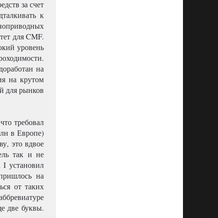
едств за счет
дталкивать к
ноприводных
тет для CMF.
окий уровень
роходимости.
доработан на
ия на крутом
ий для рынков
что требовал
млн в Европе)
ву, это вдвое
ель так и не
 I установил
пришлось на
ься от таких
аббревиатуре
е две буквы.