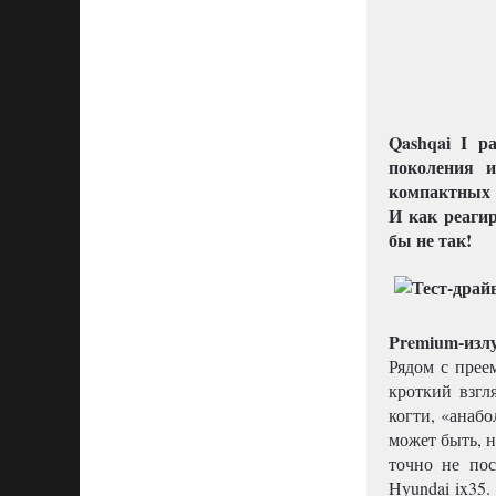
Qashqai I р
поколения и
компактных к
И как реаги
бы не так!
Premium-изл
Рядом с прее
кроткий взгл
когти, «анабо
может быть, 
точно не пос
Hyundai ix35.