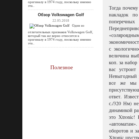
оригиналу в 1974 году, поскольку именно
эта..
Тогда почему 
накладок по
Обзор Volkswagen Golf
поперечных 
22.05.2018
Один из
Переднепри
отличительных признаков Volkswagen Golf,
«соляроядным
который так же верно относится к
оригиналу в 1974 году, поскольку именно
экономичност
эта..
с экологичн
величина выб
коп. за набор
Полезное
вас устроит
Невыгодный р
все же мы 
присутствую
ответ. Извес
с./320 Нм) н
динамикой раз
это Xtronic
«автоматам»
оборотов и з
Xtronic шустр