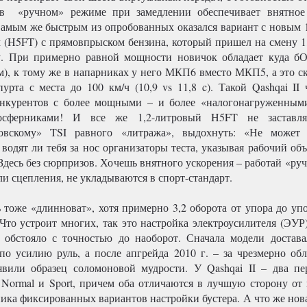
а в «ручном» режиме при замедлении обеспечивает внятное
Самым же быстрым из опробованных оказался вариант с новым 
 (H5FT) с прямовпрыском бензина, который пришел на смену 1
у. При примерно равной мощности новичок обладает куда б
Нм), к тому же в напарниках у него МКП6 вместо МКП5, а это с
пурта с места до 100 км/ч (10,9 vs 11,8 c). Такой Qashqai II
нкурентов с более мощными – и более «налогонагруженными
осферниками! И все же 1,2-литровый H5FT не заставля
новскому» TSI равного «литража», выдохнуть: «Не может
 водят ли тебя за нос организаторы теста, указывая рабочий об
. Здесь без сюрпризов. Хочешь внятного ускорения – работай «ру
али сцепления, не укладываются в спорт-стандарт.
 тоже «длинноват», хотя примерно 3,2 оборота от упора до упо
Что устроит многих, так это настройка электроусилителя (ЭУР)
е обстояло с точностью до наоборот. Сначала модели достава
по усилию руль, а после апгрейда 2010 г. – за чрезмерно об
вили образец соломоновой мудрости. У Qashqai II – два п
Normal и Sport, причем оба отличаются в лучшую сторону от
ика фиксированных вариантов настройки бустера. А что же нова