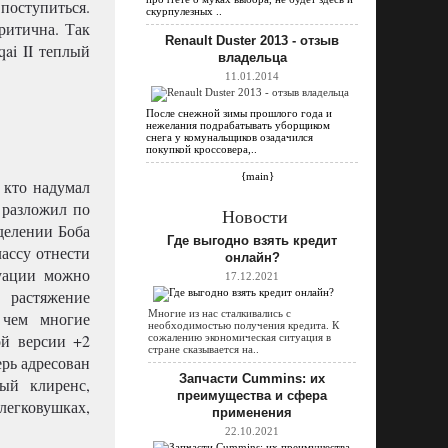
оступиться.
скурпулезных ..
ритична. Так
Renault Duster 2013 - отзыв
ai II теплый
владельца
11.01.2014
После снежной зимы прошлого года и
нежелания подрабатывать уборщиком
снега у комунальщиков озадачился
покупкой кроссовера,..
{main}
 кто надумал
 разложил по
Новости
еделении Боба
Где выгодно взять кредит
ассу отнести
онлайн?
туации можно
17.12.2021
 растяжение
Многие из нас сталкивались с
 чем многие
необходимостью получения кредита. К
ой версии +2
сожалению экономическая ситуация в
стране сказывается на..
рь адресован
Запчасти Cummins: их
ный клиренс,
преимущества и сфера
легковушках,
применения
22.10.2021