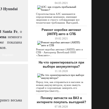
04.03.2021
Строительством АЗС занимаются
определенные компании, имеющие
лицензию и строго соблюдающие все
технические требования. Выгодней..
Ремонт коробки автомат
d Santa Fe
, о
(АКПП) авто в СПБ
зена
немного
19.02.2021
же показана
ков.
Ремонт коробки автомат (АКПП) авто в
СПБ - Автоцентр Витебский ООО
Подробнее
«Люксавто»..
На что ориентироваться при
выборе аккумулятора?
11.10.2020
Перед тем, как отправиться в магазин за
новым аккумулятором, нужно вынуть
старый и хорошенько замерить его
параметры (высоту,..
Почему запчасти на ВАЗ в
ривез весьма
интернете покупать выгодней?
07.08.2020