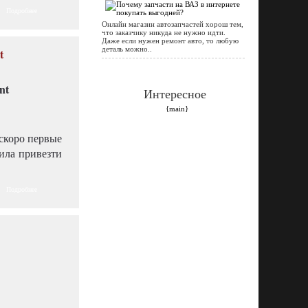
Подробнее
Онлайн магазин автозапчастей хорош тем,
что заказчику никуда не нужно идти.
Даже если нужен ремонт авто, то любую
деталь можно..
t
Интересное
{main}
 скоро первые
ила привезти
Подробнее