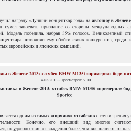
автошоу в Женеве
учил награду «Лучший концепткар года» на
он сумел завоевать признание со стороны международных а
й. Модель победила, набрав 35% голосов. Великолепный ст
онцепткара позволили ему обойти своих конкурентов, среди 
тых европейских и японских компаний.
ка в Женеве-2013: хэтчбек BMW M135i «примерил» боди-кит 
14-03-2013
-
Просмотров: 5100
.
«горячих» хэтчбеков
является одним из самых
с точки зрения у
ительности. Конечно, его внешний вид многие считаю
м, но удовольствие от вождения более, чем восполняют то, как