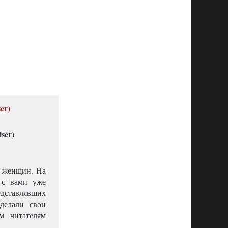
er)
х женщин. На
 с вами уже
дставлявших
делали свои
м читателям