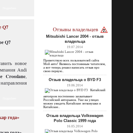
Подробнее
е Q7
Отзывы владельцев
Mitsubishi Lancer 2004 - отзыв
владельца
19.07.2014
Приветствую всех пользователей сайта
тавить новое
Мой авто! Являюсь постоянным читателем,
а вот теперь решил написать отзыв про
омпания Audi
свою первую..
е Crosslane
,
Отзыв владельца о BYD F3
о направления
19.06.2014
Китайский
автопром постепенно захватывает
Подробнее
Российский авторынок. Уже на улицах
можно увидеть Китайские легковушки и
Китайские..
Отзыв владельца Volkswagen
ар года»
Polo Classic 1999 года
16.05.2014