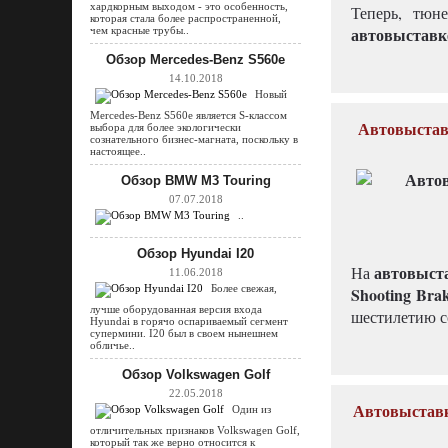
хардкорным выходом - это особенность,
Теперь, тюн
которая стала более распространенной,
автовыставк
чем красные трубы..
Обзор Mercedes-Benz S560e
14.10.2018
Новый
Mercedes-Benz S560e является S-классом
Автовыставк
выбора для более экологически
сознательного бизнес-магната, поскольку в
настоящее..
Обзор BMW M3 Touring
07.07.2018
..
Обзор Hyundai I20
автовыст
На
11.06.2018
Более свежая,
Shooting Bra
лучше оборудованная версия входа
шестилетию со
Hyundai в горячо оспариваемый сегмент
супермини. I20 был в своем нынешнем
обличье..
Обзор Volkswagen Golf
22.05.2018
Автовыставк
Один из
отличительных признаков Volkswagen Golf,
который так же верно относится к