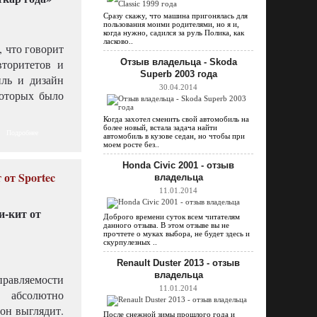
Сразу скажу, что машина пригонялась для
пользования моими родителями, но я и,
когда нужно, садился за руль Полика, как
ласково..
, что говорит
вторитетов и
Отзыв владельца - Skoda
Superb 2003 года
иль и дизайн
30.04.2014
которых было
Когда захотел сменить свой автомобиль на
более новый, встала задача найти
Подробнее
автомобиль в кузове седан, но чтобы при
моем росте без..
Honda Civic 2001 - отзыв
от Sportec
владельца
11.01.2014
Доброго времени суток всем читателям
данного отзыва. В этом отзыве вы не
прочтете о муках выбора, не будет здесь и
скурпулезных ..
Renault Duster 2013 - отзыв
владельца
правляемости
11.01.2014
т абсолютно
 он выглядит.
После снежной зимы прошлого года и