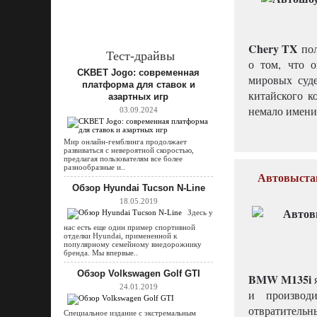
Chery TX
пол
Тест-драйвы
о том, что 
CKBET Jogo: современная
мировых суде
платформа для ставок и
китайского к
азартных игр
немало имени
03.09.2024
Мир онлайн-гемблинга продолжает
развиваться с невероятной скоростью,
предлагая пользователям все более
разнообразные и..
Автовыстав
Обзор Hyundai Tucson N-Line
18.05.2019
Здесь у
нас есть еще один пример спортивной
отделки Hyundai, примененной к
популярному семейному внедорожнику
бренда. Мы впервые..
Обзор Volkswagen Golf GTI
BMW M135i
24.01.2019
и производ
отвратительны
Специальное издание с экстремальным