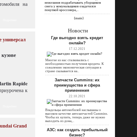
втомобиля на
нежелания подрабатывать уборщиком
снега у комунальщиков озадачился
покупкой кроссовера,..
{main}
Подробнее
Новости
Где выгодно взять кредит
е универсал
онлайн?
17.12.2021
Многие из нас сталкивались с
необходимостью получения кредита. К
сожалению экономическая ситуация в
стране сказывается на..
Запчасти Cummins: их
artin Rapide
преимущества и сфера
 приурочена к
применения
22.10.2021
Подробнее
Владельцы автомобилей наслышаны о
высоком качестве автозапчастей Cummins.
Чтобы их купить, теперь даже не нужно
выходить из дома,..
undai Grand
АЗС: как создать прибыльный
бизнес?