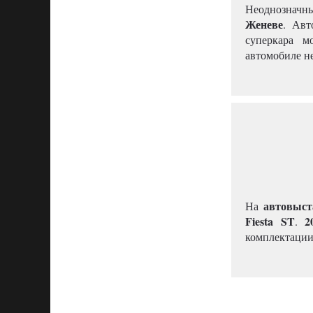
Неоднозначн
Женеве
. Авт
суперкара м
автомобиле н
автовыст
На
Fiesta
ST
2
.
комплектации