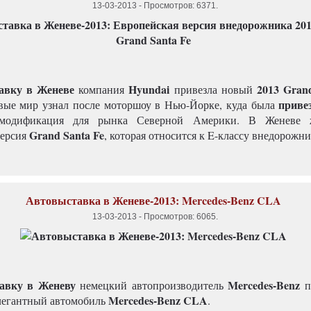
13-03-2013
-
Просмотров: 6371
.
авку в Женеве
Hyundai
2013 Gran
компания
привезла новый
приве
вые мир узнал после моторшоу в Нью-Йорке, куда была
 модификация для рынка Северной Америки. В Женеве 
Grand
Santa Fe
версия
, которая относится к E-классу внедорожни
Автовыставка в Женеве-2013: Mercedes-Benz CLA
13-03-2013
-
Просмотров: 6065
.
авку в Женеву
Mercedes-Benz
немецкий автопроизводитель
п
Mercedes-Benz CLA
легантный автомобиль
.