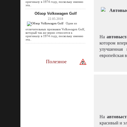
оригиналу в 1974 году, поскольку именно
эта..
Обзор Volkswagen Golf
22.05.2018
Один из
отличительных признаков Volkswagen Golf,
который так же верно относится к
автовыст
На
оригиналу в 1974 году, поскольку именно
эта..
котором впер
улучшенная
европейская 
Полезное
автовыст
На
красивый и э