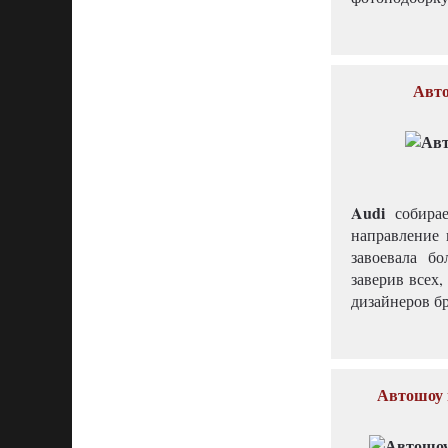
Авто
Audi
собирае
направление 
завоевала б
заверив всех
дизайнеров б
Автошоу 