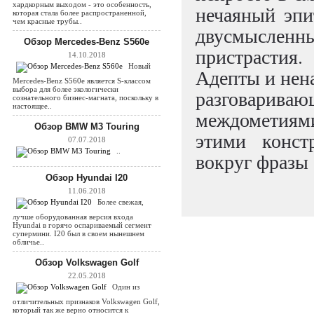
хардкорным выходом - это особенность,
нечаяный эпи
которая стала более распространенной,
чем красные трубы..
двусмыслен
Обзор Mercedes-Benz S560e
пристрастия
14.10.2018
Новый
Адепты и нена
Mercedes-Benz S560e является S-классом
выбора для более экологически
разговарива
сознательного бизнес-магната, поскольку в
настоящее..
междометия
Обзор BMW M3 Touring
этими конст
07.07.2018
..
вокруг фразы
Обзор Hyundai I20
11.06.2018
Более свежая,
лучше оборудованная версия входа
Hyundai в горячо оспариваемый сегмент
супермини. I20 был в своем нынешнем
обличье..
Обзор Volkswagen Golf
22.05.2018
Один из
отличительных признаков Volkswagen Golf,
который так же верно относится к