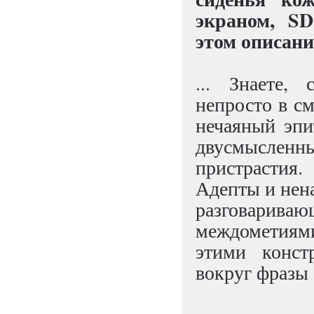
экраном, SD
этом описани
... Знаете,
непросто в с
нечаяный эпи
двусмыслен
пристрастия
Адепты и нена
разговарива
междометия
этими конст
вокруг фразы