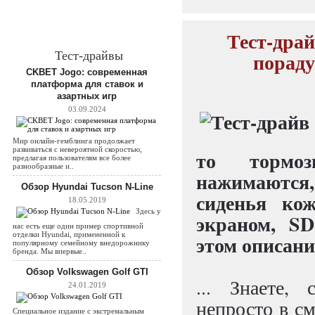
Тест-драй
пораду
Тест-драйвы
CKBET Jogo: современная
платформа для ставок и
азартных игр
03.09.2024
Мир онлайн-гемблинга продолжает
развиваться с невероятной скоростью,
то тормоз
предлагая пользователям все более
разнообразные и..
нажимаются,
Обзор Hyundai Tucson N-Line
сиденья ко
18.05.2019
Здесь у
экраном, SD
нас есть еще один пример спортивной
отделки Hyundai, примененной к
этом описани
популярному семейному внедорожнику
бренда. Мы впервые..
Обзор Volkswagen Golf GTI
... Знаете,
24.01.2019
непросто в с
Специальное издание с экстремальным