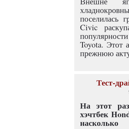
Внешне яп
хладнокров
поселилась г
Civic раску
популярности
Toyota. Этот
прежнюю акту
Тест-дра
На этот ра
хэчтбек Hond
наскольк