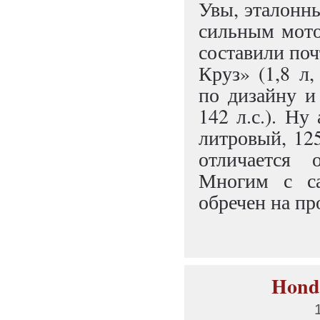
Увы, эталонн
сильным мото
составили поч
Круз» (1,8 л,
по дизайну и
142 л.с.). Ну
литровый, 12
отличается 
Многим с са
обречен на п
Honda