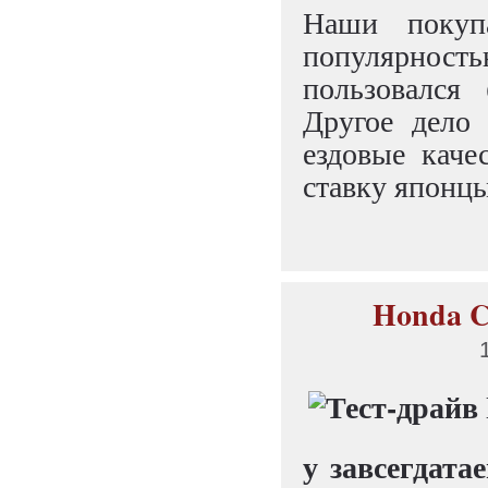
Наши покуп
популярнос
пользовался 
Другое дело 
ездовые каче
ставку японцы
Honda C
у завсегдата