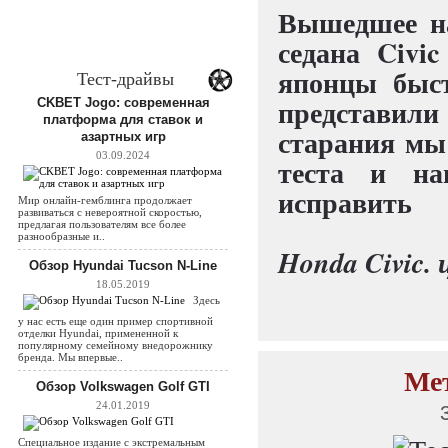
Вышедшее на
седана Civi
японцы быст
Тест-драйвы
представи
CKBET Jogo: современная
платформа для ставок и
старания мы
азартных игр
03.09.2024
теста и н
исправить
Мир онлайн-гемблинга продолжает
развиваться с невероятной скоростью,
предлагая пользователям все более
разнообразные и..
Honda Civic. 
Обзор Hyundai Tucson N-Line
18.05.2019
Здесь
у нас есть еще один пример спортивной
отделки Hyundai, примененной к
популярному семейному внедорожнику
бренда. Мы впервые..
Мет
Обзор Volkswagen Golf GTI
24.01.2019
Специальное издание с экстремальным