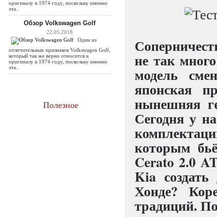
оригиналу в 1974 году, поскольку именно
эта..
Обзор Volkswagen Golf
22.05.2018
Соперничеств
Один из
отличительных признаков Volkswagen Golf,
не так много
который так же верно относится к
оригиналу в 1974 году, поскольку именно
эта..
модель сме
японская п
нынешняя ге
Полезное
Сегодня у на
комплектации
которым бь
Cerato 2.0 A
Kia создать
Хонде? Кор
традиций. По