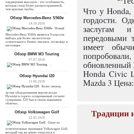
хардкорным выходом - это особенность,
которая стала более распространенной,
Что у Honda,
чем красные трубы..
гордости. О
Обзор Mercedes-Benz S560e
14.10.2018
заслугам и
Новый
передовыми т
Mercedes-Benz S560e является S-классом
выбора для более экологически
сознательного бизнес-магната, поскольку в
имеет обыч
настоящее..
попробовали
Обзор BMW M3 Touring
07.07.2018
обновленный 
..
Honda Civic Ц
Обзор Hyundai I20
Mazda 3 Цена: 
11.06.2018
Более свежая,
лучше оборудованная версия входа
Hyundai в горячо оспариваемый сегмент
супермини. I20 был в своем нынешнем
обличье..
Традиции и
Обзор Volkswagen Golf
22.05.2018
Один из
отличительных признаков Volkswagen Golf,
который так же верно относится к