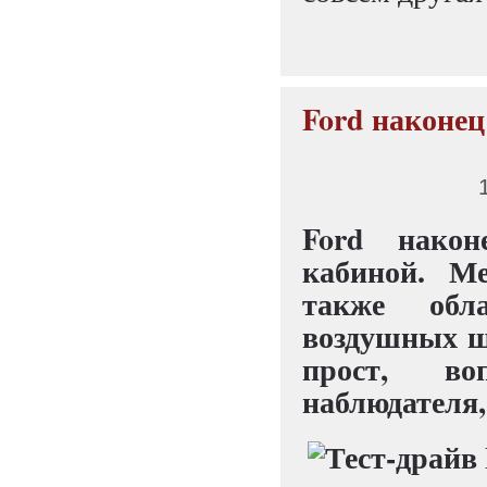
Ford наконец
Ford након
кабиной. М
также обл
воздушных ша
прост, во
наблюдателя,