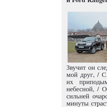
Звучит он сл
мой друг, / С
иx приподы
небесной, / О
сильней очар
минуты страс