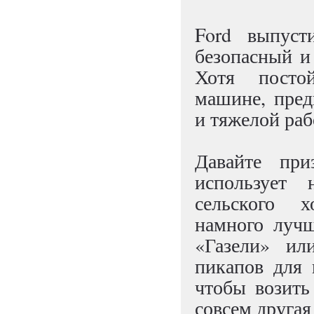
Ford выпус
безопасный и
Хотя посто
машине, пред
и тяжелой ра
Давайте пр
использует
сельского х
намного лучш
«Газели» и
пикапов для 
чтобы возить
совсем другая