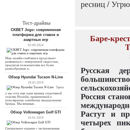
ресниц / Угрю
Тест-драйвы
CKBET Jogo: современная
Баре-крест
платформа для ставок и
азартных игр
T
03.09.2024
Мир онлайн-гемблинга продолжает
развиваться с невероятной скоростью,
предлагая пользователям все более
Русская де
разнообразные и..
большинс
Обзор Hyundai Tucson N-Line
18.05.2019
сельскохозя
Здесь
Россия стано
у нас есть еще один пример спортивной
отделки Hyundai, примененной к
популярному семейному внедорожнику
международ
бренда. Мы впервые..
Растут и п
Обзор Volkswagen Golf GTI
24.01.2019
четырех пи
Специальное издание с экстремальным