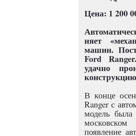
Цена: 1 200 0
Автоматичес
няет «меха
машин. Пос
Ford Ranger
удачно про
конструкцию
В конце осен
Ranger с авто
модель была 
московском
появление ав