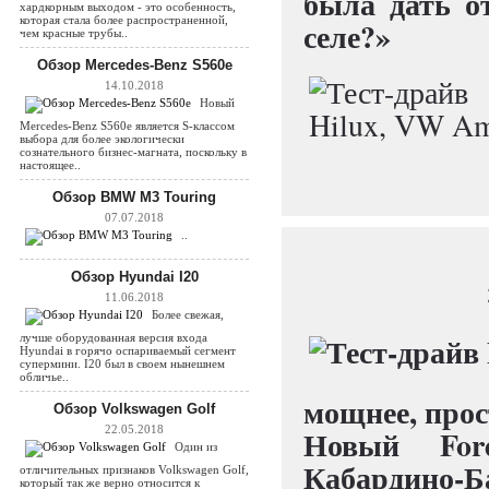
была дать о
хардкорным выходом - это особенность,
которая стала более распространенной,
селе?»
чем красные трубы..
Обзор Mercedes-Benz S560e
14.10.2018
Новый
Mercedes-Benz S560e является S-классом
выбора для более экологически
сознательного бизнес-магната, поскольку в
настоящее..
Обзор BMW M3 Touring
07.07.2018
..
Обзор Hyundai I20
11.06.2018
Более свежая,
лучше оборудованная версия входа
Hyundai в горячо оспариваемый сегмент
супермини. I20 был в своем нынешнем
обличье..
мощнее, прост
Обзор Volkswagen Golf
22.05.2018
Новый Fo
Один из
Кабардино-Ба
отличительных признаков Volkswagen Golf,
который так же верно относится к