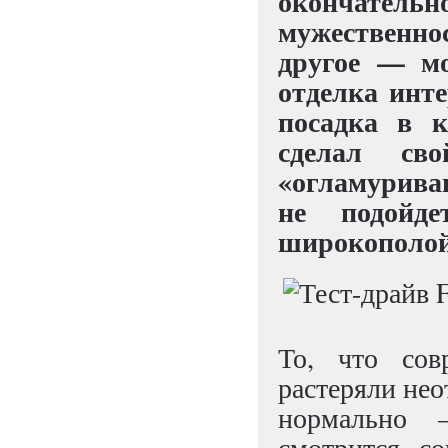
окончательно
мужественнос
другое — м
отделка инте
посадка в 
сделал св
«огламурива
не подойд
широкополой
То, что сов
растеряли нео
нормально 
смотрится с