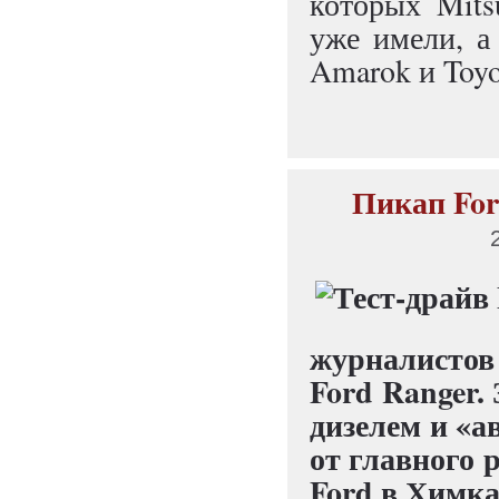
которых Mits
уже имели, а
Amarok и Toyo
Пикап Fo
журналистов
Ford Ranger.
дизелем и «а
от главного 
Ford в Химка