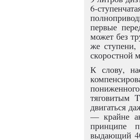
6-ступенча
полнопривод
первые пере
может без тр
же ступени,
скоростной 
К слову, на
компенсиро
пониженного 
тяговитым T
двигаться да
— крайне ак
принципе п
выдающий 40