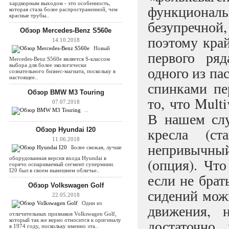
хардкорным выходом - это особенность,
функциона
которая стала более распространенной, чем
красные трубы..
безупречно
Обзор Mercedes-Benz S560e
поэтому край
14.10.2018
Новый
первого ряд
Mercedes-Benz S560e является S-классом
выбора для более экологически
одного из па
сознательного бизнес-магната, поскольку в
настоящее..
спинками пе
Обзор BMW M3 Touring
то, что Mult
07.07.2018
..
В нашем слу
кресла (ст
Обзор Hyundai I20
11.06.2018
непривычны
Более свежая, лучше
оборудованная версия входа Hyundai в
(опция). Что
горячо оспариваемый сегмент супермини.
I20 был в своем нынешнем обличье..
если не брат
Обзор Volkswagen Golf
сидений можн
22.05.2018
Один из
движения, 
отличительных признаков Volkswagen Golf,
который так же верно относится к оригиналу
достаточно 
в 1974 году, поскольку именно эта..