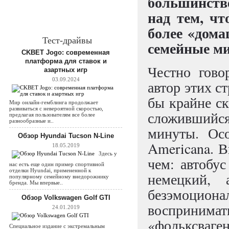
большинстве
над тем, чт
более «дом
Тест-драйвы
семейные м
CKBET Jogo: современная
платформа для ставок и
Честно гово
азартных игр
03.09.2024
автор этих с
бы крайне с
Мир онлайн-гемблинга продолжает
развиваться с невероятной скоростью,
сложившийс
предлагая пользователям все более
разнообразные и..
минуты. Осо
Обзор Hyundai Tucson N-Line
Americana. В
18.05.2019
Здесь у
чем: автобус
нас есть еще один пример спортивной
отделки Hyundai, примененной к
немецкий, 
популярному семейному внедорожнику
бренда. Мы впервые..
безэмоцио
Обзор Volkswagen Golf GTI
воспринимат
24.01.2019
«фольксв
Специальное издание с экстремальным