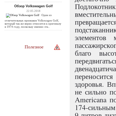
Подлокотни
Обзор Volkswagen Golf
22.05.2018
вместительн
Один из
превращает
отличительных признаков Volkswagen Golf,
который так же верно относится к оригиналу
подстаканни
в 1974 году, поскольку именно эта..
элементов 
пассажирско
Полезное
благо высо
передвигат
двенадцат
переносится 
здоровья. Вп
не сильно п
Americana п
174-сильным
9 литров диз