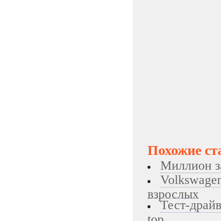
Похожие ст
Миллион з
Volkswagen
взрослых
Тест-драйв
top