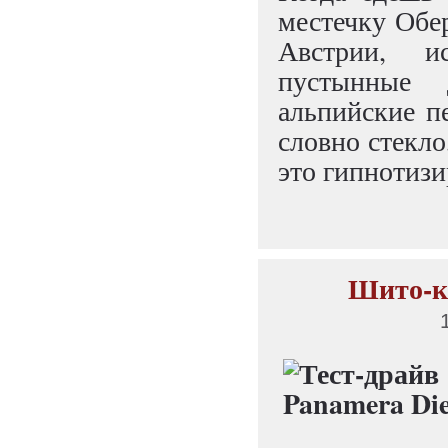
местечку Обер
Австрии, и
пустынные 
альпийские п
словно стекло
это гипнотизи
Шито-кр