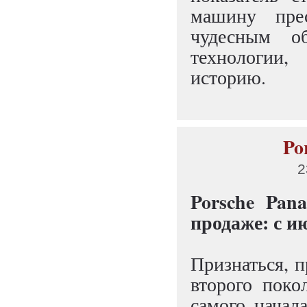
машину пре
чудесным о
технологии
историю.
Po
2
Porsche Pan
продаже: с ию
Признаться, 
второго поко
самого начал