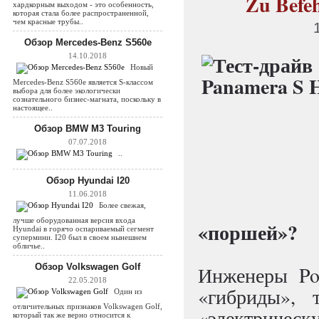
Zu Befeh
хардкорным выходом - это особенность,
которая стала более распространенной,
чем красные трубы..
Обзор Mercedes-Benz S560e
14.10.2018
Новый
Mercedes-Benz S560e является S-классом
выбора для более экологически
сознательного бизнес-магната, поскольку в
настоящее..
Обзор BMW M3 Touring
07.07.2018
..
Обзор Hyundai I20
11.06.2018
Более свежая,
лучше оборудованная версия входа
«поршей»?
Hyundai в горячо оспариваемый сегмент
супермини. I20 был в своем нынешнем
обличье..
Обзор Volkswagen Golf
Инженеры Por
22.05.2018
«гибриды», 
Один из
отличительных признаков Volkswagen Golf,
«электрич
который так же верно относится к