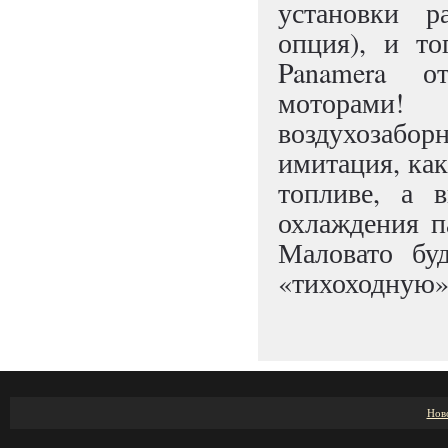
установки р
опция), и то
Panamera о
моторами!
воздухозаб
имитация, как
топливе, а 
охлаждения п
Маловато бу
«тихоходную» 
Нов