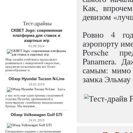
Как, впрочем
девизом «луч
Тест-драйвы
CKBET Jogo: современная
Ровно 4 го
платформа для ставок и
аэропорту им
азартных игр
03.09.2024
Porsche пр
Panamera. Да
Мир онлайн-гемблинга продолжает
развиваться с невероятной скоростью,
предлагая пользователям все более
самым: мимо 
разнообразные и..
замка Эльмау
Обзор Hyundai Tucson N-Line
18.05.2019
Здесь
у нас есть еще один пример спортивной
отделки Hyundai, примененной к
популярному семейному внедорожнику
бренда. Мы впервые..
Обзор Volkswagen Golf GTI
24.01.2019
Специальное издание с экстремальным