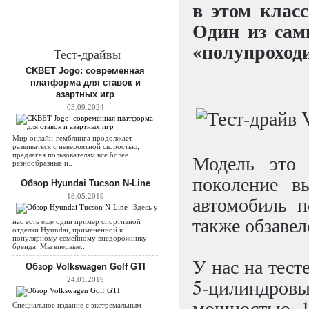
в этом клас
Один из сам
«полупроходи
Тест-драйвы
CKBET Jogo: современная
платформа для ставок и
азартных игр
03.09.2024
Мир онлайн-гемблинга продолжает
развиваться с невероятной скоростью,
предлагая пользователям все более
Модель это 
разнообразные и..
поколение в
Обзор Hyundai Tucson N-Line
18.05.2019
автомобиль п
Здесь у
также обзаве
нас есть еще один пример спортивной
отделки Hyundai, примененной к
популярному семейному внедорожнику
бренда. Мы впервые..
У нас на тест
Обзор Volkswagen Golf GTI
5-цилиндро
24.01.2019
мощностью 16
Специальное издание с экстремальным