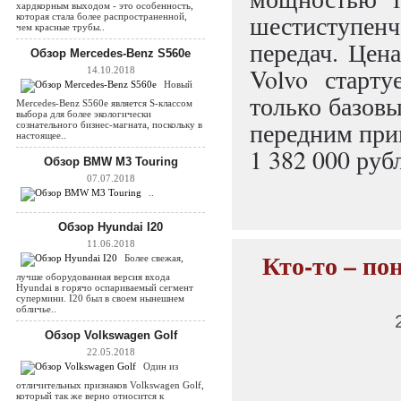
хардкорным выходом - это особенность,
шестиступе
которая стала более распространенной,
чем красные трубы..
передач. Цен
Обзор Mercedes-Benz S560e
Volvo старт
14.10.2018
Новый
только базовы
Mercedes-Benz S560e является S-классом
выбора для более экологически
передним при
сознательного бизнес-магната, поскольку в
настоящее..
1 382 000 руб
Обзор BMW M3 Touring
07.07.2018
..
Обзор Hyundai I20
11.06.2018
Кто-то – пон
Более свежая,
лучше оборудованная версия входа
Hyundai в горячо оспариваемый сегмент
супермини. I20 был в своем нынешнем
обличье..
Обзор Volkswagen Golf
22.05.2018
Один из
отличительных признаков Volkswagen Golf,
который так же верно относится к