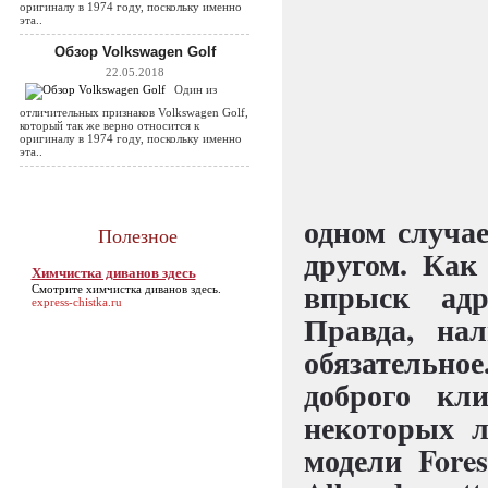
оригиналу в 1974 году, поскольку именно
эта..
Обзор Volkswagen Golf
22.05.2018
Один из
отличительных признаков Volkswagen Golf,
который так же верно относится к
оригиналу в 1974 году, поскольку именно
эта..
одном случа
Полезное
другом. Как
Химчистка диванов здесь
впрыск адр
Смотрите
химчистка диванов здесь
.
express-chistka.ru
Правда, на
обязательно
доброго кл
некоторых л
модели Fore