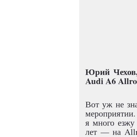
Юрий Чехов,
Audi A6 Allr
Вот уж не зн
мероприятии. 
я много езжу
лет — на Al­l