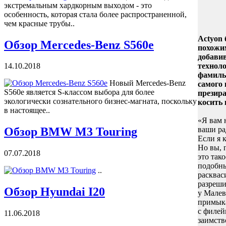
экстремальным хардкорным выходом - это
особенность, которая стала более распространенной,
чем красные трубы..
Actyon 
Обзор Mercedes-Benz S560e
похожи
добави
техноло
14.10.2018
фамильн
Новый Mercedes-Benz
самого 
S560e является S-классом выбора для более
презира
экологически сознательного бизнес-магната, поскольку
косить 
в настоящее..
«Я вам 
ваши ра
Обзор BMW M3 Touring
Если я 
Но вы, п
07.07.2018
это так
подобны
..
расквас
разреши
Обзор Hyundai I20
у Малев
примыка
с филей
11.06.2018
заимств