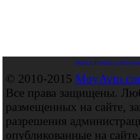
Новости
|
Ремонт и эксплуата
© 2010-2015
MoyAvto.com
Все права защищены. Люб
размещенных на сайте, з
разрешения администраци
опубликованные на сайте