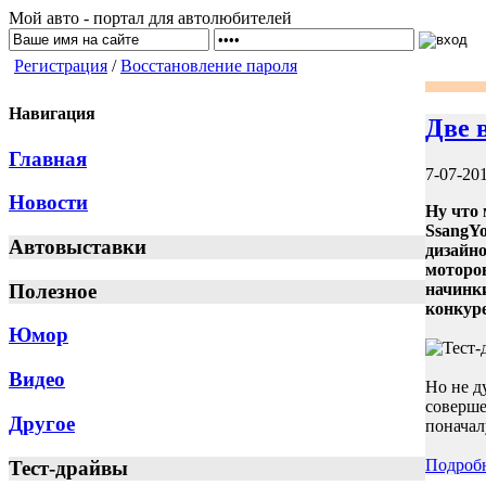
Мой авто - портал для автолюбителей
Регистрация
/
Восстановление пароля
Навигация
Две 
Главная
7-07-20
Новости
Ну что
SsangY
Автовыставки
дизайно
моторов
Полезное
начинки
конкур
Юмор
Видео
Но не д
соверше
Другое
поначал
Подроб
Тест-драйвы