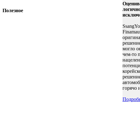
Оценива
логично
Полезное
исклю
SsangYo
Finamau
оригина
решение
могло о
чем-то 
нацелен
потенци
корейск
решение
автомоб
горячо 
Подроб