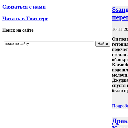
Связаться с нами
Ssan
пере
Читать в Твиттере
16-11-2
Поиск на сайте
Он появ
готовил
подсчёт
стоило
обанкро
Korando
подошл
мелочи,
Джуджар
спустя 
было п
Подроб
Драк