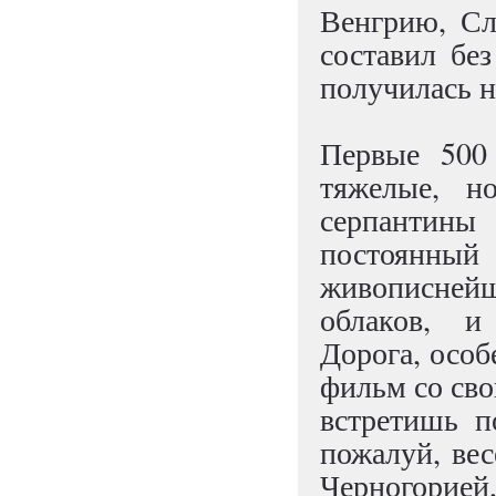
Венгрию, Сл
составил без
получилась н
Первые 500
тяжелые, н
серпантины
постоянны
живописнейш
облаков, и
Дорога, особ
фильм со сво
встретишь п
пожалуй, ве
Черногорие