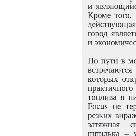
и являющийс
Кроме того,
действующая
город являе
и экономиче
По пути в м
встречаются
которых отк
практичног
топлива я п
Focus не те
резких вираж
затяжная с
шпилька – у