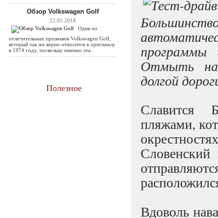
Обзор Volkswagen Golf
Большинство 
22.05.2018
Один из
автоматичес
отличительных признаков Volkswagen Golf,
который так же верно относится к оригиналу
программы 
в 1974 году, поскольку именно эта..
Отмыть нас
долгой дорог
Полезное
Славится 
пляжами, кото
окрестност
Словенский 
отправляют
расположился
Вдоволь нава