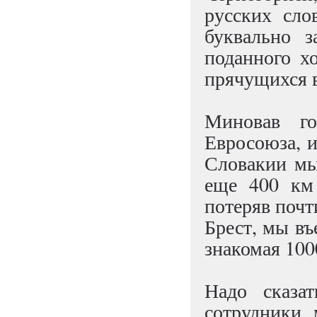
русских сло
буквально 
поданного х
прячущихся в
Миновав г
Евросоюза, и
Словакии мы
еще 400 км
потеряв почт
Брест, мы въ
знакомая 100
Надо сказат
сотрудники 