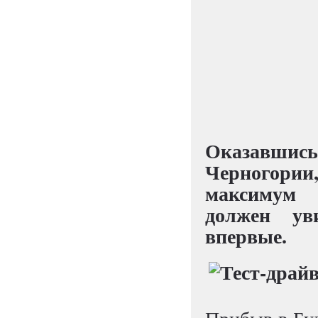
Оказавши
Черногор
максимум д
должен ув
впервые.