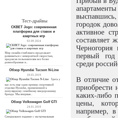
Прибыв в Бу
апартамен
выспавшись
Тест-драйвы
городок дово
CKBET Jogo: современная
активное ст
платформа для ставок и
азартных игр
составляет ж
03.09.2024
Черногория 
первый год
Мир онлайн-гемблинга продолжает
развиваться с невероятной скоростью,
предлагая пользователям все более
среди россий
разнообразные и..
Обзор Hyundai Tucson N-Line
18.05.2019
В отличие о
Здесь у
приобрести 
нас есть еще один пример спортивной
отделки Hyundai, примененной к
популярному семейному внедорожнику
каких-либо 
бренда. Мы впервые..
цены, кото
Обзор Volkswagen Golf GTI
24.01.2019
например, в
Специальное издание с экстремальным