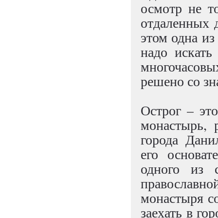
осмотр не т
отдаленных 
этом одна из
надо искать
многочасовы
решено со зн
Острог – эт
монастырь, 
города Дани
его основат
одного из 
православн
монастыря со
заехать в го