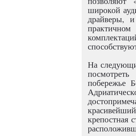
позволяют «
широкой ауд
драйверы, 
практичном
комплектаци
способствуют
На следующи
посмотреть
побережье Б
Адриат
достоприм
красивейши
крепостная с
расположивш