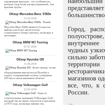
наибольший 
хардкорным выходом - это особенность,
которая стала более распространенной, чем
представляет
красные трубы..
большинство
Обзор Mercedes-Benz S560e
14.10.2018
Новый
Город, рас
Mercedes-Benz S560e является S-классом
выбора для более экологически
сознательного бизнес-магната, поскольку в
полуостров
настоящее..
внутреннее 
Обзор BMW M3 Touring
07.07.2018
чудных узких
..
сильно забот
Обзор Hyundai I20
территории
11.06.2018
Более свежая, лучше
ресторанчи
оборудованная версия входа Hyundai в
магазинов од
горячо оспариваемый сегмент супермини.
I20 был в своем нынешнем обличье..
все, что, к
Обзор Volkswagen Golf
России.
22.05.2018
Один из
отличительных признаков Volkswagen Golf,
который так же верно относится к оригиналу
в 1974 году, поскольку именно эта..