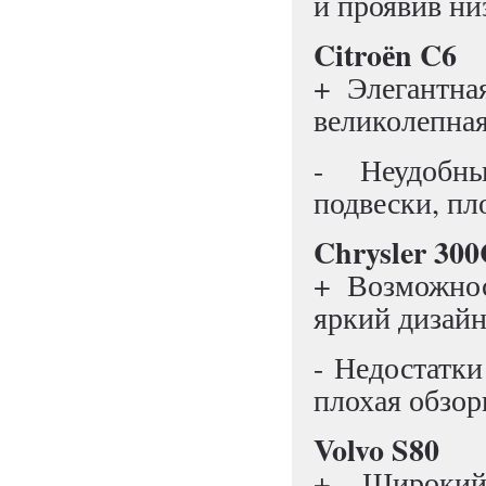
и проявив н
Citroёn C6
+ Элегантна
великолепная
- Неудобны
подвески, пл
Chrysler 30
+ Возможнос
яркий дизайн
- Недостатки
плохая обзор
Volvo S80
+ Широкий 