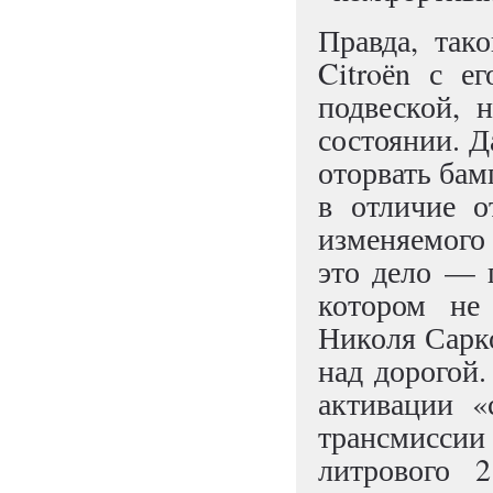
Правда, так
Citroёn с е
подвеской, н
состоянии. Д
оторвать бам
в отличие о
изменяемого 
это дело — 
котором не 
Николя Сарко
над дорогой.
активации «
трансмиссии
литрового 2