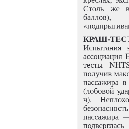
Столь же в
баллов),
«подпрыгиваю
КРАШ-ТЕСТ
Испытания э
ассоциация 
тесты NHTS
получив макс
пассажира в
(лобовой уда
ч). Непло
безопасность
пассажира —
подверглас