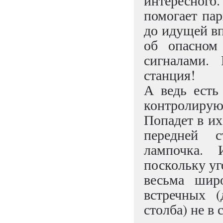
интересног
помогает пар
до идущей в
об опасном
сигналами. 
станция!
А ведь есть
контролиру
Попадет в их
передней с
лампочка. 
поскольку у
весьма шир
встречных (
столба) не в 