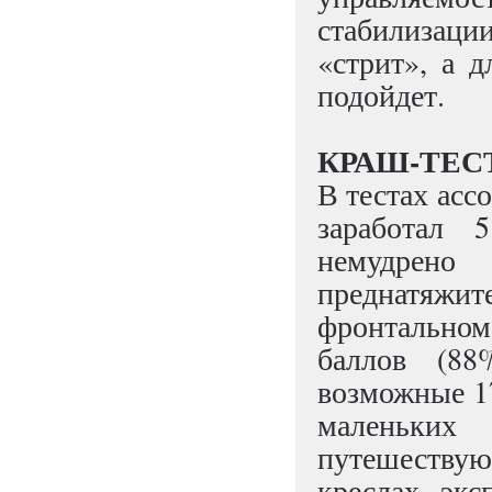
стабилизаци
«стрит», а д
подойдет.
КРАШ-ТЕСТ
В тестах асс
заработал 
немудрен
преднатяжит
фронтальном
баллов (8
возможные 1
маленьких 
путешеству
креслах, экс