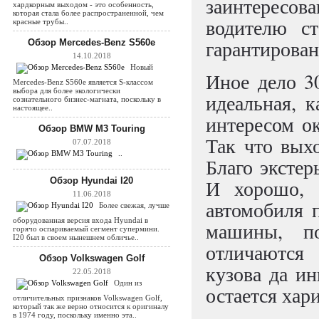
заинтересов
хардкорным выходом - это особенность,
которая стала более распространенной, чем
водителю с
красные трубы..
гарантирован
Обзор Mercedes-Benz S560e
14.10.2018
Новый
Иное дело 3
Mercedes-Benz S560e является S-классом
выбора для более экологически
идеальная, 
сознательного бизнес-магната, поскольку в
настоящее..
интересом о
Обзор BMW M3 Touring
Так что вых
07.07.2018
..
Благо экстер
Обзор Hyundai I20
И хорошо, 
11.06.2018
автомобиля 
Более свежая, лучше
оборудованная версия входа Hyundai в
машины, по
горячо оспариваемый сегмент супермини.
I20 был в своем нынешнем обличье..
отличаются
Обзор Volkswagen Golf
кузова да и
22.05.2018
Один из
остается ха
отличительных признаков Volkswagen Golf,
который так же верно относится к оригиналу
в 1974 году, поскольку именно эта..