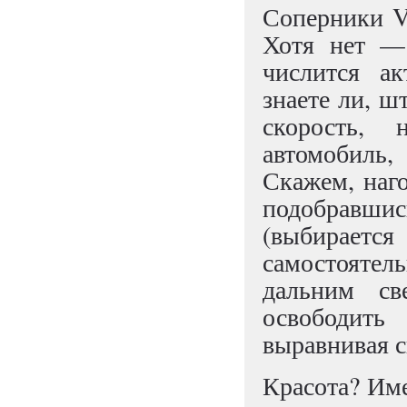
Соперники Vo
Хотя нет — 
числится ак
знаете ли, ш
скорость, 
автомобиль,
Скажем, наго
подобравш
(выбирается
самостоятел
дальним св
освободить
выравнивая с
Красота? Име