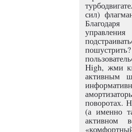
турбодвига
сил) флагма
Благодаря 
управления
подстраиват
пошустрит
пользовател
High, жми к
активным ш
информати
амортизат
поворотах. Н
(а именно т
активном 
«комфортный