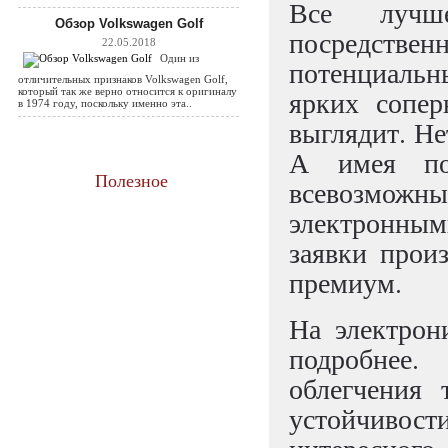
Все лучше
Обзор Volkswagen Golf
посредствен
22.05.2018
Один из
потенциальн
отличительных признаков Volkswagen Golf,
ярких сопер
который так же верно относится к оригиналу
в 1974 году, поскольку именно эта..
выглядит. Не
А имея по
Полезное
всевозмо
электронны
заявки прои
премиум.
На электрони
подробнее
облегчения 
устойчивост