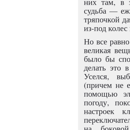
них там, в 
судьба — еж
тряпочкой да
из-под колес
Но все равн
великая вещ
было бы спо
делать это в
Уселся, вы
(причем не е
помощью эле
погоду, пок
настроек к
переключател
на боковой