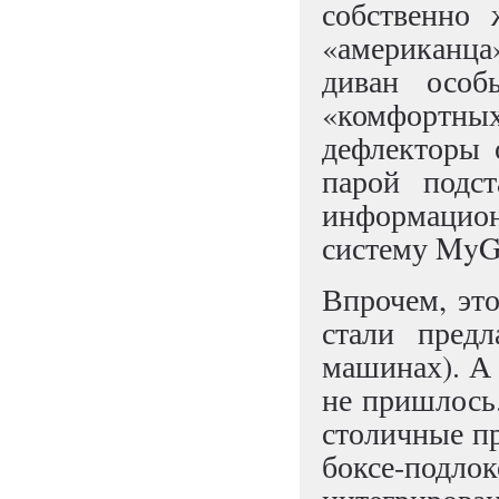
собственно 
«американц
диван особ
«комфортн
дефлекторы 
парой подс
информацион
систему MyG
Впрочем, это
стали предл
машинах). А 
не пришлось.
столичные пр
боксе-подло