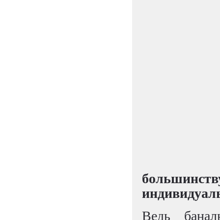
большинст
индивидуал
Ведь банал