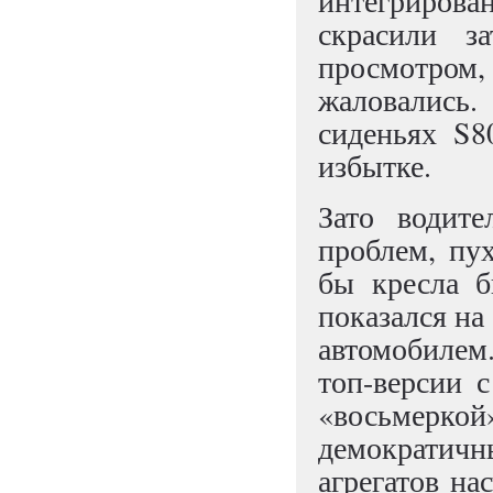
интегрирова
скрасили з
просмотром
жаловались.
сиденьях S8
избытке.
Зато водит
проблем, пу
бы кресла б
показался на
автомобилем
топ-версии с
«восьмеркой
демократич
агрегатов на