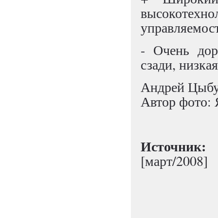
высокоте
управляемост
- Очень дор
сзади, низка
Андрей Цыбу
Автор фото:
Источни
[март/2008]