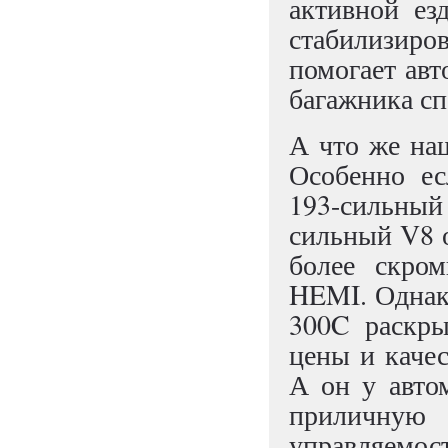
активной ез
стабилизир
помогает ав
багажника сп
А что же на
Особенно ес
193-сильный
сильный V8 о
более скром
HEMI. Однако
300C раскры
цены и качес
А он у авто
приличную 
управляе