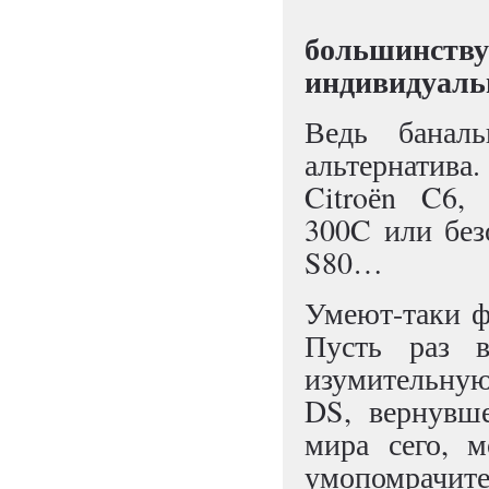
большинст
индивидуаль
Ведь банал
альтернатива
Citroёn C6, 
300C или без
S80…
Умеют-таки ф
Пусть раз 
изумительную
DS, вернувш
мира сего, 
умопомрачит