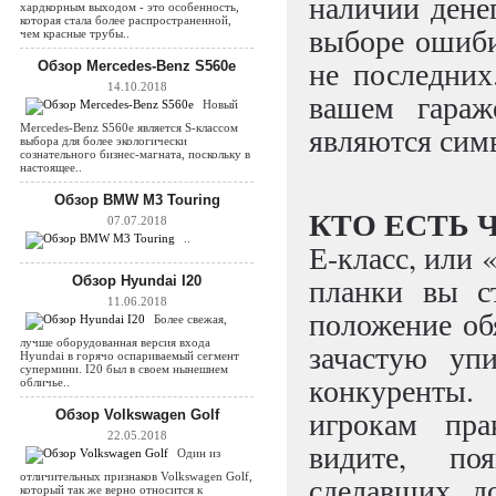
наличии дене
хардкорным выходом - это особенность,
которая стала более распространенной,
выборе ошибит
чем красные трубы..
не последних
Обзор Mercedes-Benz S560e
14.10.2018
вашем гараж
Новый
являются симв
Mercedes-Benz S560e является S-классом
выбора для более экологически
сознательного бизнес-магната, поскольку в
настоящее..
Обзор BMW M3 Touring
КТО ЕСТЬ 
07.07.2018
..
Е-класс, или 
планки вы с
Обзор Hyundai I20
11.06.2018
положение об
Более свежая,
лучше оборудованная версия входа
зачастую уп
Hyundai в горячо оспариваемый сегмент
супермини. I20 был в своем нынешнем
конкуренты
обличье..
игрокам пра
Обзор Volkswagen Golf
22.05.2018
видите, по
Один из
отличительных признаков Volkswagen Golf,
сделавших д
который так же верно относится к