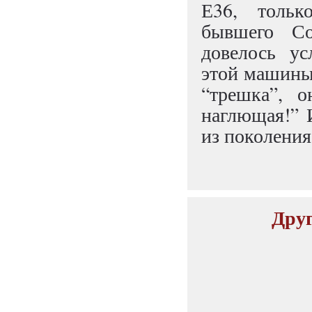
Е36, тольк
бывшего С
довелось ус
этой машины.
“трешка”, о
наглющая!” 
из поколения
Друг