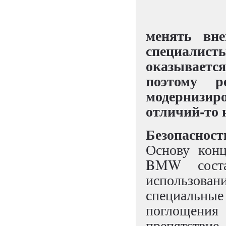
менять вне
специалис
оказываетс
поэтому р
модернизиро
отличий-то н
Безопасност
Основу конц
BMW состав
использова
специальн
поглощения 
препятстви