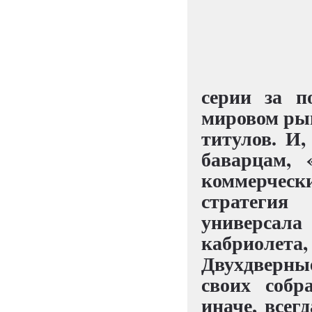
серии за п
мировом рын
титулов. И,
баварцам, 
коммерческ
стратегия
универсала
кабриолет
Двухдверны
своих собр
иначе, всег