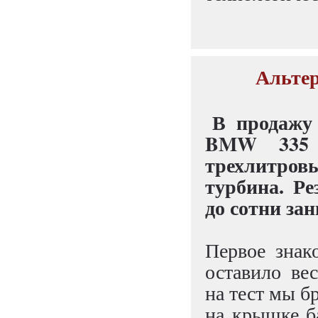
Альтер
В продажу
BMW 335 C
трехлитро
турбина. Ре
до сотни зан
Первое знак
оставило ве
на тест мы б
на крышке б