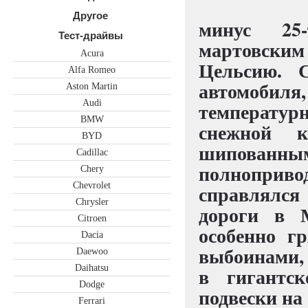
Другое
минус 25
Тест-драйвы
мартовским
Acura
Цельсию. 
Alfa Romeo
автомобил
Aston Martin
Audi
температурн
BMW
снежной 
BYD
шипованн
Cadillac
полноприво
Chery
Chevrolet
справлялс
Chrysler
дороги в М
Citroen
особенно г
Dacia
выбоинами, 
Daewoo
Daihatsu
в гигантс
Dodge
подвески на 
Ferrari