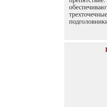
обеспечив
трехточечны
подголовники