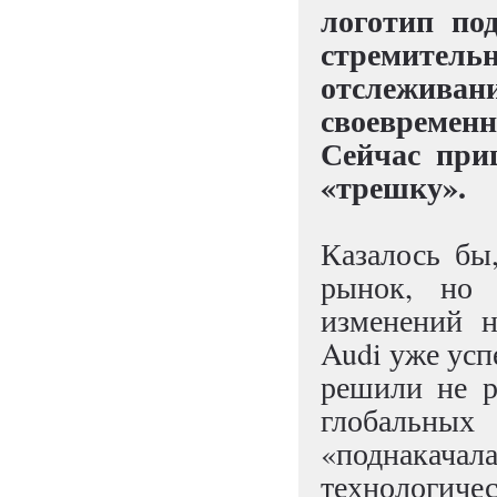
логотип по
стремитель
отслежив
своевремен
Сейчас при
«трешку».
Казалось бы
рынок, но 
изменений н
Audi уже усп
решили не р
глобальны
«поднакач
технологичес