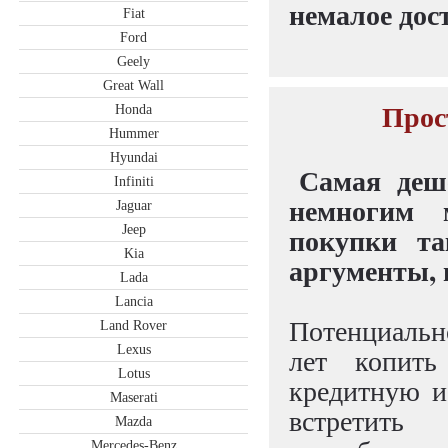
немалое дос
Fiat
Ford
Geely
Great Wall
Прос
Honda
Hummer
Hyundai
Самая деш
Infiniti
немногим 
Jaguar
покупки та
Jeep
Kia
аргументы, 
Lada
Lancia
Потенциальн
Land Rover
Lexus
лет копить
Lotus
кредитную и
Maserati
встретить
Mazda
Mercedes-Benz