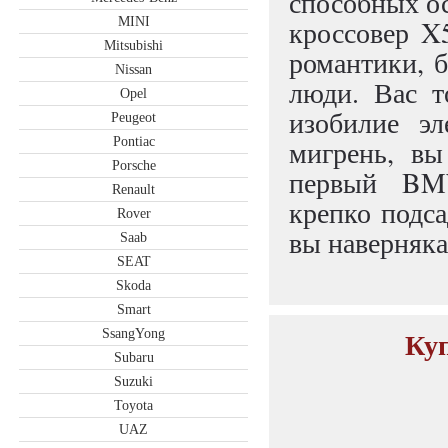
способных оси
MINI
кроссовер X
Mitsubishi
романтики, 
Nissan
люди. Вас т
Opel
изобилие эл
Peugeot
Pontiac
мигрень, вы
Porsche
первый BM
Renault
крепко подса
Rover
вы наверняка
Saab
SEAT
Skoda
Smart
Куп
SsangYong
Subaru
Suzuki
Toyota
UAZ