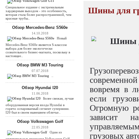
Шины для гр
Специальное издание с экстремальным
хардкорным выходом - это особенность,
которая стала более распространенной, чем
красные трубы..
Обзор Mercedes-Benz S560e
14.10.2018
Новый
Mercedes-Benz S560e является S-классом
выбора для более экологически
сознательного бизнес-магната, поскольку в
настоящее..
Обзор BMW M3 Touring
Грузопере
07.07.2018
..
современно
вовремя в л
Обзор Hyundai I20
11.06.2018
если грузов
Более свежая, лучше
Огромную ро
оборудованная версия входа Hyundai в
горячо оспариваемый сегмент супермини.
I20 был в своем нынешнем обличье..
зависит н
Обзор Volkswagen Golf
управляемы
22.05.2018
грузовых авт
Один из
отличительных признаков Volkswagen Golf,