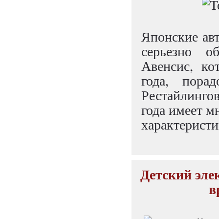
Японские ав
серьезно о
Авенсис, ко
года, порад
Рестайлинго
года имеет м
характеристи
Детский эле
в