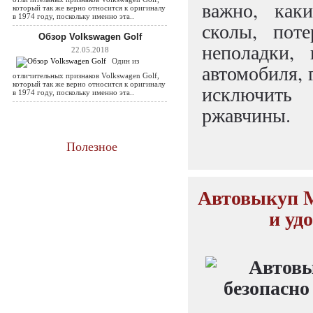
важно, как
который так же верно относится к оригиналу
в 1974 году, поскольку именно эта..
сколы, пот
Обзор Volkswagen Golf
неполадки,
22.05.2018
Один из
автомобиля, 
отличительных признаков Volkswagen Golf,
который так же верно относится к оригиналу
исключить
в 1974 году, поскольку именно эта..
ржавчины.
Полезное
Автовыкуп M
и уд