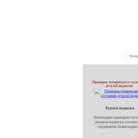
Наза
Проверка технического сост
деталей подвески
Рычаги подвески
Необходимо проверить сост
рычагов подвески, усилите
соединителя балки подвес