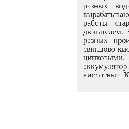
разных вид
вырабатываю
работы стар
двигателем.
разных прои
свинцово-ки
цинковым
аккумулято
кислотные. К