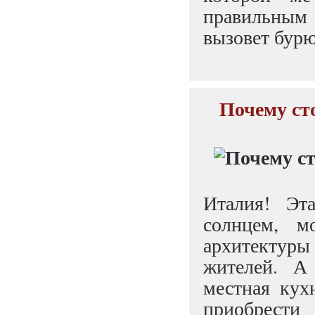
правильным 
вызовет бурю
Почему ст
Италия! Эт
солнцем, м
архитектур
жителей. А 
местная кух
приобрест