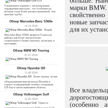
больше. Наи
марки BMW. 
Специальное издание с экстремальным
хардкорным выходом - это особенность,
которая стала более распространенной, чем
свойственно
красные трубы..
новые запчас
Обзор Mercedes-Benz S560e
14.10.2018
для их устан
Новый
Mercedes-Benz S560e является S-классом
выбора для более экологически
сознательного бизнес-магната, поскольку в
настоящее..
Обзор BMW M3 Touring
07.07.2018
..
Обзор Hyundai I20
11.06.2018
Более свежая, лучше
оборудованная версия входа Hyundai в
горячо оспариваемый сегмент супермини.
Все владельц
I20 был в своем нынешнем обличье..
Обзор Volkswagen Golf
дорогостоящи
22.05.2018
(особенно 
Один из
отличительных признаков Volkswagen Golf,