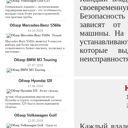
своевремен
Специальное издание с экстремальным
хардкорным выходом - это особенность,
Безопасност
которая стала более распространенной,
чем красные трубы..
зависят от
Обзор Mercedes-Benz S560e
машины. На 
14.10.2018
Новый
устанавливаю
Mercedes-Benz S560e является S-классом
выбора для более экологически
которые в
сознательного бизнес-магната, поскольку в
настоящее..
неисправност
Обзор BMW M3 Touring
07.07.2018
..
Обзор Hyundai I20
11.06.2018
Более свежая,
лучше оборудованная версия входа
Hyundai в горячо оспариваемый сегмент
супермини. I20 был в своем нынешнем
обличье..
Обзор Volkswagen Golf
22.05.2018
Каждый владе
Один из