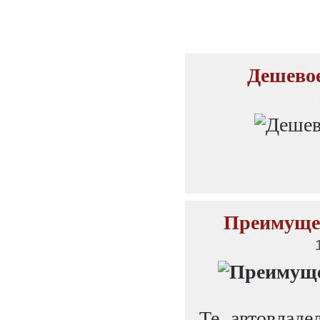
Дешевое
Преимущес
Те автовладе