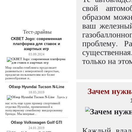
свой автомо
образом можн
ваш железный
Тест-драйвы
газобаллон
CKBET Jogo: современная
проблему. Р
платформа для ставок и
азартных игр
существенная
03.09.2024
только на это
Мир онлайн-гемблинга продолжает
развиваться с невероятной скоростью,
предлагая пользователям все более
разнообразные и..
Обзор Hyundai Tucson N-Line
Зачем нужн
18.05.2019
Здесь у
нас есть еще один пример спортивной
отделки Hyundai, примененной к
популярному семейному внедорожнику
бренда. Мы впервые..
Обзор Volkswagen Golf GTI
Каждый влад
24.01.2019