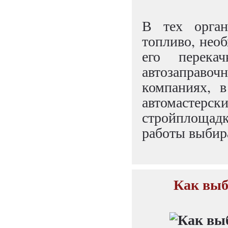
В тех орган
топливо, нео
его перек
автозаправ
компаниях, в
автомасте
стройплощад
работы выбир
Как выб