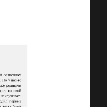
ов солнечном
. Но у нас-то
ерке родными
ч от топовой
накручивать
рдил первые
 теста будет