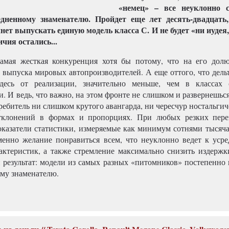
«немец» – все неуклонно 
едненному знаменателю. Пройдет еще лет десять-двадцать
нет выпускать единую модель класса С. И не будет «ни иудея,
чия остались...
амая жесткая конкуренция хотя бы потому, что на его дол
 выпуска мировых автопроизводителей. А еще оттого, что дельт
здесь от реализации, значительно меньше, чем в классах
. И ведь, что важно, на этом фронте не слишком и развернешьс
ебитель ни слишком крутого авангарда, ни чересчур ностальгич
тклонений в формах и пропорциях. При любых резких пере
оказатели статистики, измеряемые как минимум сотнями тысяч
менно желание понравиться всем, что неуклонно ведет к уср
рактеристик, а также стремление максимально снизить издержк
 результат: модели из самых разных «питомников» постепенно 
му знаменателю.