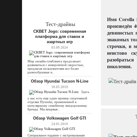
Имя Corolla
Тест-драйвы
произведён 4
CKBET Jogo: современная
девяностых 
платформа для ставок и
знакомых тож
азартных игр
строчки, в 
03.09.2024
неистово с
разобраться
Мир онлайн-гемблинга продолжает
поколения.
развиваться с невероятной скоростью,
предлагая пользователям все более
разнообразные и..
Обзор Hyundai Tucson N-Line
18.05.2019
Здесь
у нас есть еще один пример спортивной
отделки Hyundai, примененной к
популярному семейному внедорожнику
бренда. Мы впервые..
Обзор Volkswagen Golf GTI
24.01.2019
Специальное издание с экстремальным