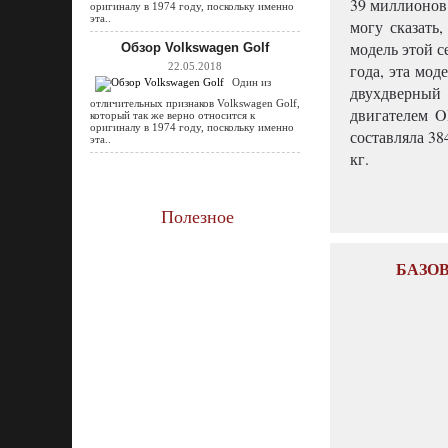
39 миллионов 
оригиналу в 1974 году, поскольку именно
эта..
могу сказать
модель этой с
Обзор Volkswagen Golf
22.05.2018
года, эта мод
Один из
двухдверный 
отличительных признаков Volkswagen Golf,
двигателем O
который так же верно относится к
оригиналу в 1974 году, поскольку именно
составляла 38
эта..
кг.
Полезное
БАЗОВЫ