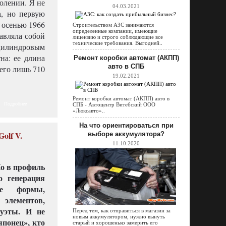
колении. Я не
04.03.2021
a, но первую
е осенью 1966
Строительством АЗС занимаются
определенные компании, имеющие
тавляла собой
лицензию и строго соблюдающие все
технические требования. Выгодней..
цилиндровым
на: ее длина
Ремонт коробки автомат (АКПП)
авто в СПБ
сего лишь 710
19.02.2021
Ремонт коробки автомат (АКПП) авто в
Подробнее
СПБ - Автоцентр Витебский ООО
«Люксавто»..
На что ориентироваться при
olf V.
выборе аккумулятора?
11.10.2020
Но в профиль
о генерация
ые формы,
элементов,
уэты. И не
Перед тем, как отправиться в магазин за
новым аккумулятором, нужно вынуть
японец», кто
старый и хорошенько замерить его