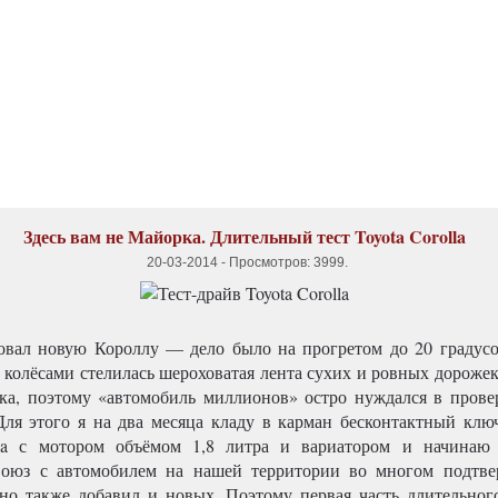
Здесь вам не Майорка. Длительный тест Toyota Corolla
20-03-2014
-
Просмотров: 3999
.
овал новую Короллу — дело было на прогретом до 20 градус
д колёсами стелилась шероховатая лента сухих и ровных дорожек
ка, поэтому «автомобиль миллионов» остро нуждался в пров
Для этого я на два месяца кладу в карман бесконтактный клю
lla с мотором объёмом 1,8 литра и вариатором и начинаю 
Союз с автомобилем на нашей территории во многом подтве
 но также добавил и новых. Поэтому первая часть длительного