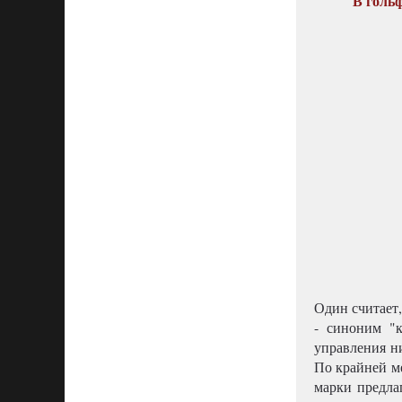
В гольф
Один считает,
- синоним "к
управления ни
По крайней м
марки предла