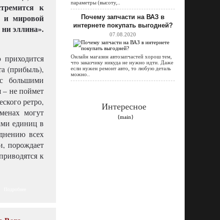
параметры (высоту,..
стремится к
, и мировой
Почему запчасти на ВАЗ в
интернете покупать выгодней?
 ни эллина».
07.08.2020
ю приходится
Онлайн магазин автозапчастей хорош тем,
что заказчику никуда не нужно идти. Даже
а (прибыль),
если нужен ремонт авто, то любую деталь
можно..
 с большими
я – не поймет
еского ретро,
Интересное
менах могут
{main}
ами единиц в
еднению всех
и, порождает
приводятся к
Подробнее