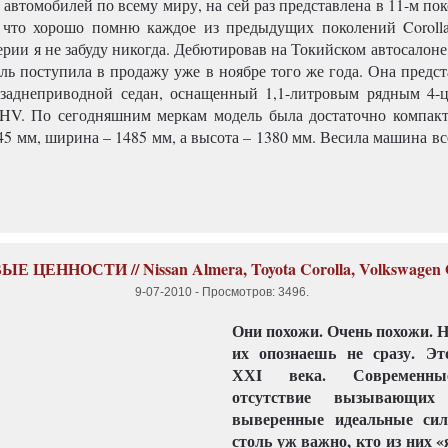
автомобилей по всему миру, на сей раз представлена в 11-м по
, что хорошо помню каждое из предыдущих поколений Coroll
ерии я не забуду никогда. Дебютировав на Токийском автосалон
ель поступила в продажу уже в ноябре того же года. Она предс
заднеприводной седан, оснащенный 1,1-литровым рядным 4-
HV. По сегодняшним меркам модель была достаточно компакт
45 мм, ширина – 1485 мм, а высота – 1380 мм. Весила машина в
Е ЦЕННОСТИ // Nissan Almera, Toyota Corolla, Volkswagen G
9-07-2010
-
Просмотров: 3496
.
Они похожи. Очень похожи. 
их опознаешь не сразу. Эт
ХХI века. Современн
отсутствие вызывающих 
выверенные идеальные сил
столь уж важно, кто из них «