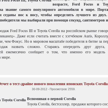
возрасте, Ford Focus и Toy
на звание самого популярного автомобиля в мире. Порта
и седаны нос к носу, чтобы определить лучшего из двух.
победителя мы выбирали при помощи секунд, сантиметров и
одаж Ford Focus III и Toyota Corolla на российском рынке говор
риканец». Даже если считать вместе с хэтчбеком Auris, Королл
ше, чем Фокус. Но в мировом масштабе победителя в битве за п
одаж назвать сложно. Стараясь опередить друг друга
лей ежемесячно сообщает о том, что именно его модель 
 мире.
тчет о тест-драйве нового поколения японских Toyota Corolla
30-09-2012
-
Просмотров: 2559
.
Вспоминая о первой Corolla
Toyota Corolla, бестселлер, продажи которого со