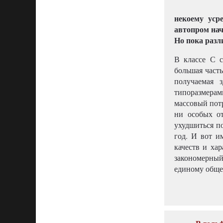
некоему уср
автопром нач
Но пока разли
В классе С с
большая часть
получаемая 
типоразмерами
массовый потр
ни особых о
ухудшиться п
год. И вот и
качеств и ха
закономерный
единому обще