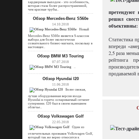
хардкорным выходом - это особенность,
которая стала более распространенной,
чем красные трубы..
претендуют 
решил свест
Обзор Mercedes-Benz S560e
объективны: 
14.10.2018
Новый
Mercedes-Benz S560e является S-классом
Статистика пр
выбора для более экологически
сознательного бизнес-магната, поскольку в
впереди «аме
настоящее..
2,5 раза мень
Обзор BMW M3 Touring
рейтинга пр
07.07.2018
производите
..
продаваемой в
Обзор Hyundai I20
11.06.2018
Более свежая,
лучше оборудованная версия входа
Hyundai в горячо оспариваемый сегмент
супермини. I20 был в своем нынешнем
О
обличье..
Обзор Volkswagen Golf
22.05.2018
Один из
отличительных признаков Volkswagen Golf,
который так же верно относится к