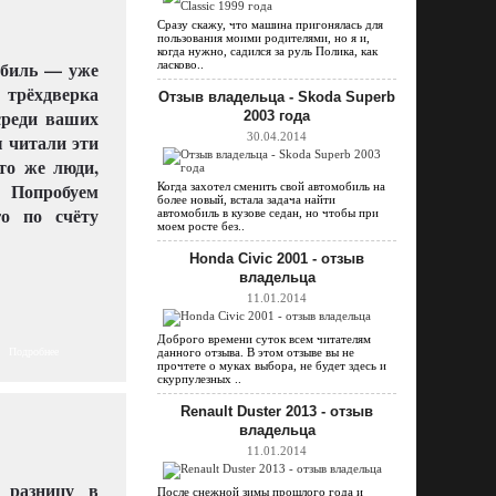
Сразу скажу, что машина пригонялась для
пользования моими родителями, но я и,
когда нужно, садился за руль Полика, как
обиль — уже
ласково..
 трёхдверка
Отзыв владельца - Skoda Superb
среди ваших
2003 года
ы читали эти
30.04.2014
то же люди,
 Попробуем
Когда захотел сменить свой автомобиль на
более новый, встала задача найти
го по счёту
автомобиль в кузове седан, но чтобы при
моем росте без..
Honda Civic 2001 - отзыв
владельца
11.01.2014
Доброго времени суток всем читателям
Подробнее
данного отзыва. В этом отзыве вы не
прочтете о муках выбора, не будет здесь и
скурпулезных ..
Renault Duster 2013 - отзыв
владельца
11.01.2014
 разницу в
После снежной зимы прошлого года и