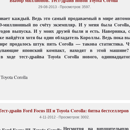
Выбор миллионов. Тест-драйв новой Toyota Corolla
29-08-2013
-
Просмотров: 3597
.
 знает каждый. Ведь это самый продаваемый в мире автом
0-миллионный по счёту экземпляр. И у меня была Corolla,
годов выпуска. И у моих друзей были и есть. Наверняка, 
е найдётся хотя бы один обладатель Короллы. Ведь пока в
мире продалось штук пять Corolla — такова статистика. Ч
купающие японский компакт, находят в этой машине?
 в ходе тест-драйва Toyota Corolla нового, одиннадцато
Тест-драйв Ford Focus III и Toyota Corolla: битва бестселлеров
4-11-2012
-
Просмотров: 3002
.
Несмотря на внушительную