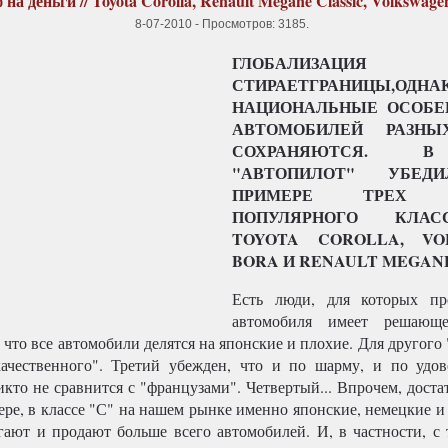
 на деньги // Toyota Corolla, Renault Megane Classic, Volkswage
8-07-2010
-
Просмотров: 3185
.
ГЛОБАЛИЗАЦИЯ
СТИРАЕТГРАНИЦЫ,ОДНА
НАЦИОНАЛЬНЫЕ ОСОБЕ
АВТОМОБИЛЕЙ РАЗН
СОХРАНЯЮТСЯ. 
"АВТОПИЛОТ" УБЕД
ПРИМЕРЕ ТРЕХ С
ПОПУЛЯРНОГО КЛАС
TOYOTA COROLLA, VO
BORA И RENAULT MEGANE
Есть люди, для которых пр
автомобиля имеет решающе
 что все автомобили делятся на японские и плохие. Для другого
ачественного". Третий убежден, что и по шарму, и по удо
кто не сравнится с "французами". Четвертый... Впрочем, доста
ере, в классе "С" на нашем рынке именно японские, немецкие и
гают и продают больше всего автомобилей. И, в частности, с