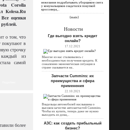
нежелания подрабатывать уборщиком снега
ota Corolla
у комунальщиков озадачился покупкой
кроссовера,..
л Kolesa.Ru
 Все оценки
{main}
 рублей.
Новости
ит о том, что
Где выгодно взять кредит
онлайн?
у покупают в
17.12.2021
ервую строчку
, каждый из
Многие из нас сталкивались с
необходимостью получения кредита. К
стала самой
сожалению экономическая ситуация в
стране сказывается на..
Запчасти Cummins: их
преимущества и сфера
Подробнее
применения
22.10.2021
Владельцы автомобилей наслышаны о
высоком качестве автозапчастей Cummins.
Чтобы их купить, теперь даже не нужно
выходить из дома,..
АЗС: как создать прибыльный
ставили более
бизнес?