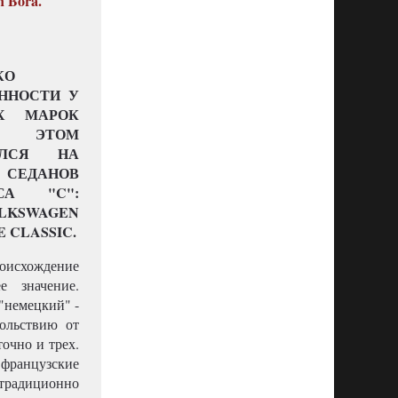
n Bora.
КО
ННОСТИ У
ЫХ МАРОК
В ЭТОМ
ИЛСЯ НА
ЕДАНОВ
СА "C":
LKSWAGEN
 CLASSIC.
оисхождение
е значение.
 "немецкий" -
вольствию от
точно и трех.
 французские
 традиционно