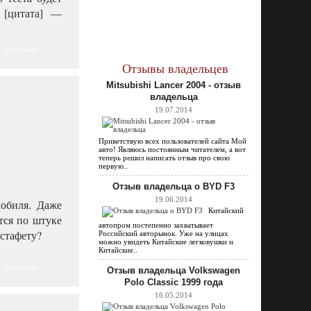
 [цитата] —
Подробнее
Отзывы владельцев
Mitsubishi Lancer 2004 - отзыв
владельца
19.07.2014
Приветствую всех пользователей сайта Мой
авто! Являюсь постоянным читателем, а вот
теперь решил написать отзыв про свою
первую..
Отзыв владельца о BYD F3
19.06.2014
мобиля. Даже
Китайский
тся по штуке
автопром постепенно захватывает
эстафету?
Российский авторынок. Уже на улицах
можно увидеть Китайские легковушки и
Китайские..
Подробнее
Отзыв владельца Volkswagen
Polo Classic 1999 года
16.05.2014