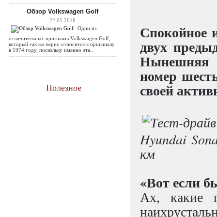
Обзор Volkswagen Golf
22.05.2018
Спокойное и
Один из
отличительных признаков Volkswagen Golf,
двух предыд
который так же верно относится к оригиналу
в 1974 году, поскольку именно эта..
Нынешняя 
номер шесть
своей актив
Полезное
Hyundai Sona
км
«Вот если 
Ах, какие г
наихрустал