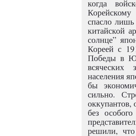
когда войс
Корейскому 
спасло лишь 
китайской а
солнце” япо
Кореей с 19
Победы в Юж
всяческих 
населения яп
бы экономи
сильно. Ст
оккупантов, 
без особого
представит
решили, что