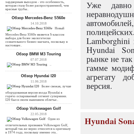
Уже давно
хардкорным выходом - это особенность,
которая стала более распространенной, чем
красные трубы..
неравнодуш
Обзор Mercedes-Benz S560e
автомобиле
14.10.2018
Новый
полицейских.
Mercedes-Benz S560e является S-классом
Lamborghini
выбора для более экологически
сознательного бизнес-магната, поскольку в
настоящее..
Hyundai Son
Обзор BMW M3 Touring
рынке не так 
07.07.2018
гамме модиф
..
агрегату до
Обзор Hyundai I20
11.06.2018
версия.
Более свежая, лучше
оборудованная версия входа Hyundai в
горячо оспариваемый сегмент супермини.
I20 был в своем нынешнем обличье..
Обзор Volkswagen Golf
22.05.2018
Hyundai Son
Один из
отличительных признаков Volkswagen Golf,
который так же верно относится к оригиналу
в 1974 году, поскольку именно эта..