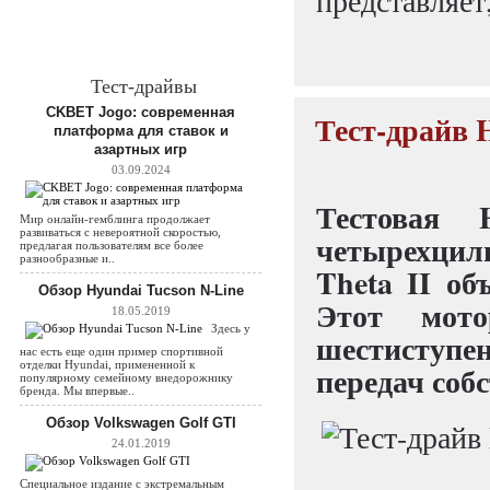
представляет
Тест-драйвы
CKBET Jogo: современная
Тест-драйв 
платформа для ставок и
азартных игр
03.09.2024
Тестовая 
Мир онлайн-гемблинга продолжает
развиваться с невероятной скоростью,
четырехци
предлагая пользователям все более
разнообразные и..
Theta II об
Обзор Hyundai Tucson N-Line
Этот мот
18.05.2019
Здесь у
шестиступе
нас есть еще один пример спортивной
отделки Hyundai, примененной к
передач соб
популярному семейному внедорожнику
бренда. Мы впервые..
Обзор Volkswagen Golf GTI
24.01.2019
Специальное издание с экстремальным