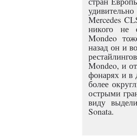
стран Европ
удивительно
Mercedes CLS
никого не 
Mondeo тоже
назад он и в
рестайлинго
Mondeo, и от
фонарях и в 
более округл
острыми гран
виду выдели
Sonata.