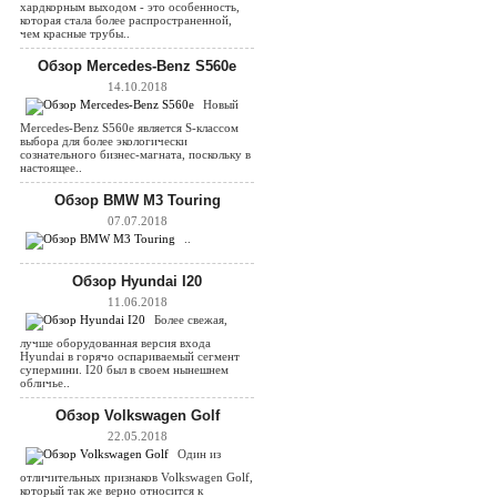
хардкорным выходом - это особенность,
которая стала более распространенной,
чем красные трубы..
Обзор Mercedes-Benz S560e
14.10.2018
Новый
Mercedes-Benz S560e является S-классом
выбора для более экологически
сознательного бизнес-магната, поскольку в
настоящее..
Обзор BMW M3 Touring
07.07.2018
..
Обзор Hyundai I20
11.06.2018
Более свежая,
лучше оборудованная версия входа
Hyundai в горячо оспариваемый сегмент
супермини. I20 был в своем нынешнем
обличье..
Обзор Volkswagen Golf
22.05.2018
Один из
отличительных признаков Volkswagen Golf,
который так же верно относится к