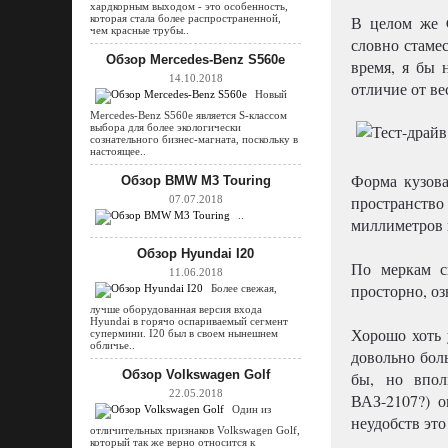
хардкорным выходом - это особенность,
которая стала более распространенной,
В целом же C
чем красные трубы..
словно стаме
Обзор Mercedes-Benz S560e
время, я бы 
14.10.2018
отличие от ве
Новый
Mercedes-Benz S560e является S-классом
выбора для более экологически
сознательного бизнес-магната, поскольку в
настоящее..
Форма кузова
Обзор BMW M3 Touring
пространств
07.07.2018
..
миллиметров 
Обзор Hyundai I20
По меркам св
11.06.2018
просторно, оз
Более свежая,
лучше оборудованная версия входа
Hyundai в горячо оспариваемый сегмент
Хорошо хоть 
супермини. I20 был в своем нынешнем
обличье..
довольно боль
Обзор Volkswagen Golf
бы, но впол
22.05.2018
ВАЗ-2107?) о
Один из
неудобств это
отличительных признаков Volkswagen Golf,
который так же верно относится к