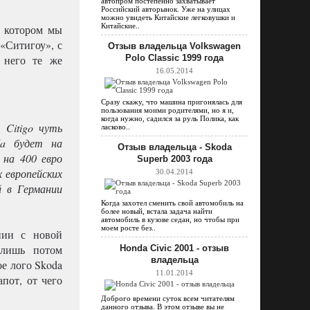
автопром постепенно захватывает
Российский авторынок. Уже на улицах
можно увидеть Китайские легковушки и
Китайские..
а котором мы
 «Ситигоу», с
Отзыв владельца Volkswagen
 него те же
Polo Classic 1999 года
16.05.2014
Сразу скажу, что машина пригонялась для
пользования моими родителями, но я и,
когда нужно, садился за руль Полика, как
 Citigo чуть
ласково..
da будет на
Отзыв владельца - Skoda
 на 400 евро
Superb 2003 года
х европейских
30.04.2014
й в Германии
Когда захотел сменить свой автомобиль на
более новый, встала задача найти
автомобиль в кузове седан, но чтобы при
моем росте без..
нии с новой
 лишь потом
Honda Civic 2001 - отзыв
владельца
е лого Skoda
11.01.2014
пот, от чего
Доброго времени суток всем читателям
данного отзыва. В этом отзыве вы не