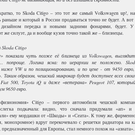
кратко, то Skoda Citigo – это тот же самый Volkswagen up!, н
 раньше и который в России продаваться точно не будет. А вот
 дизайном передка и новыми задними фонарями, будет. У
т же силуэт, да и вообще кузов точно такой же – близнецы.
 показали чуть позже её близнеца из Volkswagen, выглядит
 попроще. Логика ясна: по иерархии не положено. Sko
 ниже VW и по позиционированию, и по цене - от 9450 евро,
». Таким образом, чешский микрокар будет доступнее всех свои
 Fiat 500, Toyota iQ и даже «ветерана» Peugeot 107, которы
м 9650 евро.
«физиономия» Citigo – первого автомобиля чешской компа
слегка подкачала: видно, что сначала придумали «ап» и
ли» ему мордашки от «Шкоды» и «Сеата». К тому же, фирменно
и, монохромное) вдруг перекочевало с решетки радиатора на ка
 предназначенный для Европы, стал немного похож на «азиата».