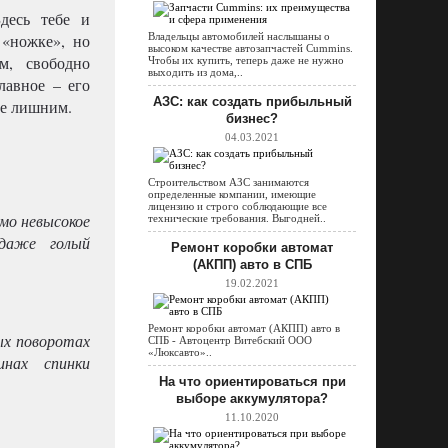
десь тебе и
 «ножке», но
Владельцы автомобилей наслышаны о
высоком качестве автозапчастей Cummins.
м, свободно
Чтобы их купить, теперь даже не нужно
выходить из дома,..
лавное – его
АЗС: как создать прибыльный
не лишним.
бизнес?
04.03.2021
Строительством АЗС занимаются
определенные компании, имеющие
лицензию и строго соблюдающие все
емо невысокое
технические требования. Выгодней..
 даже голый
Ремонт коробки автомат
(АКПП) авто в СПБ
19.02.2021
Ремонт коробки автомат (АКПП) авто в
ых поворотах
СПБ - Автоцентр Витебский ООО
«Люксавто»..
инах спинки
На что ориентироваться при
выборе аккумулятора?
11.10.2020