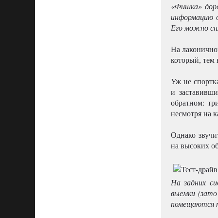
«Фишка» доро
информацию о
Его можно сня
На лаконично
который, тем 
Уж не спортк
и заставивши
обратном: тр
несмотря на 
Однако звучи
на высоких об
На задних си
выемки (зато 
помещаются п