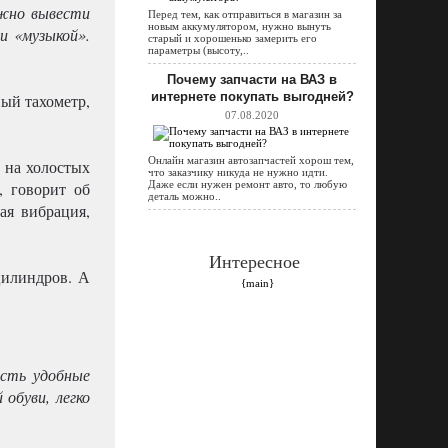
ожно вывести
Перед тем, как отправиться в магазин за
новым аккумулятором, нужно вынуть
и «музыкой».
старый и хорошенько замерить его
параметры (высоту,..
Почему запчасти на ВАЗ в
интернете покупать выгодней?
ый тахометр,
07.08.2020
Онлайн магазин автозапчастей хорош тем,
 на холостых
что заказчику никуда не нужно идти.
, говорит об
Даже если нужен ремонт авто, то любую
деталь можно..
ая вибрация,
Интересное
цилиндров. А
{main}
есть удобные
 обуви, легко