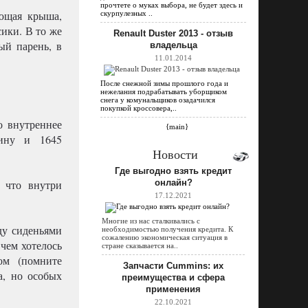
прочтете о муках выбора, не будет здесь и
ающая крыша,
скурпулезных ..
сики. В то же
Renault Duster 2013 - отзыв
ый парень, в
владельца
11.01.2014
После снежной зимы прошлого года и
нежелания подрабатывать уборщиком
снега у комунальщиков озадачился
покупкой кроссовера,..
о внутреннее
{main}
лину и 1645
Новости
Где выгодно взять кредит
, что внутри
онлайн?
17.12.2021
Многие из нас сталкивались с
ду сиденьями
необходимостью получения кредита. К
сожалению экономическая ситуация в
 чем хотелось
стране сказывается на..
ом (помните
Запчасти Cummins: их
а, но особых
преимущества и сфера
.
применения
22.10.2021