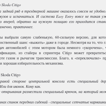
 задний ряд в трехдверной машине оказалось совсем не удобно:
 кузов и испачкаться. И система Easy Entry вовсе не такая у
ло вперед, обратно на нужную позицию его приходится став
онечно, практичнее.
мы выбрали самую слабенькую, 60-сильную версию, для кот
нственный шанс «выжить» даже в городе. Несмотря на то, что г
дач автомобилей с этим мотором была немного «укорочена», 
фикации, из стайера в спринтера Citigo может превратить
оте газом и рычагом трансмиссии. Благо, к «переключалке» пр
 и хорошая избирательность механизма.
й стороне центральной консоли есть специальный дер
ли для иконок. Кому как.
открывания разместили специальный крючок, на который мо
ах спинок передних сидений - специальные сетчатые кармашк