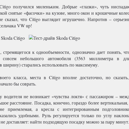
itigo получился миленьким. Добрые «глазки», чуть ниспад
ской снятые «фасочки» на кузове, много окон и крошечные коле
не сказал, что Citigo выглядит игрушечно. Напротив – серьезн
сельчака VW up!
, стремящегося к однообъемности, однозначно дает понять, чт
о совсем небольшого автомобиля (3563 миллиметра в д
в ширину) старались использовать по максимуму.
оего класса, места в Citigo вполне достаточно, но сказать
начало бы соврать.
у водителя не возникает «чувства локтя» с пассажиром – меж
шое расстояние. Посадка, конечно, гораздо более вертикальная,
не приемлемая, а кресла с интегрированным подголовник
казались удобными. Руль регулируется только по углу наклон
 не доставляет: найти подходящую посадку можно за пару минут