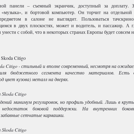
ной панели – съемный экранчик, доступный за доплату. З
 «музыка», и бортовой компьютер. Он торчит на отдельной
редметом в салоне не выглядит. Пользоваться тачскрино
имся в двух плоскостях, может и водитель, и пассажир. А г
 унести с собой, что в некоторых странах Европы будет совсем 
da Citigo - стильный и вполне современный, несмотря на ожида
биля бюджетного сегмента качество материалов. Есть
д цвет кузова) металл на дверях.
идений минимум регулировок, но профиль удобный. Лишь в крут
я недостаток боковой поддержки. На внутренних боков
 забавные сетчатые кармашки.