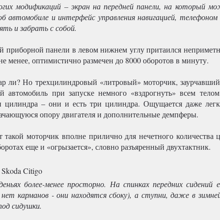
гих модификаций – экран на передней панели, на который м
б автомобиле и интерфейс управления навигацией, телефоном 
ть и забрать с собой.
й приборной панели в левом нижнем углу притаился неприметн
не менее, оптимистично размечен до 8000 оборотов в минуту.
ар ли? Но трехцилиндровый «литровый» моторчик, заурчавший
й автомобиль при запуске немного «вздрогнуть» всем телом
и цилиндра – они и есть три цилиндра. Ощущается даже легк
качающуюся опору двигателя и дополнительные демпферы.
т такой моторчик вполне прилично для нечетного количества 
оротах еще и «огрызается», словно разъяренный двухтактник.
деньях более-менее просторно. На спинках передних сидений 
нет карманов - они находятся сбоку), а ступни, даже в зимней
од сидушки.