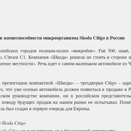
в жизнеспособности микроорганизма Skoda Citigo в России
опейских городов полным-полно «микробов»: Fiat 500, smart, 
go, Citroen C1. Компания «Шкода» решила не стоять в стороне 
жение местности». Речь идет о самом маленьком автомобиле из 
 презентации компактной «Шкоды» – трехдверки Citigo – цари
то, что уже осенью автомобиль должен появиться в продаже в Р
ском руководстве компании, ни в российском представитель
 поводу будущих продаж на нашем рынке не испытывал. Поня
ль был создан в первую очередь для Европы.
da Citigo не вызывающая, но и без излишней скромности.