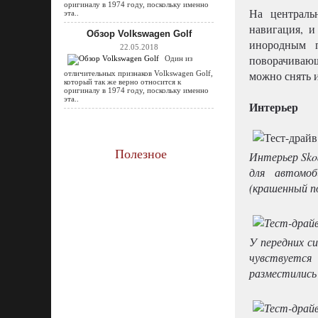
оригиналу в 1974 году, поскольку именно
На централь
эта..
навигация, и
Обзор Volkswagen Golf
инородным п
22.05.2018
поворачивающ
Один из
можно снять и
отличительных признаков Volkswagen Golf,
который так же верно относится к
оригиналу в 1974 году, поскольку именно
эта..
Интерьер
Полезное
Интерьер Sko
для автомо
(крашенный по
У передних с
чувствуетс
разместились