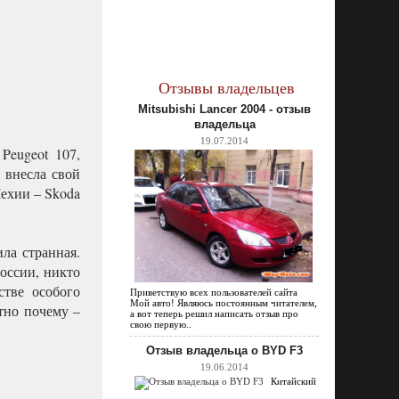
Отзывы владельцев
Mitsubishi Lancer 2004 - отзыв
владельца
19.07.2014
Peugeot 107,
и внесла свой
Чехии – Skoda
ла странная.
оссии, никто
стве особого
Приветствую всех пользователей сайта
Мой авто! Являюсь постоянным читателем,
тно почему –
а вот теперь решил написать отзыв про
свою первую..
Отзыв владельца о BYD F3
19.06.2014
Китайский