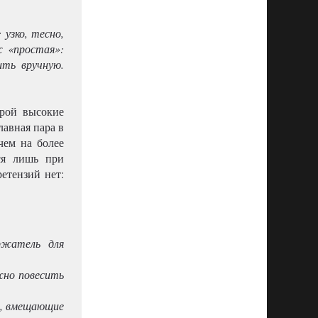
 узко, тесно,
ж «простая»:
ить вручную.
орой высокие
лавная пара в
чем на более
ся лишь при
етензий нет:
жатель для
жно повесить
и, вмещающие