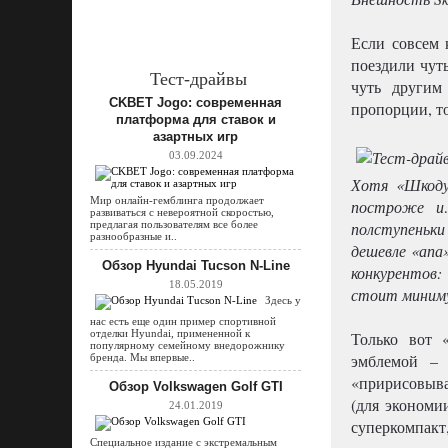
Если совсем 
поездили чуть
Тест-драйвы
чуть другим
CKBET Jogo: современная
пропорции, то
платформа для ставок и
азартных игр
03.09.2024
Хотя «Шкоду»
Мир онлайн-гемблинга продолжает
построже и…
развиваться с невероятной скоростью,
предлагая пользователям все более
полступеньки
разнообразные и..
дешевле «апа
Обзор Hyundai Tucson N-Line
конкурентов:
18.05.2019
стоит миниму
Здесь у
нас есть еще один пример спортивной
отделки Hyundai, примененной к
Только вот 
популярному семейному внедорожнику
эмблемой – 
бренда. Мы впервые..
«пририсовыва
Обзор Volkswagen Golf GTI
(для экономи
24.01.2019
суперкомпакт,
Специальное издание с экстремальным