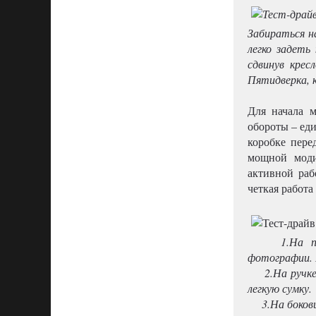
Забираться на
легко задеть
сдвинув крес
Пятидверка, к
Для начала 
обороты – еди
коробке пере
мощной моди
активной раб
четкая работа
1.На право
фотографии. И
2.На ручке 
легкую сумку.
3.На боковин