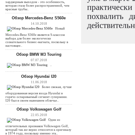
хардкорным выходом - это особенность,
практическ
которая стала более распространенной, чем
красные трубы..
похвалить д
Обзор Mercedes-Benz S560e
действительно
14.10.2018
Новый
Mercedes-Benz S560e является S-классом
выбора для более экологически
сознательного бизнес-магната, поскольку в
настоящее..
Обзор BMW M3 Touring
07.07.2018
..
Обзор Hyundai I20
11.06.2018
Более свежая, лучше
оборудованная версия входа Hyundai в
горячо оспариваемый сегмент супермини.
I20 был в своем нынешнем обличье..
Обзор Volkswagen Golf
22.05.2018
Один из
отличительных признаков Volkswagen Golf,
который так же верно относится к оригиналу
в 1974 году, поскольку именно эта..