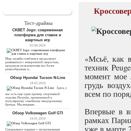
Кроссовер
Тест-драйвы
CKBET Jogo: современная
платформа для ставок и
азартных игр
03.09.2024
«Мсьё, как 
Мир онлайн-гемблинга продолжает
развиваться с невероятной скоростью,
техник Peuge
предлагая пользователям все более
разнообразные и..
момент мое 
Обзор Hyundai Tucson N-Line
грудь воздух
18.05.2019
Здесь у
всем по поря
нас есть еще один пример спортивной
отделки Hyundai, примененной к
популярному семейному внедорожнику
бренда. Мы впервые..
Впервые в в
Обзор Volkswagen Golf GTI
рамках Париж
24.01.2019
уже в марте 
Специальное издание с экстремальным