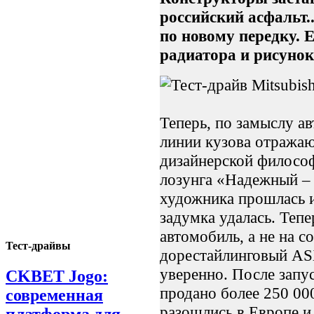
российский асфальт.
по новому передку. 
радиатора и рисуно
Теперь, по замыслу а
линии кузова отражаю
дизайнерской философ
лозунга «Надежный –
художника прошлась и
задумка удалась. Тепе
автомобиль, а не на с
Тест-драйвы
дорестайлинговый ASX
уверенно. После запу
CKBET Jogo:
продано более 250 00
современная
разошлись в Европе и