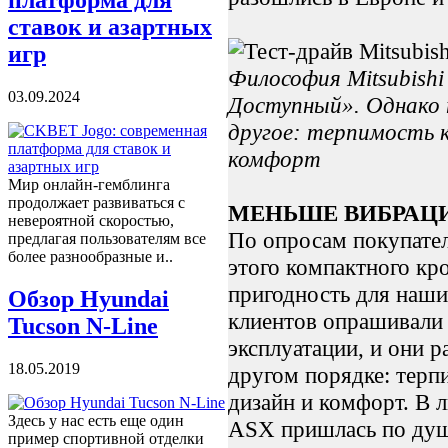
платформа для
ставок и азартных
игр
Философия Mitsubish
03.09.2024
Доступный». Однако 
другое: терпимость к
комфорт
Мир онлайн-гемблинга
продолжает развиваться с
МЕНЬШЕ ВИБРАЦ
невероятной скоростью,
По опросам покупател
предлагая пользователям все
более разнообразные и..
этого компактного кро
пригодность для наши
Обзор Hyundai
клиентов опрашивали 
Tucson N-Line
эксплуатации, и они 
18.05.2019
другом порядке: терп
дизайн и комфорт. В 
Здесь у нас есть еще один
ASX пришлась по душ
пример спортивной отделки