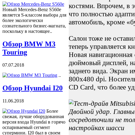
костями. Впрочем, в 
Новый Mercedes-Benz S560e
что полностью адапти
является S-классом выбора для
более экологически
автомобиль, кроме «б
сознательного бизнес-магната,
поскольку в настоящее..
Салон тоже не остави
Обзор BMW M3
теперь управляется к
Touring
Новая навигационная
дюймовый дисплей, на
07.07.2018
заднего вида. Экран 
..
800х480 dpi. Носите
CD Card, что более у
Обзор Hyundai I20
11.06.2018
Двойной удар. Главн
Более
свежая, лучше оборудованная
сосредоточили не тол
версия входа Hyundai в горячо
настройках шасси
оспариваемый сегмент
супермини. I20 был в своем