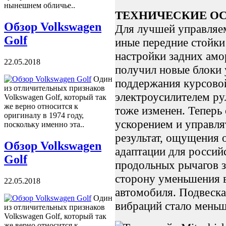
нынешнем обличье..
ТЕХНИЧЕСКИЕ О
Обзор Volkswagen
Для лучшей управляе
Golf
иные передние стойки
настройки задних амо
22.05.2018
получил новые блоки 
Один
поддержания курсово
из отличительных признаков
электроусилителем ру
Volkswagen Golf, который так
же верно относится к
тоже изменен. Теперь 
оригиналу в 1974 году,
ускорением и управля
поскольку именно эта..
результат, ощущения 
Обзор Volkswagen
адаптации для россий
Golf
продольных рычагов з
сторону уменьшения 
22.05.2018
автомобиля. Подвеска 
Один
вибраций стало меньш
из отличительных признаков
Volkswagen Golf, который так
же верно относится к