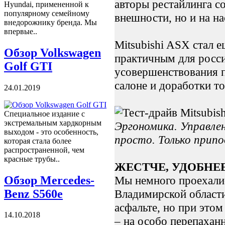
авторы рестайлинга с
Hyundai, примененной к
популярному семейному
внешности, но и на н
внедорожнику бренда. Мы
впервые..
Mitsubishi ASX стал 
Обзор Volkswagen
практичным для росси
Golf GTI
усовершенствования п
салоне и доработки т
24.01.2019
Специальное издание с
экстремальным хардкорным
Эргономика. Управле
выходом - это особенность,
просто. Только прип
которая стала более
распространенной, чем
красные трубы..
ЖЕСТЧЕ, УДОБНЕ
Обзор Mercedes-
Мы немного проехалис
Benz S560e
Владимирской области
асфальте, но при этом
14.10.2018
– на особо перепахан