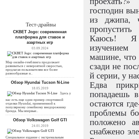
проехать
господин вы
из джипа, 
Тест-драйвы
пропустить
CKBET Jogo: современная
Каюсь! Я
платформа для ставок и
азартных игр
изучением
03.09.2024
машине, что 
Мир онлайн-гемблинга продолжает
сзади не пос
развиваться с невероятной скоростью,
предлагая пользователям все более
й серии, у н
разнообразные и..
Едва прикр
Обзор Hyundai Tucson N-Line
18.05.2019
попадаешь в
Здесь у
остаются где
нас есть еще один пример спортивной
отделки Hyundai, примененной к
популярному семейному внедорожнику
проблемы бо
бренда. Мы впервые..
положено ав
Обзор Volkswagen Golf GTI
24.01.2019
снабжено эле
Специальное издание с экстремальным