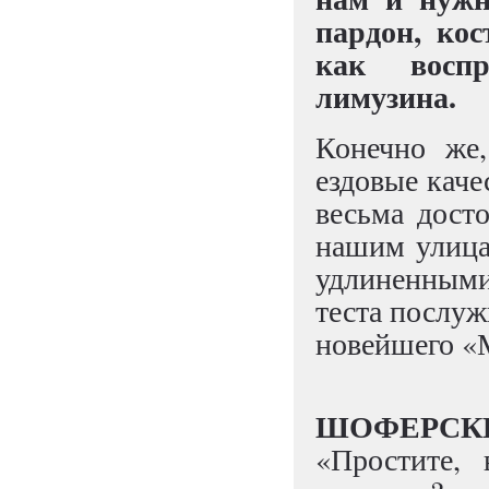
пардон, ко
как восп
лимузина.
Конечно же,
ездовые каче
весьма дост
нашим улица
удлиненными
теста послуж
новейшего «М
ШОФЕРСК
«Простите, 