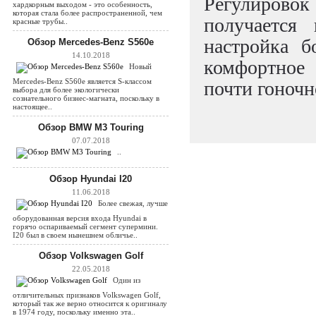
Регулировок
хардкорным выходом - это особенность,
которая стала более распространенной, чем
получается 
красные трубы..
настройка б
Обзор Mercedes-Benz S560e
14.10.2018
комфортное
Новый
почти гоночн
Mercedes-Benz S560e является S-классом
выбора для более экологически
сознательного бизнес-магната, поскольку в
настоящее..
Обзор BMW M3 Touring
07.07.2018
..
Обзор Hyundai I20
11.06.2018
Более свежая, лучше
оборудованная версия входа Hyundai в
горячо оспариваемый сегмент супермини.
I20 был в своем нынешнем обличье..
Обзор Volkswagen Golf
22.05.2018
Один из
отличительных признаков Volkswagen Golf,
который так же верно относится к оригиналу
в 1974 году, поскольку именно эта..