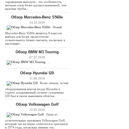
хардкорным выходом - это особенность,
которая стала более распространенной, чем
красные трубы..
Обзор Mercedes-Benz S560e
14.10.2018
Новый
Mercedes-Benz S560e является S-классом
выбора для более экологически
сознательного бизнес-магната, поскольку в
настоящее..
Обзор BMW M3 Touring
07.07.2018
..
Обзор Hyundai I20
11.06.2018
Более свежая, лучше
оборудованная версия входа Hyundai в
горячо оспариваемый сегмент супермини.
I20 был в своем нынешнем обличье..
Обзор Volkswagen Golf
22.05.2018
Один из
отличительных признаков Volkswagen Golf,
который так же верно относится к оригиналу
в 1974 году, поскольку именно эта..