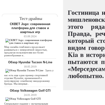
Гостиница н
мишленовск
Тест-драйвы
этого ряд
CKBET Jogo: современная
платформа для ставок и
Правда, реч
азартных игр
03.09.2024
который сто
видом говор
Мир онлайн-гемблинга продолжает
развиваться с невероятной скоростью,
Kia в истор
предлагая пользователям все более
разнообразные и..
пытаются п
Обзор Hyundai Tucson N-Line
«Мерседес
18.05.2019
Здесь у
любопытно.
нас есть еще один пример спортивной
отделки Hyundai, примененной к
популярному семейному внедорожнику
бренда. Мы впервые..
Обзор Volkswagen Golf GTI
24.01.2019
Специальное издание с экстремальным