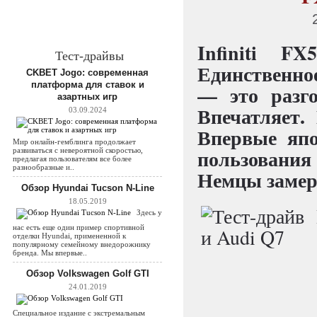
Infiniti 
Тест-драйвы
Единственно
CKBET Jogo: современная
платформа для ставок и
— это разго
азартных игр
Впечатляет.
03.09.2024
Впервые яп
Мир онлайн-гемблинга продолжает
пользовани
развиваться с невероятной скоростью,
предлагая пользователям все более
разнообразные и..
Немцы зам
Обзор Hyundai Tucson N-Line
18.05.2019
Здесь у
нас есть еще один пример спортивной
отделки Hyundai, примененной к
популярному семейному внедорожнику
бренда. Мы впервые..
Обзор Volkswagen Golf GTI
24.01.2019
Специальное издание с экстремальным