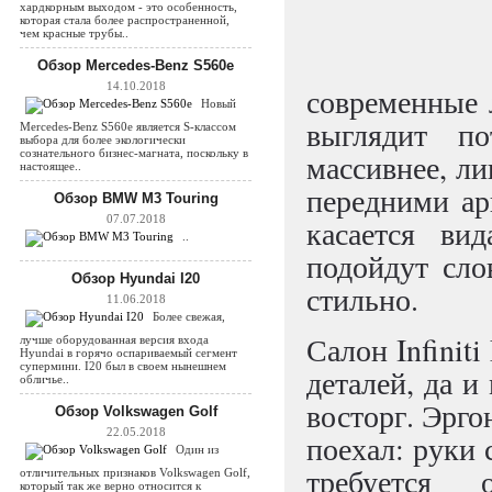
хардкорным выходом - это особенность,
которая стала более распространенной,
чем красные трубы..
Обзор Mercedes-Benz S560e
14.10.2018
современные 
Новый
выглядит по
Mercedes-Benz S560e является S-классом
выбора для более экологически
сознательного бизнес-магната, поскольку в
массивнее, ли
настоящее..
передними а
Обзор BMW M3 Touring
07.07.2018
касается вид
..
подойдут сл
Обзор Hyundai I20
стильно.
11.06.2018
Более свежая,
Салон Infinit
лучше оборудованная версия входа
Hyundai в горячо оспариваемый сегмент
супермини. I20 был в своем нынешнем
деталей, да 
обличье..
восторг. Эрго
Обзор Volkswagen Golf
22.05.2018
поехал: руки 
Один из
требуется
отличительных признаков Volkswagen Golf,
который так же верно относится к