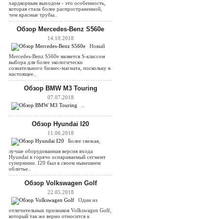
хардкорным выходом - это особенность,
которая стала более распространенной,
чем красные трубы..
Обзор Mercedes-Benz S560e
14.10.2018
Новый
Mercedes-Benz S560e является S-классом
выбора для более экологически
сознательного бизнес-магната, поскольку в
настоящее..
Обзор BMW M3 Touring
07.07.2018
..
Обзор Hyundai I20
11.06.2018
Более свежая,
лучше оборудованная версия входа
Hyundai в горячо оспариваемый сегмент
супермини. I20 был в своем нынешнем
обличье..
Обзор Volkswagen Golf
22.05.2018
Один из
отличительных признаков Volkswagen Golf,
который так же верно относится к