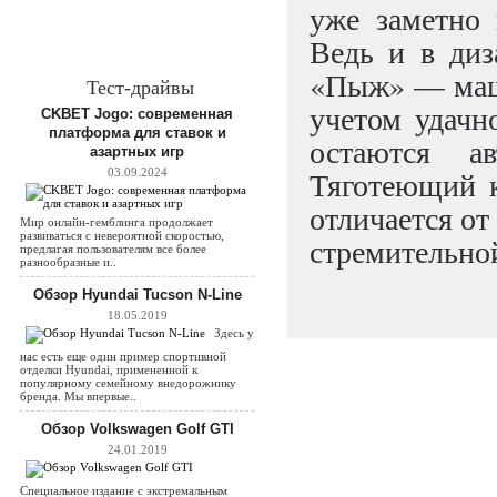
уже заметно 
Ведь и в диз
«Пыж» — машин
Тест-драйвы
учетом удачно
CKBET Jogo: современная
платформа для ставок и
остаются ав
азартных игр
Тяготеющий к
03.09.2024
отличается от
Мир онлайн-гемблинга продолжает
развиваться с невероятной скоростью,
стремительной
предлагая пользователям все более
разнообразные и..
Обзор Hyundai Tucson N-Line
18.05.2019
Здесь у
нас есть еще один пример спортивной
отделки Hyundai, примененной к
популярному семейному внедорожнику
бренда. Мы впервые..
Обзор Volkswagen Golf GTI
24.01.2019
Специальное издание с экстремальным