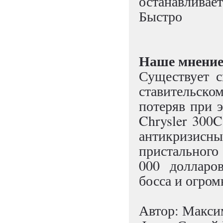
останавливае
Быстро
Наше мнени
Существует с
ставительск
потеряв при э
Chrysler 300C
антикризисн
пристального
000 долларо
босса и огро
Автор: Макси