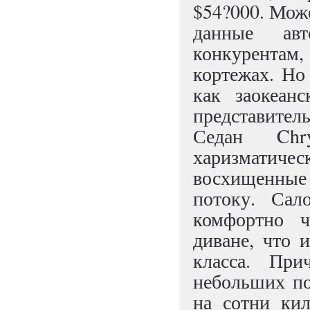
$54?000. Може
данные авт
конкурента
кортежах. Но
как заокеанс
представител
Седан Chr
харизматиче
восхищенные 
потоку. Сал
комфортно ч
диване, что 
класса. Пр
небольших по
на сотни кил