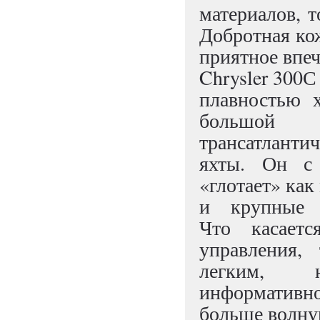
материалов, 
Добротная кож
приятное впеч
Chrysler 300С
плавностью х
большой
трансатланти
яхты. Он с 
«глотает» как
и крупные н
Что касаетс
управления,
легким, 
информативн
больше волную