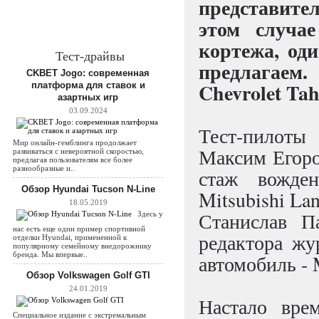
представите
этом случае
кортежа, од
Тест-драйвы
предлагаем.
CKBET Jogo: современная
Chevrolet Ta
платформа для ставок и
азартных игр
03.09.2024
Тест-пилоты
Мир онлайн-гемблинга продолжает
Максим Егоро
развиваться с невероятной скоростью,
предлагая пользователям все более
разнообразные и..
стаж вожде
Обзор Hyundai Tucson N-Line
Mitsubishi Lan
18.05.2019
Станислав Па
Здесь у
нас есть еще один пример спортивной
редактора жу
отделки Hyundai, примененной к
популярному семейному внедорожнику
бренда. Мы впервые..
автомобиль -
Обзор Volkswagen Golf GTI
24.01.2019
Настало вре
Специальное издание с экстремальным