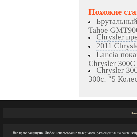
Похожие ста
Брутальный
Tahoe GMT90
Chrysler пр
2011 Chrysl
Lancia пок
Chrysler 300C
Chrysler 30
300c. "5 Коле
Нов
Все права защищены. Любое использование материалов, размещенных на сайте, зап