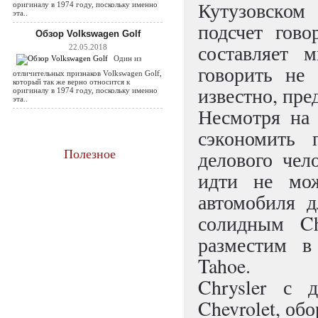
Кутузовско
оригиналу в 1974 году, поскольку именно
эта..
подсчет гов
Обзор Volkswagen Golf
составляет 
22.05.2018
Один из
говорить не 
отличительных признаков Volkswagen Golf,
который так же верно относится к
известно, пред
оригиналу в 1974 году, поскольку именно
эта..
Несмотря на
сэкономить 
делового чел
Полезное
идти не мо
автомобиля д
солидным Ch
разместим в
Tahoe.
Chrysler с 
Chevrolet, об