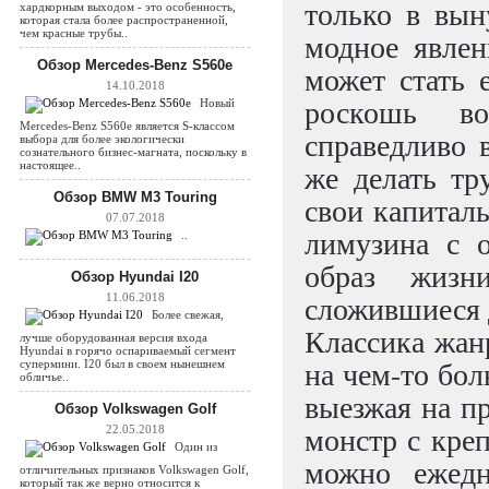
только в вын
хардкорным выходом - это особенность,
которая стала более распространенной,
чем красные трубы..
модное явлен
Обзор Mercedes-Benz S560e
может стать 
14.10.2018
роскошь во
Новый
Mercedes-Benz S560e является S-классом
справедливо 
выбора для более экологически
сознательного бизнес-магната, поскольку в
же делать тр
настоящее..
Обзор BMW M3 Touring
свои капиталы
07.07.2018
лимузина с 
..
образ жизн
Обзор Hyundai I20
сложившиеся 
11.06.2018
Более свежая,
Классика жанр
лучше оборудованная версия входа
Hyundai в горячо оспариваемый сегмент
на чем-то бол
супермини. I20 был в своем нынешнем
обличье..
выезжая на п
Обзор Volkswagen Golf
монстр с кре
22.05.2018
Один из
можно ежедн
отличительных признаков Volkswagen Golf,
который так же верно относится к