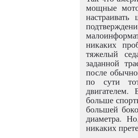
мощные мото
настраивать
подтверж
малоинформа
никаких про
тяжелый сед
заданной тр
после обычног
по сути то
двигателем. 
больше спорти
большей боко
диаметра. Но
никаких прет