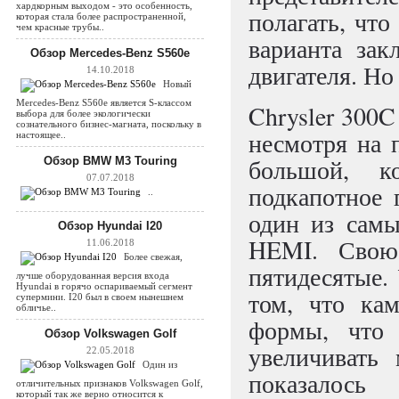
хардкорным выходом - это особенность,
полагать, что
которая стала более распространенной,
чем красные трубы..
варианта зак
Обзор Mercedes-Benz S560e
двигателя. Но
14.10.2018
Новый
Mercedes-Benz S560e является S-классом
Chrysler 300
выбора для более экологически
сознательного бизнес-магната, поскольку в
несмотря на 
настоящее..
большой, к
Обзор BMW M3 Touring
07.07.2018
подкапотное 
..
один из сам
Обзор Hyundai I20
HEMI. Свою
11.06.2018
Более свежая,
пятидесятые. 
лучше оборудованная версия входа
Hyundai в горячо оспариваемый сегмент
том, что ка
супермини. I20 был в своем нынешнем
обличье..
формы, что 
Обзор Volkswagen Golf
увеличивать
22.05.2018
Один из
показалос
отличительных признаков Volkswagen Golf,
который так же верно относится к