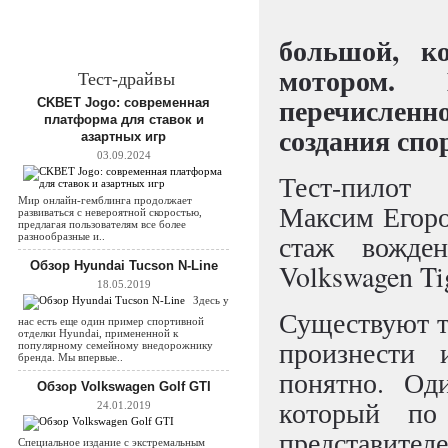
большой, к
мотором.
Тест-драйвы
перечисленн
CKBET Jogo: современная
платформа для ставок и
создания спо
азартных игр
03.09.2024
Тест-пилот
Мир онлайн-гемблинга продолжает
Максим Егоро
развиваться с невероятной скоростью,
предлагая пользователям все более
стаж вожде
разнообразные и..
Обзор Hyundai Tucson N-Line
Volkswagen Ti
18.05.2019
Здесь у
Существуют т
нас есть еще один пример спортивной
отделки Hyundai, примененной к
произнести 
популярному семейному внедорожнику
бренда. Мы впервые..
понятно. Од
Обзор Volkswagen Golf GTI
который по
24.01.2019
представител
Специальное издание с экстремальным