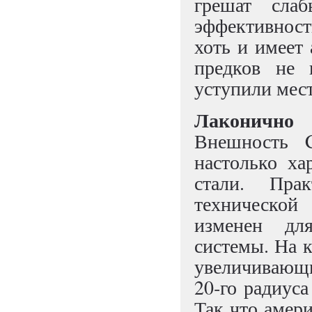
грешат сла
эффективност
хоть и имеет
предков не 
уступили мес
Лаконично
Внешность C
настолько ха
стали. Пра
технической
изменен дл
системы. На 
увеличивающи
20‑го радиус
Так что амер