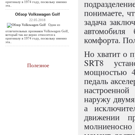
подразделение
оригиналу в 1974 году, поскольку именно
эта..
понимаете, чт
Обзор Volkswagen Golf
задача заклю
22.05.2018
Один из
автомобиля
отличительных признаков Volkswagen Golf,
который так же верно относится к
комфорта. По
оригиналу в 1974 году, поскольку именно
эта..
Но хватит о 
SRT8 устан
Полезное
мощностью 4
педаль аксел
настроенно
наружу двумя 
а исключит
движении п
молниеносно 