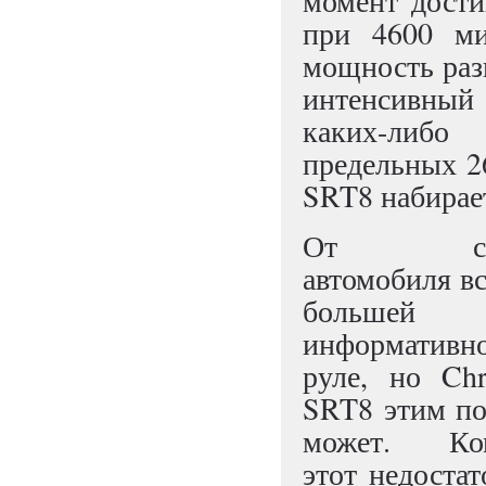
момент дости
при 4600 ми
мощность разв
интенсивный
каких-либо
предельных 26
SRT8 набирает
От спор
автомобиля в
большей
информати
руле, но Chr
SRT8 этим по
может. Ком
этот недоста