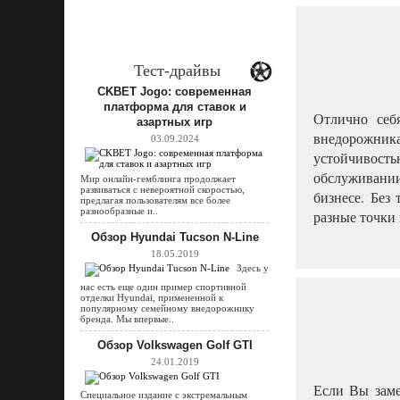
Тест-драйвы
CKBET Jogo: современная
платформа для ставок и
Отлично себ
азартных игр
внедорожни
03.09.2024
устойчивост
обслуживани
Мир онлайн-гемблинга продолжает
развиваться с невероятной скоростью,
бизнесе. Без
предлагая пользователям все более
разнообразные и..
разные точки 
Обзор Hyundai Tucson N-Line
18.05.2019
Здесь у
нас есть еще один пример спортивной
отделки Hyundai, примененной к
популярному семейному внедорожнику
бренда. Мы впервые..
Обзор Volkswagen Golf GTI
24.01.2019
Если Вы заме
Специальное издание с экстремальным