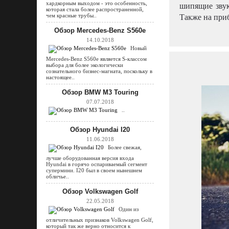
хардкорным выходом - это особенность,
шипящие звук
которая стала более распространенной,
Также на при
чем красные трубы..
Обзор Mercedes-Benz S560e
14.10.2018
Новый
Mercedes-Benz S560e является S-классом
выбора для более экологически
сознательного бизнес-магната, поскольку в
настоящее..
Обзор BMW M3 Touring
07.07.2018
..
Обзор Hyundai I20
11.06.2018
Более свежая,
лучше оборудованная версия входа
Hyundai в горячо оспариваемый сегмент
супермини. I20 был в своем нынешнем
обличье..
Обзор Volkswagen Golf
22.05.2018
Один из
отличительных признаков Volkswagen Golf,
который так же верно относится к