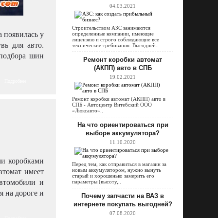
04.03.2021
Строительством АЗС занимаются
 появилась у
определенные компании, имеющие
лицензию и строго соблюдающие все
вь для авто.
технические требования. Выгодней..
 подбора шин
Ремонт коробки автомат
(АКПП) авто в СПБ
19.02.2021
Подробнее
Ремонт коробки автомат (АКПП) авто в
СПБ - Автоцентр Витебский ООО
«Люксавто»..
На что ориентироваться при
выборе аккумулятора?
11.10.2020
ми коробками
Перед тем, как отправиться в магазин за
втомат имеет
новым аккумулятором, нужно вынуть
старый и хорошенько замерить его
втомобили и
параметры (высоту,..
 на дороге и
Почему запчасти на ВАЗ в
интернете покупать выгодней?
07.08.2020