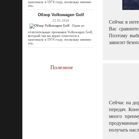
оригиналу в 1974 году, поскольку именно
эта..
Обзор Volkswagen Golf
Сейчас в инт
22.05.2018
Один из
Вас сравните
отличительных признаков Volkswagen Golf,
Поэтому выби
который так же верно относится к
оригиналу в 1974 году, поскольку именно
зависит безо
эта..
Полезное
Сейчас на до
передач. Кон
много преим
продуманные 
получать нас