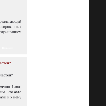
редлагающей
зированных
служиванием
Подробнее
астей?
менно Lanos
ым. Это авто
гами и к нему