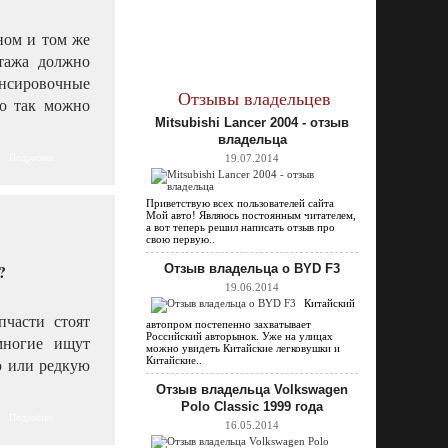
дном и том же
тажа должно
ансировочные
Отзывы владельцев
ко так можно
Mitsubishi Lancer 2004 - отзыв
владельца
Подробнее
19.07.2014
Приветствую всех пользователей сайта
Мой авто! Являюсь постоянным читателем,
а вот теперь решил написать отзыв про
свою первую..
Отзыв владельца о BYD F3
19.06.2014
Китайский
пчасти стоят
автопром постепенно захватывает
Российский авторынок. Уже на улицах
многие ищут
можно увидеть Китайские легковушки и
ю или редкую
Китайские..
Отзыв владельца Volkswagen
Polo Classic 1999 года
Подробнее
16.05.2014