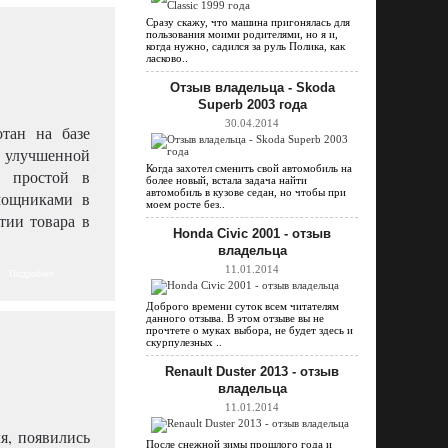
Сразу скажу, что машина пригонялась для
пользования моими родителями, но я и,
когда нужно, садился за руль Полика, как
ласково..
Отзыв владельца - Skoda
Superb 2003 года
30.04.2014
тан на базе
 улучшенной
Когда захотел сменить свой автомобиль на
о простой в
более новый, встала задача найти
автомобиль в кузове седан, но чтобы при
мощниками в
моем росте без..
тии товара в
Honda Civic 2001 - отзыв
владельца
11.01.2014
Подробнее
Доброго времени суток всем читателям
данного отзыва. В этом отзыве вы не
прочтете о муках выбора, не будет здесь и
скурпулезных ..
Renault Duster 2013 - отзыв
владельца
11.01.2014
я, появились
После снежной зимы прошлого года и