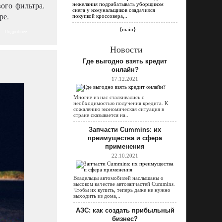
ого фильтра.
нежелания подрабатывать уборщиком
снега у комунальщиков озадачился
ре.
покупкой кроссовера,..
{main}
Подробнее
Новости
Где выгодно взять кредит
онлайн?
17.12.2021
Многие из нас сталкивались с
необходимостью получения кредита. К
сожалению экономическая ситуация в
стране сказывается на..
Запчасти Cummins: их
преимущества и сфера
применения
22.10.2021
Владельцы автомобилей наслышаны о
высоком качестве автозапчастей Cummins.
Чтобы их купить, теперь даже не нужно
выходить из дома,..
АЗС: как создать прибыльный
бизнес?