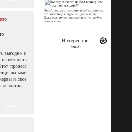
Подробнее
Онлайн магазин автозапчастей хорош тем,
что заказчику никуда не нужно идти.
вто
Даже если нужен ремонт авто, то любую
деталь можно..
Интересное
{main}
ть выгодно и
 вероятность
Этот процесс
тенциальными
нервы и свое
льтернатива -
Подробнее