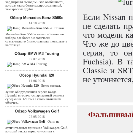
хардкорным выходом - это особенность,
которая стала более распространенной,
чем красные трубы..
Если Nissan п
Обзор Mercedes-Benz S560e
не сделать пр
14.10.2018
Новый
что модели ка
Mercedes-Benz S560e является S-классом
выбора для более экологически
Что же до цве
сознательного бизнес-магната, поскольку в
настоящее..
серия, то о
Обзор BMW M3 Touring
Fuchsia). В 
07.07.2018
..
Classic и SRT
Обзор Hyundai I20
не уточняется
11.06.2018
Более свежая,
лучше оборудованная версия входа
Hyundai в горячо оспариваемый сегмент
супермини. I20 был в своем нынешнем
обличье..
Фальшивый 
Обзор Volkswagen Golf
22.05.2018
Один из
отличительных признаков Volkswagen Golf,
который так же верно относится к