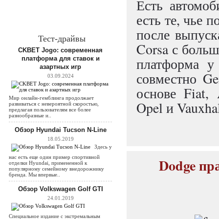
Есть автомоб
есть те, чье 
после выпуска
Тест-драйвы
Corsa с больш
CKBET Jogo: современная
платформа для ставок и
платформа у 
азартных игр
совместно Gen
03.09.2024
основе Fiat, 
Мир онлайн-гемблинга продолжает
Opel и Vauxhal
развиваться с невероятной скоростью,
предлагая пользователям все более
разнообразные и..
Обзор Hyundai Tucson N-Line
18.05.2019
Здесь у
нас есть еще один пример спортивной
Dodge пр
отделки Hyundai, примененной к
популярному семейному внедорожнику
бренда. Мы впервые..
Обзор Volkswagen Golf GTI
24.01.2019
Специальное издание с экстремальным