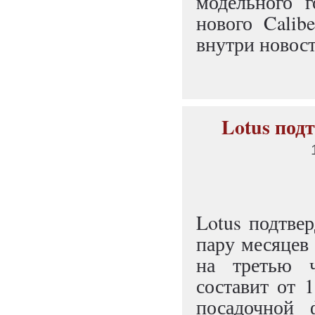
модельного 
нового Calib
внутри новост
Lotus под
Lotus подтве
пару месяцев 
на третью ч
составит от 
посадочной 