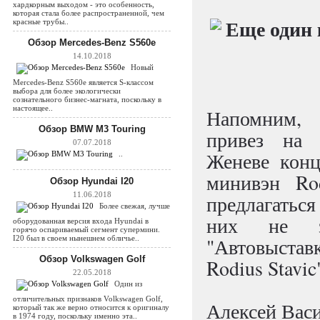
хардкорным выходом - это особенность,
которая стала более распространенной, чем
красные трубы..
Обзор Mercedes-Benz S560e
14.10.2018
Новый
Mercedes-Benz S560e является S-классом
выбора для более экологически
сознательного бизнес-магната, поскольку в
настоящее..
Напомним, 
Обзор BMW M3 Touring
привез на 
07.07.2018
Женеве конц
..
минивэн Rod
Обзор Hyundai I20
11.06.2018
предлагаться
Более свежая, лучше
них не зн
оборудованная версия входа Hyundai в
горячо оспариваемый сегмент супермини.
I20 был в своем нынешнем обличье..
"Автовыстав
Обзор Volkswagen Golf
Rodius Stavic
22.05.2018
Один из
отличительных признаков Volkswagen Golf,
Алексей Вас
который так же верно относится к оригиналу
в 1974 году, поскольку именно эта..