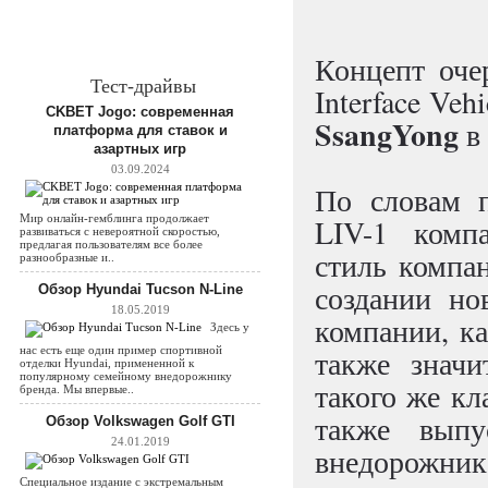
Концепт очер
Тест-драйвы
Interface Veh
CKBET Jogo: современная
SsangYong
в 
платформа для ставок и
азартных игр
03.09.2024
По словам п
Мир онлайн-гемблинга продолжает
LIV-1 комп
развиваться с невероятной скоростью,
предлагая пользователям все более
стиль компан
разнообразные и..
создании но
Обзор Hyundai Tucson N-Line
18.05.2019
компании, ка
Здесь у
нас есть еще один пример спортивной
также значи
отделки Hyundai, примененной к
популярному семейному внедорожнику
такого же кл
бренда. Мы впервые..
также выпу
Обзор Volkswagen Golf GTI
24.01.2019
внедорожни
Специальное издание с экстремальным