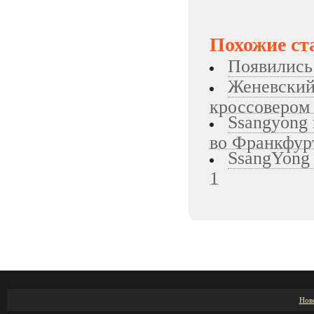
Похожие ст
Появились
Женевский
кроссовером
Ssangyong
во Франкфур
SsangYong
1
Нов