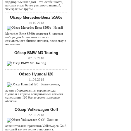
хардкорным выходом - это особенность,
которая стала более распространенной,
чем красные трубы..
Обзор Mercedes-Benz S560e
14.10.2018
Новый
Mercedes-Benz S560e является S-классом
выбора для более экологически
сознательного бизнес-магната, поскольку в
настоящее..
Обзор BMW M3 Touring
07.07.2018
..
Обзор Hyundai I20
11.06.2018
Более свежая,
лучше оборудованная версия входа
Hyundai в горячо оспариваемый сегмент
супермини. I20 был в своем нынешнем
обличье..
Обзор Volkswagen Golf
22.05.2018
Один из
отличительных признаков Volkswagen Golf,
который так же верно относится к