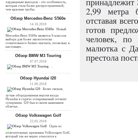
принадлежит S
хардкорным выходом - это особенность,
которая стала более распространенной,
2,99 метра 
чем красные трубы..
отставая всег
Обзор Mercedes-Benz S560e
14.10.2018
готов предл
Новый
человек, по
Mercedes-Benz S560e является S-классом
выбора для более экологически
сознательного бизнес-магната, поскольку в
малютка с Да
настоящее..
престола пос
Обзор BMW M3 Touring
07.07.2018
..
Обзор Hyundai I20
11.06.2018
Более свежая,
лучше оборудованная версия входа
Hyundai в горячо оспариваемый сегмент
супермини. I20 был в своем нынешнем
обличье..
Обзор Volkswagen Golf
22.05.2018
Один из
отличительных признаков Volkswagen Golf,
который так же верно относится к