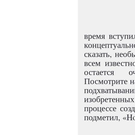
время вступи
концептуаль
сказать, необ
всем известн
остается о
Посмотрите на
подхватыван
изобретенных
процессе соз
подметил, «Ho