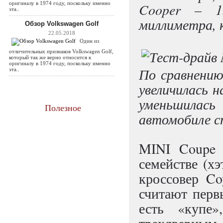
оригиналу в 1974 году, поскольку именно
Cooper – 1
эта..
миллиметра, к
Обзор Volkswagen Golf
22.05.2018
Один из
отличительных признаков Volkswagen Golf,
который так же верно относится к
оригиналу в 1974 году, поскольку именно
По сравнению
эта..
увеличилась н
уменьшилас
Полезное
автомобиле с
MINI Coupe 
семействе (х
кроссовер Co
считают перв
есть «купе»