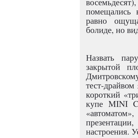
восемьдеся
помещались 
равно ощуща
болиде, но ви
Назвать пар
закрытой пл
Дмитровском
тест-драйвом 
короткий «тр
купе MINI C
«автоматом»
презентации,
настроения. У