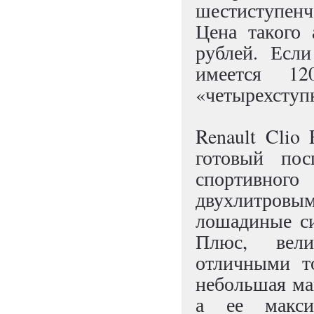
шестиступенч
Цена такого 
рублей. Если
имеется 12
«четырехступк
Renault Clio
готовый по
спортивного
двухлитро
лошадиные си
Плюс, вел
отличными т
небольшая ма
а ее макси