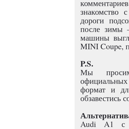
комментар
знакомство 
дороги подс
после зимы 
машины выгля
MINI Coupe, п
P.S.
Мы просим
официальных
формат и дл
обзавестись 
Альтернатив
Audi A1 с 