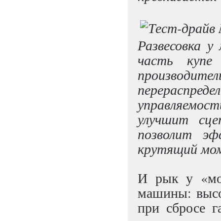
Развесовка у
часть купе 
производи
перераспреде
управляемо
улучшит сце
позволит эф
крутящий мо
И рык у «мо
машины: высо
при сбросе г