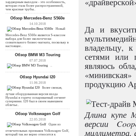
«драйверской
хардкорным выходом - это особенность,
которая стала более распространенной,
чем красные трубы..
Обзор Mercedes-Benz S560e
14.10.2018
Да и вкусит
Новый
мультимеди
Mercedes-Benz S560e является S-классом
выбора для более экологически
сознательного бизнес-магната, поскольку в
владельцу, к
настоящее..
сетями или 
Обзор BMW M3 Touring
07.07.2018
являюсь обла
..
«минивская»
Обзор Hyundai I20
продукцию Ap
11.06.2018
Более свежая,
лучше оборудованная версия входа
Hyundai в горячо оспариваемый сегмент
супермини. I20 был в своем нынешнем
обличье..
Длина купе 
Обзор Volkswagen Golf
22.05.2018
версии Coo
Один из
миллиметра, 
отличительных признаков Volkswagen Golf,
который так же верно относится к