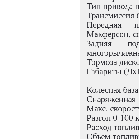
Тип привода 
Трансмиссия 6
Передняя п
Макферсон, с
Задняя под
многорычажна
Тормоза диск
Габариты (Дх
Колесная база
Снаряженная м
Макс. скорост
Разгон 0‑100 к
Расход топлива
Объем топливн