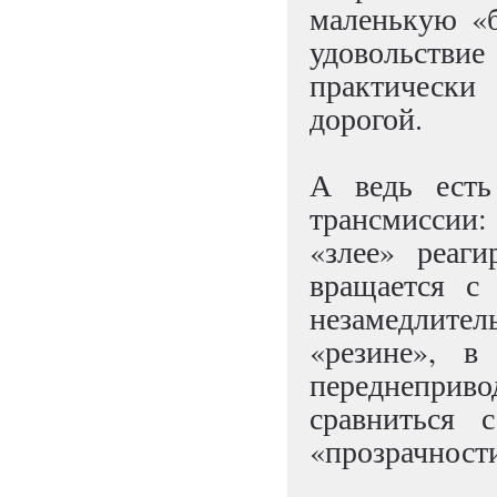
маленькую «б
удовольстви
практически
дорогой.
А ведь есть
трансмиссии:
«злее» реаг
вращается с
незамедлите
«резине», 
переднепри
сравниться 
«прозрачности