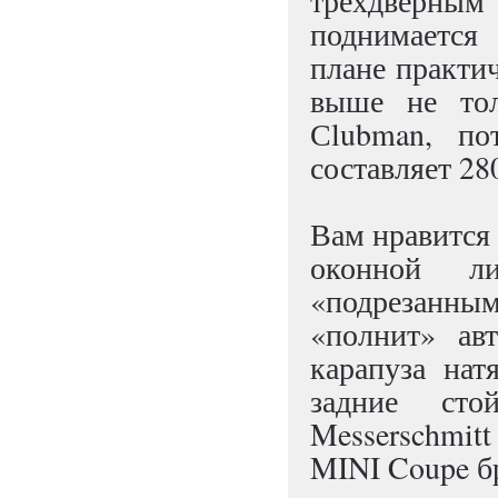
трехдверным
поднимается
плане практи
выше не тол
Сlubman, по
составляет 28
Вам нравится
оконной ли
«подрезанн
«полнит» ав
карапуза на
задние сто
Messerschmit
MINI Coupe бр