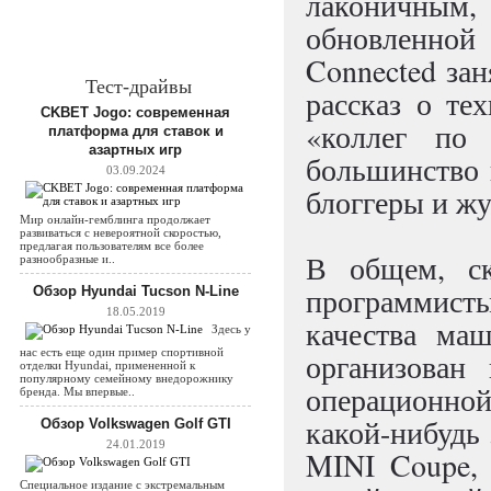
лаконичны
обновленно
Connected зан
Тест-драйвы
рассказ о те
CKBET Jogo: современная
«коллег по
платформа для ставок и
азартных игр
большинство 
03.09.2024
блоггеры и ж
Мир онлайн-гемблинга продолжает
развиваться с невероятной скоростью,
предлагая пользователям все более
В общем, ск
разнообразные и..
программист
Обзор Hyundai Tucson N-Line
18.05.2019
качества ма
Здесь у
нас есть еще один пример спортивной
организован
отделки Hyundai, примененной к
популярному семейному внедорожнику
операционно
бренда. Мы впервые..
какой-нибудь 
Обзор Volkswagen Golf GTI
24.01.2019
MINI Coupe, 
Специальное издание с экстремальным