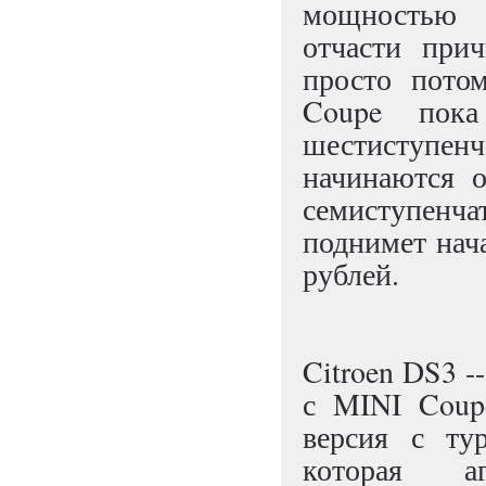
мощностью 
отчасти при
просто пото
Coupe пок
шестиступенч
начинаются о
семиступенч
поднимет нач
рублей.
Citroen DS3 -
с MINI Coup
версия с ту
которая аг