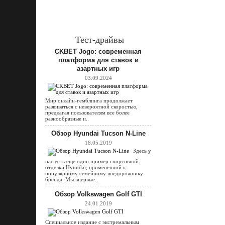
Тест-драйвы
CKBET Jogo: современная
платформа для ставок и
азартных игр
03.09.2024
Мир онлайн-гемблинга продолжает
развиваться с невероятной скоростью,
предлагая пользователям все более
разнообразные и..
Обзор Hyundai Tucson N-Line
18.05.2019
Здесь у
нас есть еще один пример спортивной
отделки Hyundai, примененной к
популярному семейному внедорожнику
бренда. Мы впервые..
Обзор Volkswagen Golf GTI
24.01.2019
Специальное издание с экстремальным