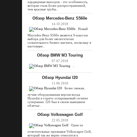
хардкорным выходом - это особенность,
которая стала более распространенной,
чем красные трубы..
Обзор Mercedes-Benz S560e
14.10.2018
Новый
Mercedes-Benz S560e является S-классом
выбора для более экологически
сознательного бизнес-магната, поскольку в
настоящее..
Обзор BMW M3 Touring
07.07.2018
..
Обзор Hyundai I20
11.06.2018
Более свежая,
лучше оборудованная версия входа
Hyundai в горячо оспариваемый сегмент
супермини. I20 был в своем нынешнем
обличье..
Обзор Volkswagen Golf
22.05.2018
Один из
отличительных признаков Volkswagen Golf,
который так же верно относится к