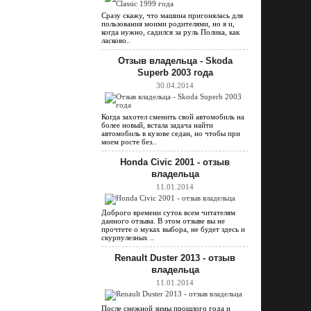
Сразу скажу, что машина пригонялась для
пользования моими родителями, но я и,
когда нужно, садился за руль Полика, как
ласково..
Отзыв владельца - Skoda
Superb 2003 года
30.04.2014
Когда захотел сменить свой автомобиль на
более новый, встала задача найти
автомобиль в кузове седан, но чтобы при
моем росте без..
Honda Civic 2001 - отзыв
владельца
11.01.2014
Доброго времени суток всем читателям
данного отзыва. В этом отзыве вы не
прочтете о муках выбора, не будет здесь и
скурпулезных ..
Renault Duster 2013 - отзыв
владельца
11.01.2014
После снежной зимы прошлого года и