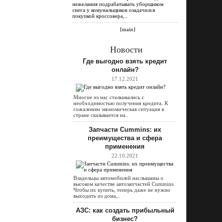
нежелания подрабатывать уборщиком
снега у комунальщиков озадачился
покупкой кроссовера,..
{main}
Новости
Где выгодно взять кредит
онлайн?
17.12.2021
Многие из нас сталкивались с
необходимостью получения кредита. К
сожалению экономическая ситуация в
стране сказывается на..
Запчасти Cummins: их
преимущества и сфера
применения
22.10.2021
Владельцы автомобилей наслышаны о
высоком качестве автозапчастей Cummins.
Чтобы их купить, теперь даже не нужно
выходить из дома,..
АЗС: как создать прибыльный
бизнес?