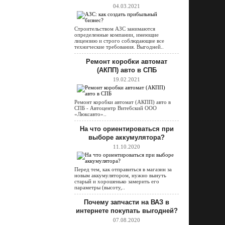
04.03.2021
Строительством АЗС занимаются
определенные компании, имеющие
лицензию и строго соблюдающие все
технические требования. Выгодней..
Ремонт коробки автомат
(АКПП) авто в СПБ
19.02.2021
Ремонт коробки автомат (АКПП) авто в
СПБ - Автоцентр Витебский ООО
«Люксавто»..
На что ориентироваться при
выборе аккумулятора?
11.10.2020
Перед тем, как отправиться в магазин за
новым аккумулятором, нужно вынуть
старый и хорошенько замерить его
параметры (высоту,..
Почему запчасти на ВАЗ в
интернете покупать выгодней?
07.08.2020