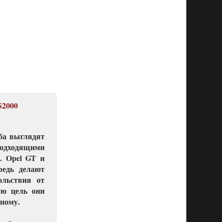
S2000
ба выглядят
одходящими
. Opel GT и
редь делают
ольствия от
ую цель они
зному.