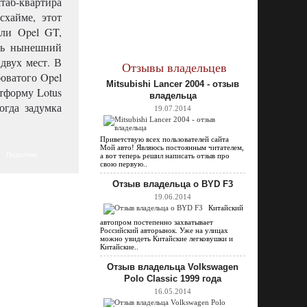
таб-квартира
схайме, этот
али Opel GT,
едь нынешний
двух мест. В
Отзывы владельцев
боватого Opel
Mitsubishi Lancer 2004 - отзыв
тформу Lotus
владельца
огда задумка
19.07.2014
Приветствую всех пользователей сайта
Мой авто! Являюсь постоянным читателем,
Подробнее
а вот теперь решил написать отзыв про
свою первую..
Отзыв владельца о BYD F3
19.06.2014
Китайский
автопром постепенно захватывает
Российский авторынок. Уже на улицах
можно увидеть Китайские легковушки и
Китайские..
Отзыв владельца Volkswagen
Polo Classic 1999 года
16.05.2014