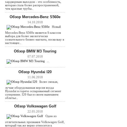
хардкорным выходом - это особенность,
которая стала более распространенной,
чем красные трубы..
Обзор Mercedes-Benz S560e
14.10.2018
Новый
Mercedes-Benz S560e является S-классом
выбора для более экологически
сознательного бизнес-магната, поскольку в
настоящее..
Обзор BMW M3 Touring
07.07.2018
..
Обзор Hyundai I20
11.06.2018
Более свежая,
лучше оборудованная версия входа
Hyundai в горячо оспариваемый сегмент
супермини. I20 был в своем нынешнем
обличье..
Обзор Volkswagen Golf
22.05.2018
Один из
отличительных признаков Volkswagen Golf,
который так же верно относится к