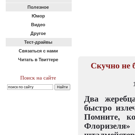
Полезное
Юмор
Видео
Другое
Тест-драйвы
Связаться с нами
Читать в Твиттере
Скучно не 
Поиск на сайте
Два жеребц
быстро излеч
Помните, к
Флоризеля
шталмейсте