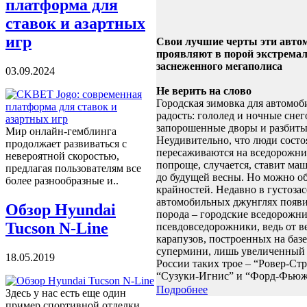
платформа для
ставок и азартных
игр
Свои лучшие черты эти авто
проявляют в порой экстрема
заснеженного мегаполиса
03.09.2024
Не верить на слово
Городская зимовка для автомоб
радость: гололед и ночные снег
запорошенные дворы и разбиты
Мир онлайн-гемблинга
Неудивительно, что люди сост
продолжает развиваться с
пересаживаются на вседорожни
невероятной скоростью,
попроще, случается, ставит ма
предлагая пользователям все
до будущей весны. Но можно об
более разнообразные и..
крайностей. Недавно в густоза
автомобильных джунглях появи
Обзор Hyundai
порода – городские вседорожни
Tucson N-Line
псевдовседорожники, ведь от ве
карапузов, построенных на баз
супермини, лишь увеличенный 
18.05.2019
России таких трое – “Ровер-Стр
“Сузуки-Игнис” и “Форд-Фьюж
Подробнее
Здесь у нас есть еще один
пример спортивной отделки