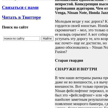
непростой. Конкуренция высо
Связаться с нами
требования аудитории. Чем от
Venga, Nissan Note, Honda Jazz
Читать в Твиттере
Молодым везде у нас дорога? K
гордится своей юностью. Honda
Поиск на сайте
скромничает – мол, это только 
ее козырь серьезен! А вот соби
уступать эту дорогу те, кто возр
нас почет» еще не достигли, но
давно обосновались – Nissan No
Fusion?
Старая гвардия
СНАРУЖИ И ВНУТРИ
В чем наши ветераны рынка пр
даже не во внешности, а в выч
внешности. Вот только проигр
Nissan фейслифтинг пережил, н
был это «фейслифтинг» или «ф
наиболее заметным результатом
появление мощного бампера, с