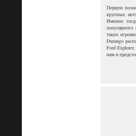
Первую полно
крупных авт
Именно тогд
популярного 
таких огромн
Durango расп
Ford Explore
нам и предсто