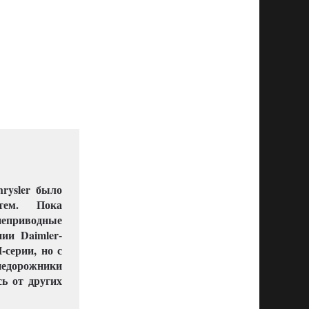
rysler было
тем. Пока
неприводные
ии Daimler-
серии, но с
едорожники
ь от других