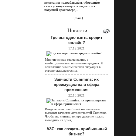
нежелания подрабатывать уборщиком
снега у комунальщиков озадачился
покупкой кроссовера,..
{main}
Новости
Где выгодно взять кредит
онлайн?
17.12.2021
Многие из нас сталкивались с
необходимостью получения кредита. К
сожалению экономическая ситуация в
стране сказывается на..
Запчасти Cummins: их
преимущества и сфера
применения
22.10.2021
Владельцы автомобилей наслышаны о
высоком качестве автозапчастей Cummins.
Чтобы их купить, теперь даже не нужно
выходить из дома,..
АЗС: как создать прибыльный
бизнес?