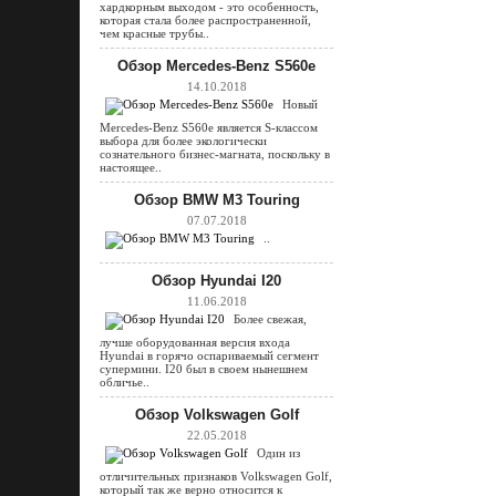
хардкорным выходом - это особенность,
которая стала более распространенной,
чем красные трубы..
Обзор Mercedes-Benz S560e
14.10.2018
Новый
Mercedes-Benz S560e является S-классом
выбора для более экологически
сознательного бизнес-магната, поскольку в
настоящее..
Обзор BMW M3 Touring
07.07.2018
..
Обзор Hyundai I20
11.06.2018
Более свежая,
лучше оборудованная версия входа
Hyundai в горячо оспариваемый сегмент
супермини. I20 был в своем нынешнем
обличье..
Обзор Volkswagen Golf
22.05.2018
Один из
отличительных признаков Volkswagen Golf,
который так же верно относится к