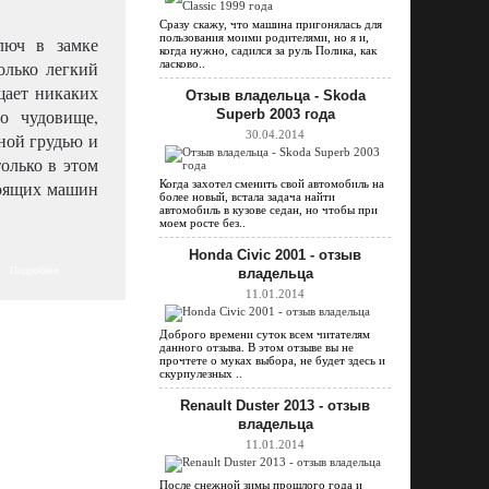
Сразу скажу, что машина пригонялась для
пользования моими родителями, но я и,
ключ в замке
когда нужно, садился за руль Полика, как
олько легкий
ласково..
щает никаких
Отзыв владельца - Skoda
о чудовище,
Superb 2003 года
30.04.2014
лной грудью и
олько в этом
стоящих машин
Когда захотел сменить свой автомобиль на
более новый, встала задача найти
автомобиль в кузове седан, но чтобы при
моем росте без..
Honda Civic 2001 - отзыв
Подробнее
владельца
11.01.2014
Доброго времени суток всем читателям
данного отзыва. В этом отзыве вы не
прочтете о муках выбора, не будет здесь и
скурпулезных ..
Renault Duster 2013 - отзыв
владельца
11.01.2014
После снежной зимы прошлого года и