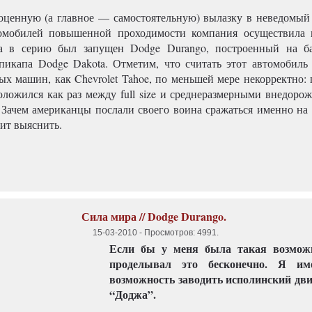
ценную (а главное — самостоятельную) вылазку в неведомый 
омобилей повышенной проходимости компания осуществила в
а в серию был запущен Dodge Durango, построенный на ба
пикапа Dodge Dakota. Отметим, что считать этот автомобиль
ых машин, как Chevrolet Tahoe, по меньшей мере некорректно: 
оложился как раз между full size и среднеразмерными внедоро
r. Зачем американцы послали своего воина сражаться именно на
ит выяснить.
Сила мира // Dodge Durango.
15-03-2010
-
Просмотров: 4991
.
Если бы у меня была такая возмож
проделывал это бесконечно. Я и
возможность заводить исполинский дви
“Доджа”.