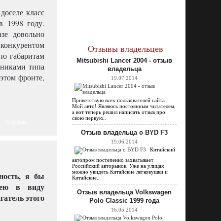
доселе класс
 1998 году.
зе довольно
 конкурентом
Отзывы владельцев
по габаритам
Mitsubishi Lancer 2004 - отзыв
жниками типа
владельца
 этом фронте,
19.07.2014
Приветствую всех пользователей сайта
Мой авто! Являюсь постоянным читателем,
а вот теперь решил написать отзыв про
свою первую..
Подробнее
Отзыв владельца о BYD F3
19.06.2014
Китайский
автопром постепенно захватывает
Российский авторынок. Уже на улицах
можно увидеть Китайские легковушки и
ность, я бы
Китайские..
мею в виду
Отзыв владельца Volkswagen
гатель этого
Polo Classic 1999 года
16.05.2014