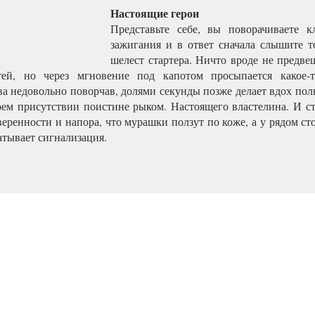
Настоящие герои
Представьте себе, вы поворачиваете 
зажигания и в ответ сначала слышите т
шелест стартера. Ничто вроде не предве
тей, но через мгновение под капотом просыпается какое-т
рва недовольно поворчав, долями секунды позже делает вдох по
воем присутствии поистине рыком. Настоящего властелина. И ст
уверенности и напора, что мурашки ползут по коже, а у рядом 
атывает сигнализация.