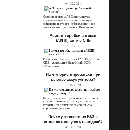
04.03.2021
Строительством АЗС занимаются
определенные компании, имеющие
лицензию и строго соблюдающие все
технические требования. Выгодней..
Ремонт коробки автомат
(АКПП) авто в СПБ
19.02.2021
Ремонт коробки автомат (АКПП) авто в
СПБ - Автоцентр Витебский ООО
«Люксавто»..
На что ориентироваться при
выборе аккумулятора?
11.10.2020
Перед тем, как отправиться в магазин за
новым аккумулятором, нужно вынуть
старый и хорошенько замерить его
параметры (высоту,..
Почему запчасти на ВАЗ в
интернете покупать выгодней?
07.08.2020