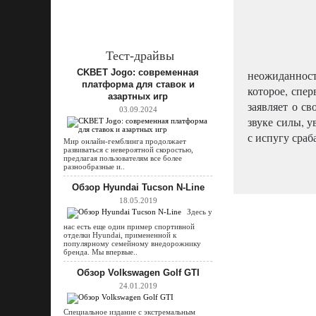
Тест-драйвы
CKBET Jogo: современная
неожиданнос
платформа для ставок и
которое, спе
азартных игр
заявляет о с
03.09.2024
звуке силы, 
с испугу сраб
Мир онлайн-гемблинга продолжает
развиваться с невероятной скоростью,
предлагая пользователям все более
разнообразные и..
Обзор Hyundai Tucson N-Line
18.05.2019
Здесь у
нас есть еще один пример спортивной
отделки Hyundai, примененной к
популярному семейному внедорожнику
бренда. Мы впервые..
Обзор Volkswagen Golf GTI
24.01.2019
Специальное издание с экстремальным