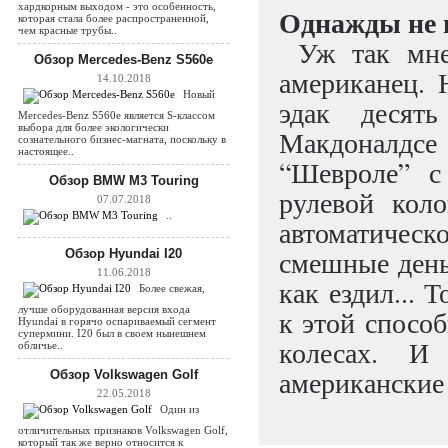
хардкорным выходом - это особенность,
Однажды не 
которая стала более распространенной,
чем красные трубы..
Уж так мне 
Обзор Mercedes-Benz S560e
американец. 
14.10.2018
Новый
эдак десят
Mercedes-Benz S560e является S-классом
выбора для более экологически
Макдоналдсе 
сознательного бизнес-магната, поскольку в
настоящее..
“Шевроле” с
Обзор BMW M3 Touring
рулевой кол
07.07.2018
..
автоматичес
смешные день
Обзор Hyundai I20
11.06.2018
как ездил... 
Более свежая,
лучше оборудованная версия входа
к этой способ
Hyundai в горячо оспариваемый сегмент
супермини. I20 был в своем нынешнем
колесах. И
обличье..
американские
Обзор Volkswagen Golf
22.05.2018
Один из
отличительных признаков Volkswagen Golf,
который так же верно относится к