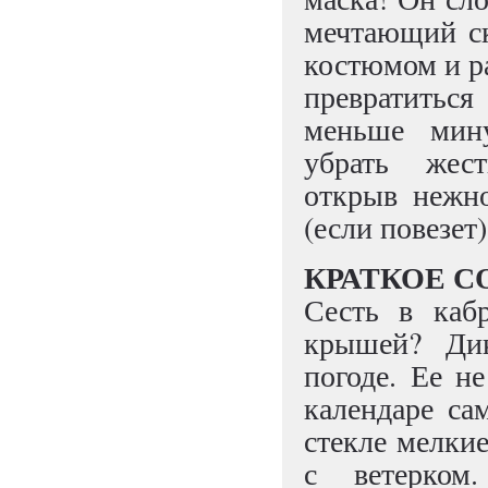
мечтающий ск
костюмом и р
превратитьс
меньше мин
убрать жес
открыв нежн
(если повезе
КРАТКОЕ 
Сесть в каб
крышей? Дик
погоде. Ее не
календаре са
стекле мелкие
с ветерком.