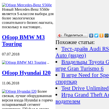
Новый Mercedes-Benz S560e
является S-классом выбора для
более экологически
сознательного бизнес-магната,
поскольку в настоящее..
Поделиться…
Обзор BMW M3
Похожие статьи:
Touring
Тест-драйв Audi RS
Auto (видео)
07.07.2018
Владельцы Toyota 
..
игре Gran Turismo 6
Обзор Hyundai I20
В игре Need for Sp
спорткар
11.06.2018
Test Drive Unlimite
Более
Игра Grand Theft A
свежая, лучше оборудованная
водителем
версия входа Hyundai в горячо
оспариваемый сегмент
супермини. I20 был в своем