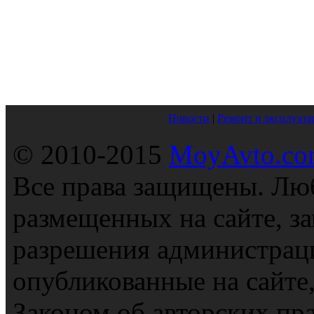
Новости
|
Ремонт и эксплуата
© 2010-2015
MoyAvto.com
Все права защищены. Люб
размещенных на сайте, з
разрешения администраци
опубликованные на сайте
Законом об авторских пр