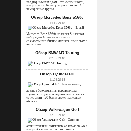
хардкорным выходом - это особенность,
которая стала более распространенной,
чем красные трубы..
Обзор Mercedes-Benz S560e
14.10.2018
Новый
Mercedes-Benz S560e является S-классом
выбора для более экологически
сознательного бизнес-магната, поскольку в
настоящее..
Обзор BMW M3 Touring
07.07.2018
..
Обзор Hyundai I20
11.06.2018
Более свежая,
лучше оборудованная версия входа
Hyundai в горячо оспариваемый сегмент
супермини. I20 был в своем нынешнем
обличье..
Обзор Volkswagen Golf
22.05.2018
Один из
отличительных признаков Volkswagen Golf,
который так же верно относится к