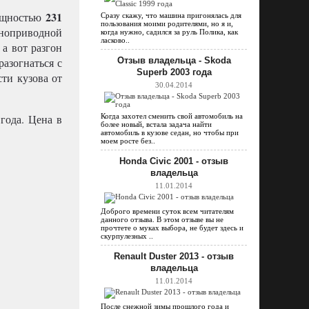
231
мощностью
Сразу скажу, что машина пригонялась для
пользования моими родителями, но я и,
лноприводной
когда нужно, садился за руль Полика, как
ласково..
 а вот разгон
разогнаться с
Отзыв владельца - Skoda
Superb 2003 года
сти кузова от
30.04.2014
года. Цена в
Когда захотел сменить свой автомобиль на
более новый, встала задача найти
автомобиль в кузове седан, но чтобы при
моем росте без..
Honda Civic 2001 - отзыв
владельца
11.01.2014
Доброго времени суток всем читателям
данного отзыва. В этом отзыве вы не
прочтете о муках выбора, не будет здесь и
скурпулезных ..
Renault Duster 2013 - отзыв
владельца
11.01.2014
После снежной зимы прошлого года и