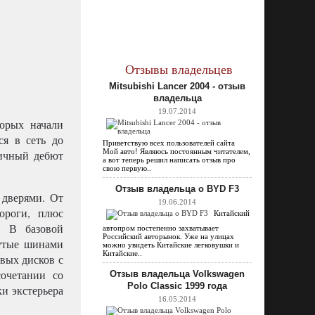
Отзывы владельцев
Mitsubishi Lancer 2004 - отзыв
владельца
19.07.2014
торых начали
ся в сеть до
Приветствую всех пользователей сайта
Мой авто! Являюсь постоянным читателем,
личный дебют
а вот теперь решил написать отзыв про
свою первую..
Отзыв владельца о BYD F3
 дверями. От
19.06.2014
ороги, плюс
Китайский
. В базовой
автопром постепенно захватывает
Российский авторынок. Уже на улицах
нутые шинами
можно увидеть Китайские легковушки и
Китайские..
вых дисков с
очетании со
Отзыв владельца Volkswagen
Polo Classic 1999 года
и экстерьера
16.05.2014