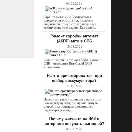
04.03.2021
Строительством АЗС занимаются
определенные компании, имеющие
лицензию и строго соблюдающие все
технические требования. Выгодней..
Ремонт коробки автомат
(АКПП) авто в СПБ
19.02.2021
Ремонт коробки автомат (АКПП) авто в
СПБ - Автоцентр Витебский ООО
«Люксавто»..
На что ориентироваться при
выборе аккумулятора?
11.10.2020
Перед тем, как отправиться в магазин за
новым аккумулятором, нужно вынуть
старый и хорошенько замерить его
параметры (высоту,..
Почему запчасти на ВАЗ в
интернете покупать выгодней?
07.08.2020