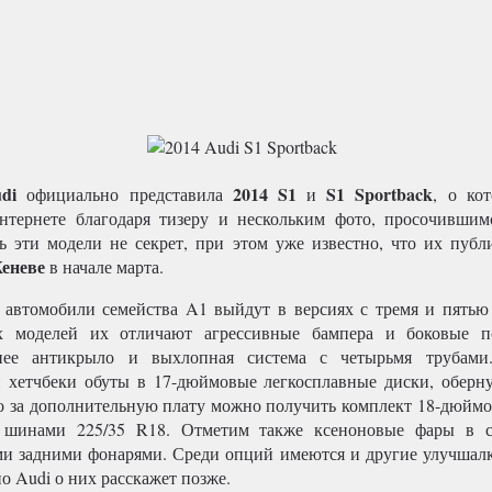
di
2014 S1
S1 Sportback
официально представила
и
, о ко
нтернете благодаря тизеру и нескольким фото, просочившим
рь эти модели не секрет, при этом уже известно, что их пуб
еневе
в начале марта.
автомобили семейства A1 выйдут в версиях с тремя и пятью
х моделей их отличают агрессивные бампера и боковые п
нее антикрыло и выхлопная система с четырьмя трубами
 хетчбеки обуты в 17-дюймовые легкосплавные диски, обер
но за дополнительную плату можно получить комплект 18-дюймо
 шинами 225/35 R18. Отметим также ксеноновые фары в с
и задними фонарями. Среди опций имеются и другие улучшалк
но Audi о них расскажет позже.