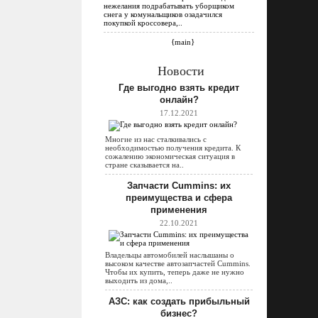
нежелания подрабатывать уборщиком
снега у комунальщиков озадачился
покупкой кроссовера,..
{main}
Новости
Где выгодно взять кредит
онлайн?
17.12.2021
Многие из нас сталкивались с
необходимостью получения кредита. К
сожалению экономическая ситуация в
стране сказывается на..
Запчасти Cummins: их
преимущества и сфера
применения
22.10.2021
Владельцы автомобилей наслышаны о
высоком качестве автозапчастей Cummins.
Чтобы их купить, теперь даже не нужно
выходить из дома,..
АЗС: как создать прибыльный
бизнес?