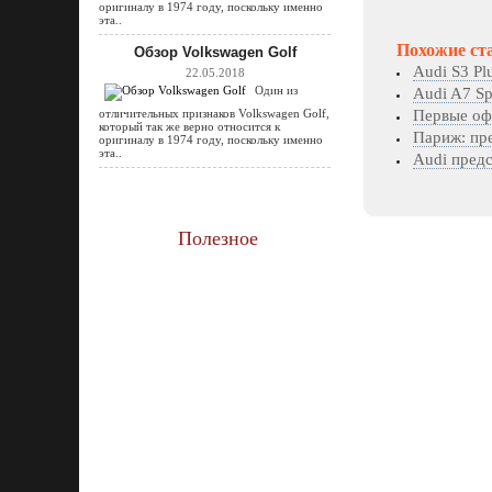
оригиналу в 1974 году, поскольку именно
эта..
Похожие ст
Обзор Volkswagen Golf
Audi S3 Pl
22.05.2018
Один из
Audi A7 Sp
отличительных признаков Volkswagen Golf,
Первые оф
который так же верно относится к
Париж: пре
оригиналу в 1974 году, поскольку именно
эта..
Audi предс
Полезное