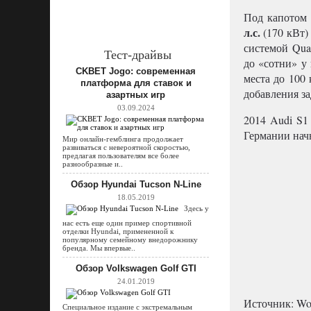
Под капотом 
л.с.
(170 кВт)
системой Quat
Тест-драйвы
до «сотни» у
CKBET Jogo: современная
места до 100 
платформа для ставок и
добавления за
азартных игр
03.09.2024
2014 Audi S1
Германии начн
Мир онлайн-гемблинга продолжает
развиваться с невероятной скоростью,
предлагая пользователям все более
разнообразные и..
Обзор Hyundai Tucson N-Line
18.05.2019
Здесь у
нас есть еще один пример спортивной
отделки Hyundai, примененной к
популярному семейному внедорожнику
бренда. Мы впервые..
Обзор Volkswagen Golf GTI
24.01.2019
Источник: Wor
Специальное издание с экстремальным