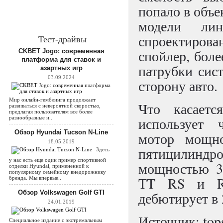
попало в объе
модели лин
спроектиро
Тест-драйвы
спойлер, бол
CKBET Jogo: современная
платформа для ставок и
патрубки сис
азартных игр
03.09.2024
сторону авто.
Мир онлайн-гемблинга продолжает
Что касаетс
развиваться с невероятной скоростью,
предлагая пользователям все более
разнообразные и..
использует 
Обзор Hyundai Tucson N-Line
мотор мощн
18.05.2019
пятицилинд
Здесь
у нас есть еще один пример спортивной
мощностью 34
отделки Hyundai, примененной к
популярному семейному внедорожнику
TT RS и RS
бренда. Мы впервые..
Обзор Volkswagen Golf GTI
дебютирует в 
24.01.2019
Источник: top
Специальное издание с экстремальным