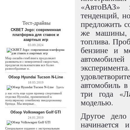
«АвтоВАЗ» 
тенденций, н
предложить с
Тест-драйвы
же машины, 
CKBET Jogo: современная
платформа для ставок и
топлива. Проб
азартных игр
03.09.2024
бензине и м
автомобил
Мир онлайн-гемблинга продолжает
развиваться с невероятной скоростью,
эксперимен
предлагая пользователям все более
разнообразные и..
удовлетвор
Обзор Hyundai Tucson N-Line
автомобиль в
18.05.2019
Здесь
три года «Л
у нас есть еще один пример спортивной
отделки Hyundai, примененной к
моделью.
популярному семейному внедорожнику
бренда. Мы впервые..
Обзор Volkswagen Golf GTI
Другое дело
24.01.2019
начинается 
Специальное издание с экстремальным