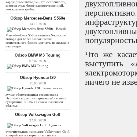
двухтоплив
хардкорным выходом - это особенность,
которая стала более распространенной,
перспектив
чем красные трубы..
Обзор Mercedes-Benz S560e
инфраструкт
14.10.2018
двухтопливны
Новый
Mercedes-Benz S560e является S-классом
популярность
выбора для более экологически
сознательного бизнес-магната, поскольку в
настоящее..
Что же касае
Обзор BMW M3 Touring
выступить 
07.07.2018
..
электромоторм
Обзор Hyundai I20
ничего не изв
11.06.2018
Более свежая,
лучше оборудованная версия входа
Hyundai в горячо оспариваемый сегмент
супермини. I20 был в своем нынешнем
обличье..
Обзор Volkswagen Golf
22.05.2018
Один из
отличительных признаков Volkswagen Golf,
который так же верно относится к