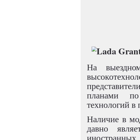
На выездно
высокотехн
представите
планами по
технологий в 
Наличие в мо
давно явля
иностранных 