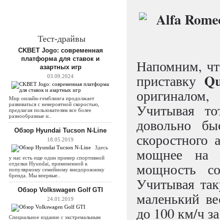
Тест-драйвы
CKBET Jogo: современная
платформа для ставок и
Напомним, чт
азартных игр
Qu
приставку
03.09.2024
оригиналом,
Мир онлайн-гемблинга продолжает
развиваться с невероятной скоростью,
Учитывая то
предлагая пользователям все более
разнообразные и..
довольно быс
Обзор Hyundai Tucson N-Line
скоростного 
18.05.2019
Здесь
мощнее на 
у нас есть еще один пример спортивной
мощность со
отделки Hyundai, примененной к
популярному семейному внедорожнику
бренда. Мы впервые..
Учитывая так
Обзор Volkswagen Golf GTI
маленький ве
24.01.2019
до 100 км/ч з
Специальное издание с экстремальным