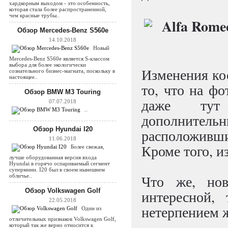
хардкорным выходом - это особенность,
которая стала более распространенной,
чем красные трубы..
Обзор Mercedes-Benz S560e
14.10.2018
Новый
Mercedes-Benz S560e является S-классом
выбора для более экологически
Изменения ко
сознательного бизнес-магната, поскольку в
настоящее..
то, что на ф
Обзор BMW M3 Touring
даже тут
07.07.2018
..
дополнит
Обзор Hyundai I20
расположивш
11.06.2018
Кроме того, и
Более свежая,
лучше оборудованная версия входа
Hyundai в горячо оспариваемый сегмент
супермини. I20 был в своем нынешнем
Что же, нов
обличье..
Обзор Volkswagen Golf
интересной,
22.05.2018
нетерпением 
Один из
отличительных признаков Volkswagen Golf,
который так же верно относится к