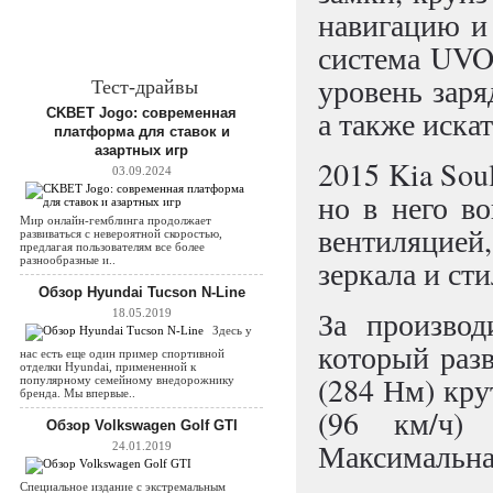
навигацию и
система UVO
уровень заря
Тест-драйвы
а также иска
CKBET Jogo: современная
платформа для ставок и
азартных игр
2015 Kia Sou
03.09.2024
но в него в
Мир онлайн-гемблинга продолжает
вентиляцие
развиваться с невероятной скоростью,
предлагая пользователям все более
разнообразные и..
зеркала и ст
Обзор Hyundai Tucson N-Line
За производи
18.05.2019
Здесь у
который разв
нас есть еще один пример спортивной
отделки Hyundai, примененной к
(284 Нм) кру
популярному семейному внедорожнику
бренда. Мы впервые..
(96 км/ч) 
Обзор Volkswagen Golf GTI
Максимальная
24.01.2019
Специальное издание с экстремальным