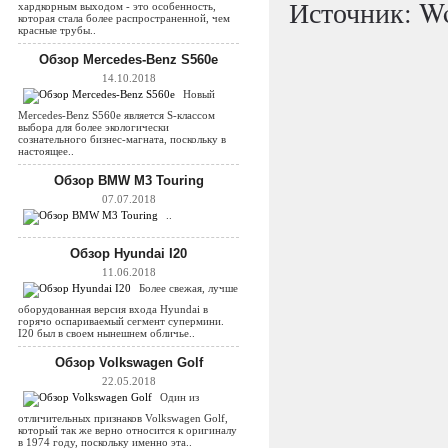
Источник: Wo
хардкорным выходом - это особенность,
которая стала более распространенной, чем
красные трубы..
Обзор Mercedes-Benz S560e
14.10.2018
Новый
Mercedes-Benz S560e является S-классом
выбора для более экологически
сознательного бизнес-магната, поскольку в
настоящее..
Обзор BMW M3 Touring
07.07.2018
..
Обзор Hyundai I20
11.06.2018
Более свежая, лучше
оборудованная версия входа Hyundai в
горячо оспариваемый сегмент супермини.
I20 был в своем нынешнем обличье..
Обзор Volkswagen Golf
22.05.2018
Один из
отличительных признаков Volkswagen Golf,
который так же верно относится к оригиналу
в 1974 году, поскольку именно эта..