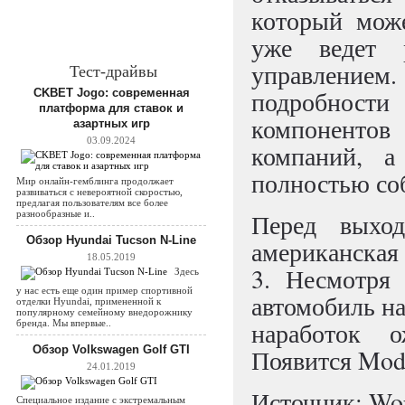
который може
уже ведет 
управление
Тест-драйвы
подробности
CKBET Jogo: современная
платформа для ставок и
компоненто
азартных игр
03.09.2024
компаний, а
полностью соб
Мир онлайн-гемблинга продолжает
развиваться с невероятной скоростью,
предлагая пользователям все более
разнообразные и..
Перед выхо
Обзор Hyundai Tucson N-Line
американская
18.05.2019
3. Несмотря 
Здесь
у нас есть еще один пример спортивной
автомобиль на
отделки Hyundai, примененной к
популярному семейному внедорожнику
наработок 
бренда. Мы впервые..
Обзор Volkswagen Golf GTI
Появится Model
24.01.2019
Источник: Wor
Специальное издание с экстремальным