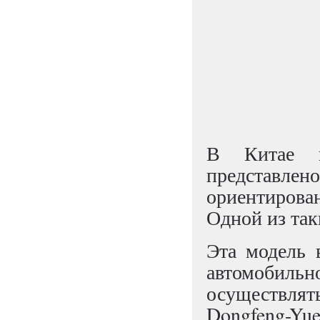
В Китае н
представл
ориентирова
Одной из так
Эта модель 
автомобиль
осуществля
Dongfeng-Yu