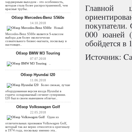
хардкорным выходом - это особенность,
Главной 
которая стала более распространенной, чем
красные трубы..
ориентиров
Обзор Mercedes-Benz S560e
покупатели. 
14.10.2018
Новый
000 юаней (
Mercedes-Benz S560e является S-классом
выбора для более экологически
обойдется в 
сознательного бизнес-магната, поскольку в
настоящее..
Обзор BMW M3 Touring
Источник: Ca
07.07.2018
..
Обзор Hyundai I20
11.06.2018
Более свежая, лучше
оборудованная версия входа Hyundai в
горячо оспариваемый сегмент супермини.
I20 был в своем нынешнем обличье..
Обзор Volkswagen Golf
22.05.2018
Один из
отличительных признаков Volkswagen Golf,
который так же верно относится к оригиналу
в 1974 году, поскольку именно эта..