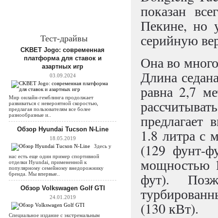
показан все
Пекине, но 
серийную ве
Тест-драйвы
CKBET Jogo: современная
Она во много
платформа для ставок и
азартных игр
Длина седана
03.09.2024
равна 2,7 ме
Мир онлайн-гемблинга продолжает
рассчитыва
развиваться с невероятной скоростью,
предлагая пользователям все более
разнообразные и..
предлагает 
Обзор Hyundai Tucson N-Line
1.8 литра с 
18.05.2019
(129 фунт-ф
Здесь у
нас есть еще один пример спортивной
мощностью 16
отделки Hyundai, примененной к
популярному семейному внедорожнику
фут). Позж
бренда. Мы впервые..
Обзор Volkswagen Golf GTI
турбированны
24.01.2019
(130 кВт).
Специальное издание с экстремальным