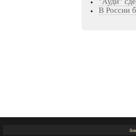
"Ауди" сд
В России б
Нов